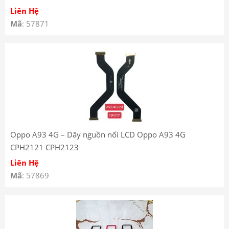
Liên Hệ
Mã
: 57871
Oppo A93 4G – Dây nguồn nối LCD Oppo A93 4G
CPH2121 CPH2123
Liên Hệ
Mã
: 57869