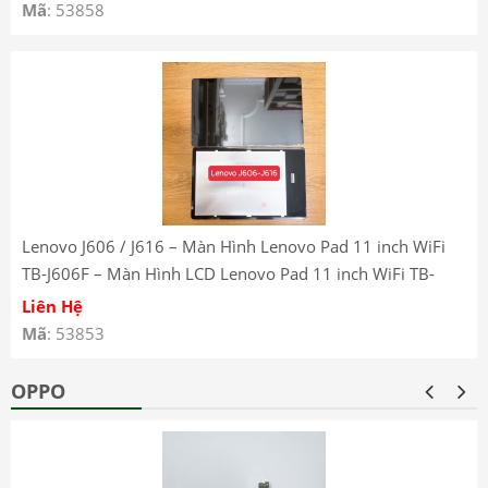
Mã
: 53858
Lenovo J606 / J616 – Màn Hình Lenovo Pad 11 inch WiFi
TB-J606F – Màn Hình LCD Lenovo Pad 11 inch WiFi TB-
J606F – Lenovo Pad 11 inch WiFi TB-J606F LCD Screen
Liên Hệ
Mã
: 53853
OPPO