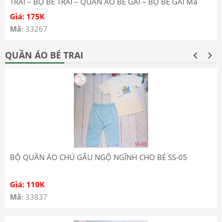
TRAI – BỘ BÉ TRAI – QUẦN ÁO BÉ GÁI – BỘ BÉ GÁI Mã
1001
Giá: 175K
Mã
: 33267
QUẦN ÁO BÉ TRAI
BỘ QUẦN ÁO CHÚ GẤU NGỘ NGĨNH CHO BÉ SS-05
Giá: 110K
Mã
: 33837