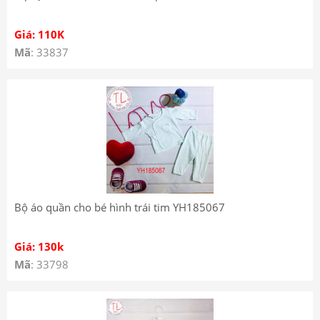
Giá: 110K
Mã
: 33837
Bộ áo quần cho bé hình trái tim YH185067
Giá: 130k
Mã
: 33798