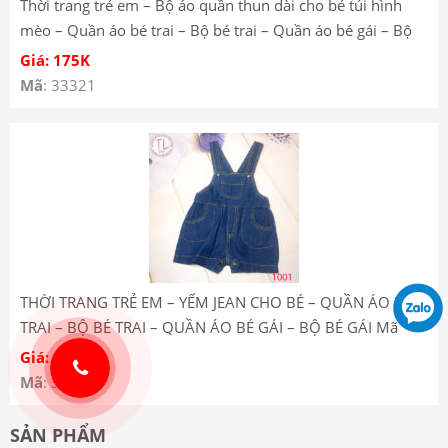
Thời trang trẻ em – Bộ áo quần thun dài cho bé túi hình
mèo – Quần áo bé trai – Bộ bé trai – Quần áo bé gái – Bộ
bé gái YT185227
Giá: 175K
Mã
: 33321
THỜI TRANG TRẺ EM – YẾM JEAN CHO BÉ – QUẦN ÁO BÉ
TRAI – BỘ BÉ TRAI – QUẦN ÁO BÉ GÁI – BỘ BÉ GÁI Mã
1001
Giá: 175K
Mã
: 33267
SẢN PHẨM