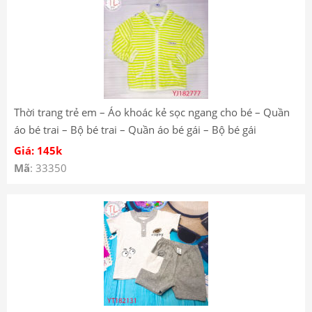
Thời trang trẻ em – Áo khoác kẻ sọc ngang cho bé – Quần
áo bé trai – Bộ bé trai – Quần áo bé gái – Bộ bé gái
YJ182777 YJ182736
Giá: 145k
Mã
: 33350