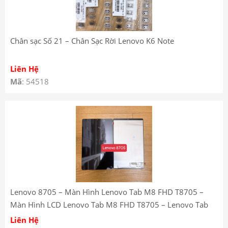
Chân sạc Số 21 – Chân Sạc Rời Lenovo K6 Note
Liên Hệ
Mã
: 54518
Lenovo 8705 – Màn Hình Lenovo Tab M8 FHD T8705 –
Màn Hình LCD Lenovo Tab M8 FHD T8705 – Lenovo Tab
M8 FHD T8705 LCD Screen
Liên Hệ