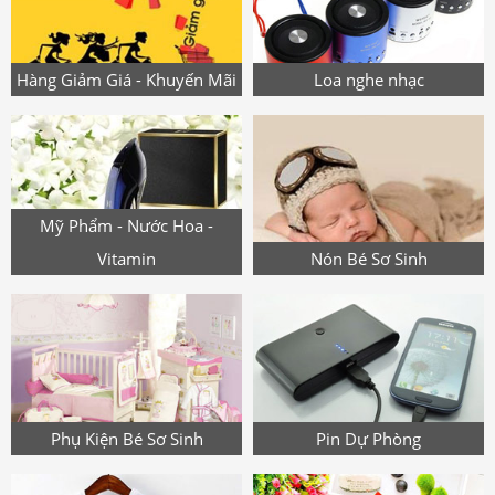
Hàng Giảm Giá - Khuyến Mãi
Loa nghe nhạc
Mỹ Phẩm - Nước Hoa -
Vitamin
Nón Bé Sơ Sinh
Phụ Kiện Bé Sơ Sinh
Pin Dự Phòng