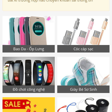
bất kì trường hợp nào chuyển khoản sai thông tin
Bao Da - Ốp Lưng
Cóc cáp sạc
Đồ chơi công nghệ
Giày Bé Sơ Sinh