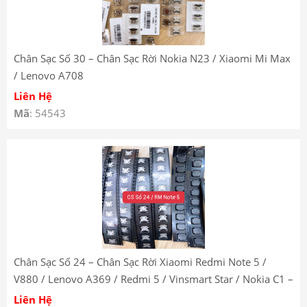
Chân Sạc Số 30 – Chân Sạc Rời Nokia N23 / Xiaomi Mi Max
/ Lenovo A708
Liên Hệ
Mã
: 54543
Chân Sạc Số 24 – Chân Sạc Rời Xiaomi Redmi Note 5 /
V880 / Lenovo A369 / Redmi 5 / Vinsmart Star / Nokia C1 –
Charging Port Socket
Liên Hệ