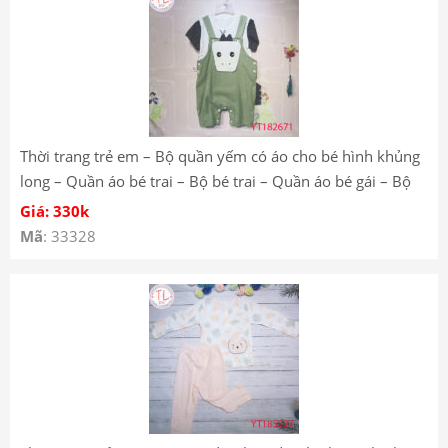
Thời trang trẻ em – Bộ quần yếm có áo cho bé hình khủng
long – Quần áo bé trai – Bộ bé trai – Quần áo bé gái – Bộ
bé gái Mã YT182671
Giá: 330k
Mã
: 33328