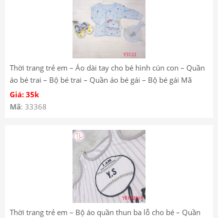
Thời trang trẻ em – Áo dài tay cho bé hình cún con – Quần
áo bé trai – Bộ bé trai – Quần áo bé gái – Bộ bé gái Mã
Y3122
Giá: 35k
Mã
: 33368
Thời trang trẻ em – Bộ áo quần thun ba lỗ cho bé – Quần