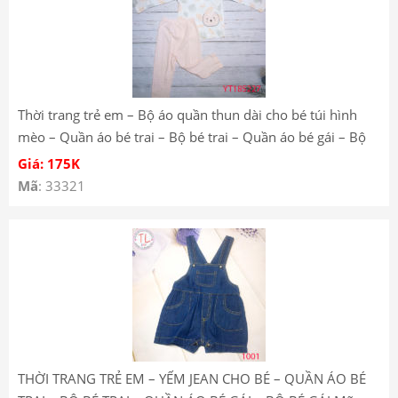
Thời trang trẻ em – Bộ áo quần thun dài cho bé túi hình
mèo – Quần áo bé trai – Bộ bé trai – Quần áo bé gái – Bộ
bé gái YT185227
Giá: 175K
Mã
: 33321
THỜI TRANG TRẺ EM – YẾM JEAN CHO BÉ – QUẦN ÁO BÉ