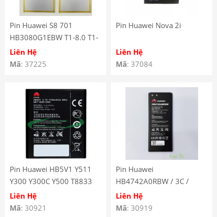
Pin Huawei S8 701
Pin Huawei Nova 2i
HB3080G1EBW T1-8.0 T1-
A21
Liên Hệ
Liên Hệ
Mã
: 37225
Mã
: 37084
Pin Huawei HB5V1 Y511
Pin Huawei
Y300 Y300C Y500 T8833
HB4742A0RBW / 3C /
U8833 G350 Y535C Y516
HONOR 3C / G730 / G740
Liên Hệ
Liên Hệ
Mã
: 30921
Mã
: 30919