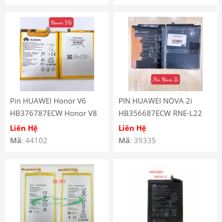
Pin HUAWEI Honor V6
PIN HUAWEI NOVA 2i
HB376787ECW Honor V8
HB356687ECW RNE-L22
RNE-LX2 NOVA 3i HONOR
Liên Hệ
Liên Hệ
7X
Mã
: 44102
Mã
: 39335