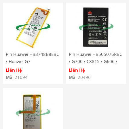
Pin Huawei HB3748B8EBC
Pin Huawei HB505076RBC
/ Huawei G7
/ G700 / C8815 / G606 /
G710 / G716 / G610s /
Liên Hệ
Liên Hệ
Y600 / G610c / Y618
Mã
: 21094
Mã
: 20496