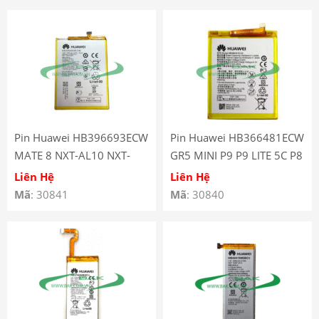
Pin Huawei HB396693ECW
Pin Huawei HB366481ECW
MATE 8 NXT-AL10 NXT-
GR5 MINI P9 P9 LITE 5C P8
CL00 NXT-DL00
LITE 2017 7S
Liên Hệ
Liên Hệ
Mã
: 30841
Mã
: 30840