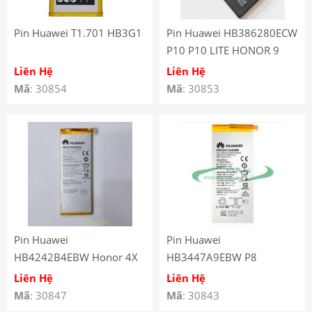
Pin Huawei T1.701 HB3G1
Pin Huawei HB386280ECW
P10 P10 LITE HONOR 9
Liên Hệ
Liên Hệ
Mã
: 30854
Mã
: 30853
Pin Huawei
Pin Huawei
HB4242B4EBW Honor 4X
HB3447A9EBW P8
CHE1-L04 / CHE2-L11 /
Liên Hệ
Liên Hệ
Honor 6
Mã
: 30847
Mã
: 30843