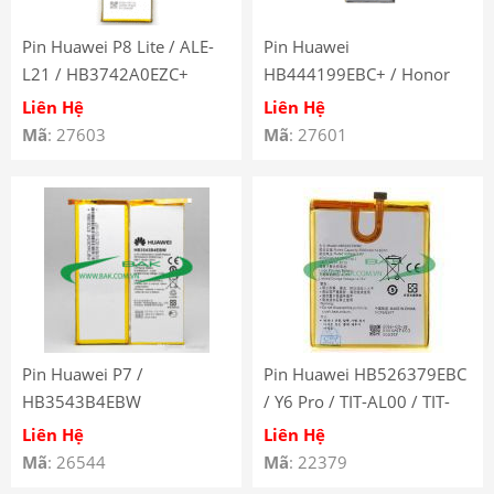
Pin Huawei P8 Lite / ALE-
Pin Huawei
L21 / HB3742A0EZC+
HB444199EBC+ / Honor
4C / C8818 / CHM-UL00 /
Liên Hệ
Liên Hệ
CHM-CL00 / G PLAY MINI /
Mã
: 27603
Mã
: 27601
CHM-U01 / CHC-U01
Pin Huawei P7 /
Pin Huawei HB526379EBC
HB3543B4EBW
/ Y6 Pro / TIT-AL00 / TIT-
U02 / Enjoy 5
Liên Hệ
Liên Hệ
Mã
: 26544
Mã
: 22379