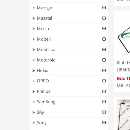
Massgo
Masstel
Meizu
Mobell
Mobiistar
Motorola
Kính 
H860
Nokia
Giá: 1
OPPO
Mã
: 2
Philips
SamSung
SKy
Sony