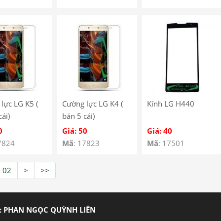
lực LG K5 (
Cường lực LG K4 (
Kính LG H440
cái)
bán 5 cái)
0
Giá: 50
Giá: 40
7824
Mã
: 17823
Mã
: 17501
02
>
>>
: PHAN NGỌC QUỲNH LIÊN