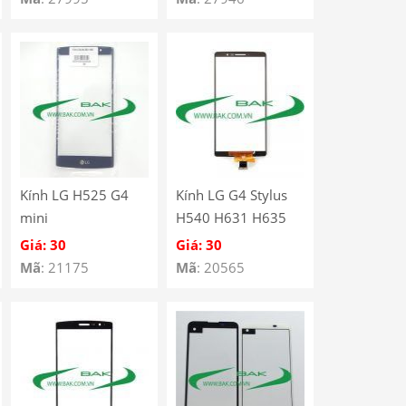
Kính LG H525 G4
Kính LG G4 Stylus
mini
H540 H631 H635
Giá: 30
Giá: 30
Mã
: 21175
Mã
: 20565