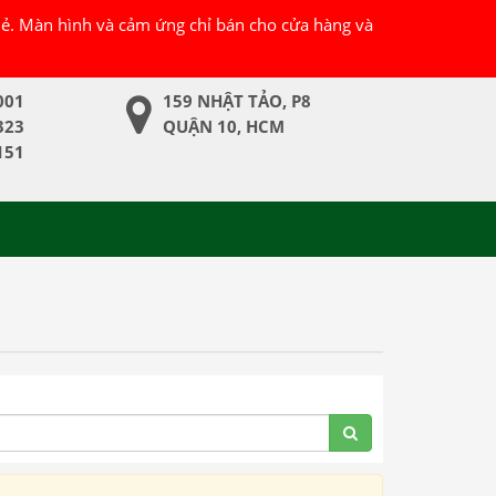
 lẻ. Màn hình và cảm ứng chỉ bán cho cửa hàng và
001
159 NHẬT TẢO, P8
323
QUẬN 10, HCM
151