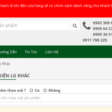
 khách lẻ khi đến cửa hàng sẽ có chính sách dành riêng cho khách
0902 300 
0909 04 2
0909 36 5
0911 700 225
ướng Dẫn
Tin Tức
Liên Hệ
G Khác
KIỆN LG KHÁC
iếm theo mã ?
Có
Không