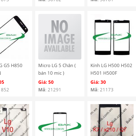
LG G5 H850
Micro LG 5 Chân (
Kính LG H500 H502
N
bán 10 mic )
H501 H500F
05
Giá: 50
Giá: 30
1852
Mã
: 21291
Mã
: 21173