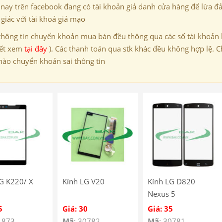
 nay trên facebook đang có tài khoản giả danh cửa hàng để lừa đ
giác với tài khoả giả mạo
thông tin chuyển khoản mua bán đều thông qua các số tài khoản
iết xem
tại đây
). Các thanh toán qua stk khác đều không hợp lệ. C
nào chuyển khoản sai thông tin
G K220/ X
Kính LG V20
Kính LG D820
Nexus 5
5
Giá: 30
Giá: 35
1873
Mã
: 30782
Mã
: 30781