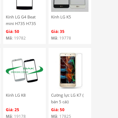
Kính LG G4 Beat
Kính LG K5
mini H735 H735
Giá: 50
Giá: 35
Mã
: 19782
Mã
: 19778
Kính LG K8
Cường lực LG K7 (
bán 5 cái)
Giá: 25
Giá: 50
Mã
: 19178
Mã
: 17825