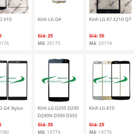
LG V10
Kính LG G4
Kính LG K7 X210 Q7
0
Giá: 25
Giá: 35
0176
Mã
: 20175
Mã
: 20174
G G4 Stylus
Kính LG D295 D290
Kính LG K10
D290N D390 D392
MS395 F60
5
Giá: 35
Giá: 25
9780
Mã
: 19774
Mã
: 19776