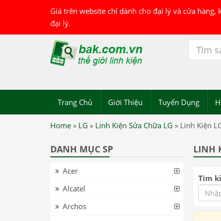
Giá trên website chỉ dành cho đại lý và cửa hàng,
đại lý.
Trang Chủ
Giới Thiệu
Tuyển Dụng
H
Home
»
LG
»
Linh Kiện Sửa Chữa LG
»
Linh Kiện L
DANH MỤC SP
LINH 
Acer
Tìm k
Alcatel
Archos