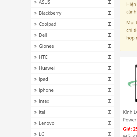
ASUS
Hiện
cảnh 
Blackberry
Mọi 
Coolpad
chi t
Dell
hợp 
Gionee
HTC
Huawei
Ipad
Iphone
Intex
Itel
Kính L
Power
Lenovo
Giá: 2
LG
Mã
: 3