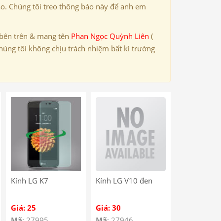
ảo. Chúng tôi treo thông báo này để anh em
 bên trên & mang tên
Phan Ngọc Quỳnh Liên
(
húng tôi không chịu trách nhiệm bất kì trường
Kính LG K7
Kính LG V10 đen
Giá: 25
Giá: 30
Mã
: 27995
Mã
: 27946