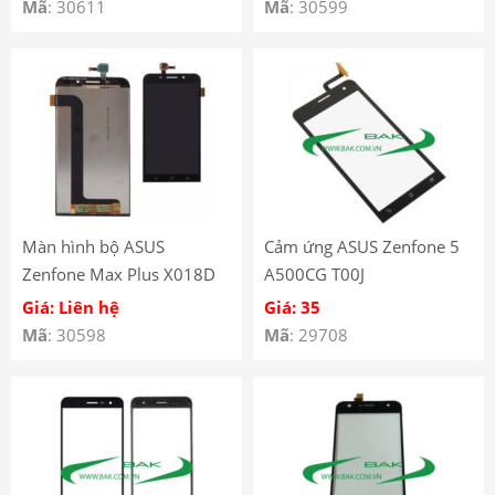
Mã
: 30611
Mã
: 30599
Màn hình bộ ASUS
Cảm ứng ASUS Zenfone 5
Zenfone Max Plus X018D
A500CG T00J
ZB570TL
Giá: Liên hệ
Giá: 35
Mã
: 30598
Mã
: 29708