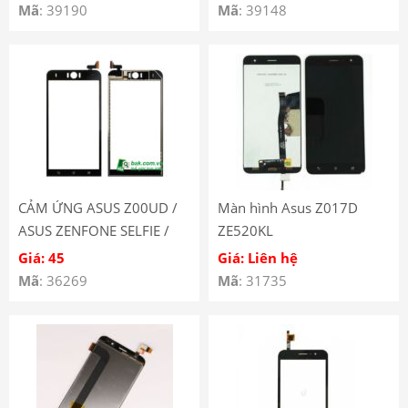
Mã
: 39190
Mã
: 39148
CẢM ỨNG ASUS Z00UD /
Màn hình Asus Z017D
ASUS ZENFONE SELFIE /
ZE520KL
ZD551KL / ZE551KL Z00TD
Giá: 45
Giá: Liên hệ
Mã
: 36269
Mã
: 31735