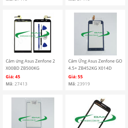
Cảm ứng Asus Zenfone 2
Cảm Ứng Asus Zenfone GO
X00BD ZB500KG
4.5+ ZB452KG X014D
Giá: 45
Giá: 55
Mã
: 27413
Mã
: 23919