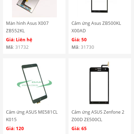
Màn hình Asus X007
Cảm ứng Asus ZB500KL
ZB552KL
X00AD
Giá: Liên hệ
Giá: 50
Mã
: 31732
Mã
: 31730
Cảm ứng ASUS ME581CL
Cảm ứng ASUS Zenfone 2
K015
Z00D ZE500CL
Giá: 120
Giá: 65