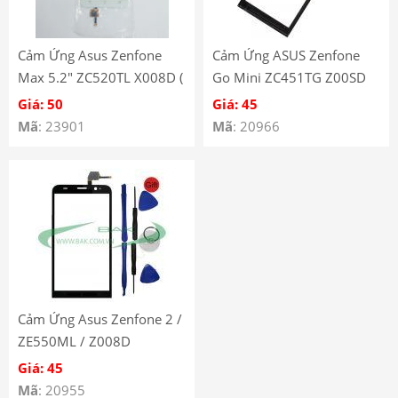
Cảm Ứng Asus Zenfone
Cảm Ứng ASUS Zenfone
Max 5.2″ ZC520TL X008D (
Go Mini ZC451TG Z00SD
vàng, đen, trắng)
Giá: 50
Giá: 45
Mã
: 23901
Mã
: 20966
Cảm Ứng Asus Zenfone 2 /
ZE550ML / Z008D
Giá: 45
Mã
: 20955