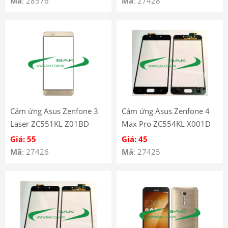
Mã
: 28576
Mã
: 27428
Cảm ứng Asus Zenfone 3
Cảm ứng Asus Zenfone 4
Laser ZC551KL Z01BD
Max Pro ZC554KL X001D
X00ID
Giá: 55
Giá: 45
Mã
: 27426
Mã
: 27425