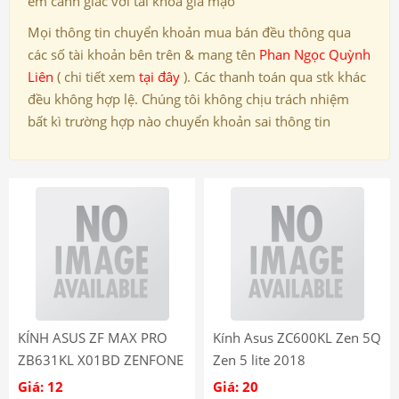
em cảnh giác với tài khoả giả mạo
Mọi thông tin chuyển khoản mua bán đều thông qua
các số tài khoản bên trên & mang tên
Phan Ngọc Quỳnh
Liên
( chi tiết xem
tại đây
). Các thanh toán qua stk khác
đều không hợp lệ. Chúng tôi không chịu trách nhiệm
bất kì trường hợp nào chuyển khoản sai thông tin
KÍNH ASUS ZF MAX PRO
Kính Asus ZC600KL Zen 5Q
ZB631KL X01BD ZENFONE
Zen 5 lite 2018
MAX PRO
Giá: 12
Giá: 20