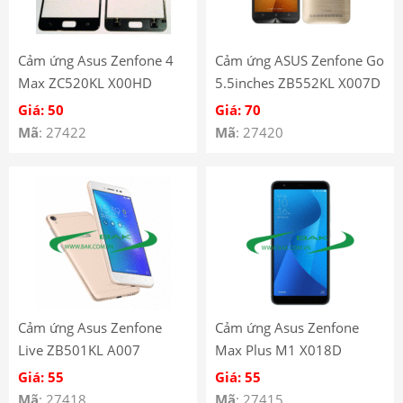
Cảm ứng Asus Zenfone 4
Cảm ứng ASUS Zenfone Go
Max ZC520KL X00HD
5.5inches ZB552KL X007D
Giá: 50
Giá: 70
Mã
: 27422
Mã
: 27420
Cảm ứng Asus Zenfone
Cảm ứng Asus Zenfone
Live ZB501KL A007
Max Plus M1 X018D
ZB570TL
Giá: 55
Giá: 55
Mã
: 27418
Mã
: 27415