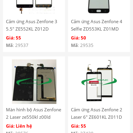
Cảm ứng Asus Zenfone 3
Cảm ứng Asus Zenfone 4
5.5″ ZE552KL Z012D
Selfie ZD553KL Z01MD
Giá: 55
Giá: 50
Mã
: 29537
Mã
: 29535
Màn hình bộ Asus Zenfone
Cảm ứng Asus Zenfone 2
2 Laser ze550kl z00ld
Laser 6″ ZE601KL Z011D
Giá: Liên hệ
Giá: 55