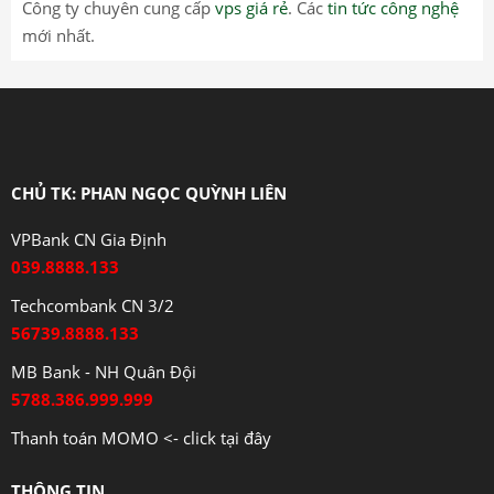
Công ty chuyên cung cấp
vps giá rẻ
. Các
tin tức công nghệ
mới nhất.
CHỦ TK: PHAN NGỌC QUỲNH LIÊN
VPBank CN Gia Định
039.8888.133
Techcombank CN 3/2
56739.8888.133
MB Bank - NH Quân Đội
5788.386.999.999
Thanh toán MOMO <- click tại đây
THÔNG TIN