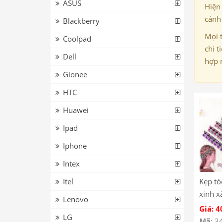
ASUS
Hiện
cảnh 
Blackberry
Mọi 
Coolpad
chi t
Dell
hợp 
Gionee
HTC
Huawei
Ipad
Iphone
Intex
Itel
Kẹp tó
xinh x
Lenovo
Giá: 4
LG
Mã
: 3