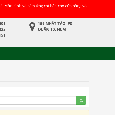
 lẻ. Màn hình và cảm ứng chỉ bán cho cửa hàng và
001
159 NHẬT TẢO, P8
323
QUẬN 10, HCM
151