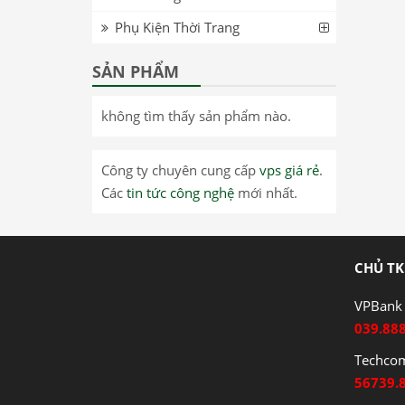
Phụ Kiện Thời Trang
SẢN PHẨM
không tìm thấy sản phẩm nào.
Công ty chuyên cung cấp
vps giá rẻ
.
Các
tin tức công nghệ
mới nhất.
CHỦ TK
VPBank 
039.88
Techco
56739.