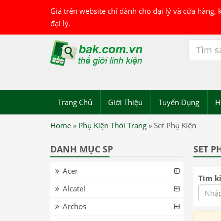
Giá trên website chỉ dành cho đại lý và cửa hàng,
đại lý.
Trang Chủ
Giới Thiệu
Tuyển Dụng
H
Home
»
Phụ Kiện Thời Trang
»
Set Phụ Kiện
DANH MỤC SP
SET P
Acer
Tìm k
Alcatel
Archos