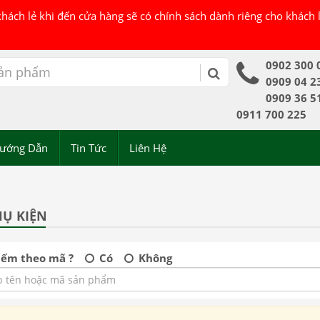
 khách lẻ khi đến cửa hàng sẽ có chính sách dành riêng cho khách
0902 300 
0909 04 2
0909 36 5
0911 700 225
ướng Dẫn
Tin Tức
Liên Hệ
HỤ KIỆN
iếm theo mã ?
Có
Không