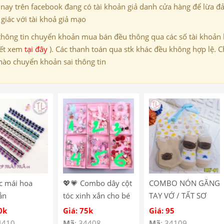
 nay trên facebook đang có tài khoản giả danh cửa hàng để lừa đ
giác với tài khoả giả mạo
thông tin chuyển khoản mua bán đều thông qua các số tài khoản
iết xem
tại đây
). Các thanh toán qua stk khác đều không hợp lệ. C
nào chuyển khoản sai thông tin
c mái hoa
💖💗 Combo dây cột
COMBO NÓN GĂNG
ắn
tóc xinh xắn cho bé
TAY VỚ / TẤT SƠ
gái❣️❣️
SINH DỄ THƯƠNG
0k
Giá: 75k
Giá: 95
CHO BÉ KB7/KG7
4410
Mã
: 34408
Mã
: 34109