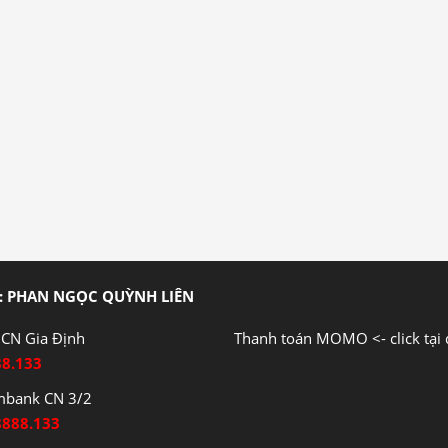
: PHAN NGỌC QUỲNH LIÊN
CN Gia Định
Thanh toán MOMO <- click tại 
88.133
mbank CN 3/2
8888.133