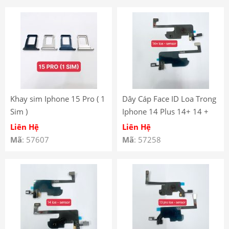
Khay sim Iphone 15 Pro ( 1
Dây Cáp Face ID Loa Trong
Sim )
Iphone 14 Plus 14+ 14 +
(dây trơn)
Liên Hệ
Liên Hệ
Mã
: 57607
Mã
: 57258