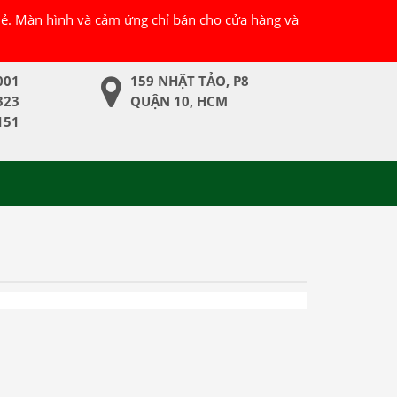
 lẻ. Màn hình và cảm ứng chỉ bán cho cửa hàng và
001
159 NHẬT TẢO, P8
323
QUẬN 10, HCM
151