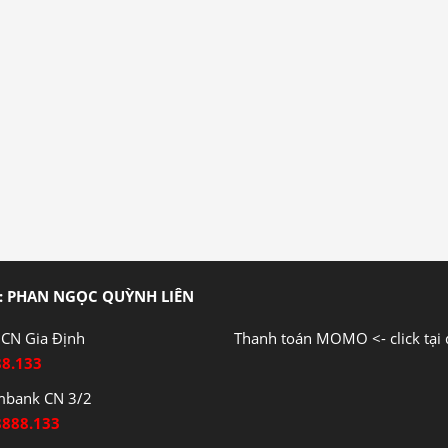
: PHAN NGỌC QUỲNH LIÊN
CN Gia Định
Thanh toán MOMO <- click tại 
88.133
mbank CN 3/2
8888.133