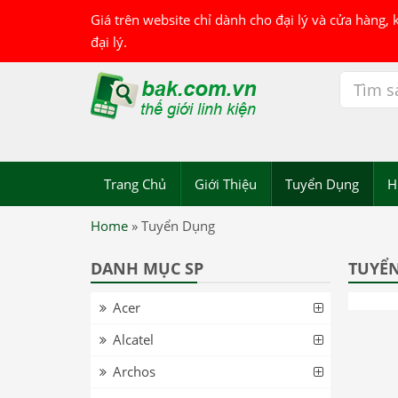
Giá trên website chỉ dành cho đại lý và cửa hàng,
đại lý.
Trang Chủ
Giới Thiệu
Tuyển Dụng
H
Home
»
Tuyển Dụng
DANH MỤC SP
TUYỂ
Acer
Alcatel
Archos