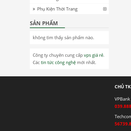
Phụ Kiện Thời Trang
SẢN PHẨM
không tìm thấy sản phẩm nào.
Công ty chuyên cung cấp
vps giá rẻ
.
Các
tin tức công nghệ
mới nhất.
CHỦ TK
VPBank 
039.88
Techco
56739.