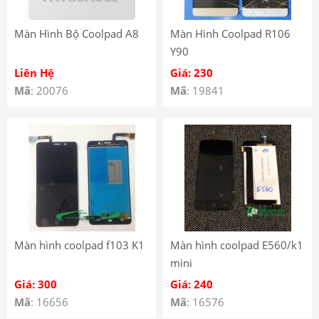
Màn Hình Bộ Coolpad A8
Màn Hình Coolpad R106
Y90
Liên Hệ
Giá: 230
Mã
: 20076
Mã
: 19841
Màn hình coolpad f103 K1
Màn hình coolpad E560/k1
mini
Giá: 300
Giá: 240
Mã
: 16656
Mã
: 16576