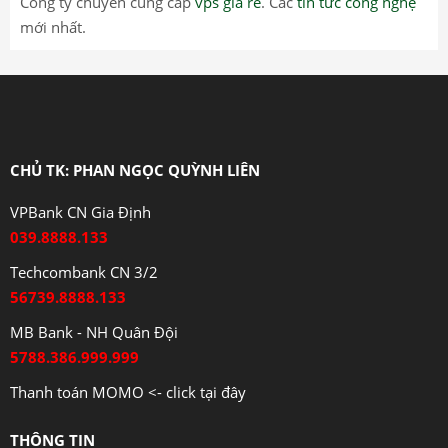
Công ty chuyên cung cấp
vps giá rẻ
. Các
tin tức công nghệ
mới nhất.
CHỦ TK: PHAN NGỌC QUỲNH LIÊN
VPBank CN Gia Định
039.8888.133
Techcombank CN 3/2
56739.8888.133
MB Bank - NH Quân Đội
5788.386.999.999
Thanh toán MOMO <- click tại đây
THÔNG TIN