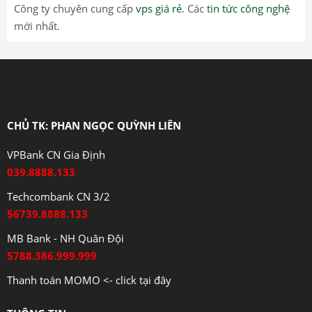
Công ty chuyên cung cấp
vps giá rẻ
. Các
tin tức công nghệ
mới nhất.
CHỦ TK: PHAN NGỌC QUỲNH LIÊN
VPBank CN Gia Định
039.8888.133
Techcombank CN 3/2
56739.8888.133
MB Bank - NH Quân Đội
5788.386.999.999
Thanh toán MOMO <- click tại đây