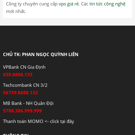
Công ty chuyên cung cấp
vps giá rẻ
. Các
tin tức công nghệ
mới nhất.
CHỦ TK: PHAN NGỌC QUỲNH LIÊN
VPBank CN Gia Định
039.8888.133
Techcombank CN 3/2
56739.8888.133
MB Bank - NH Quân Đội
5788.386.999.999
Thanh toán MOMO <- click tại đây