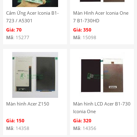
Cảm Ứng Acer Iconia B1-
Màn Hình Acer Iconia One
723 / A5301
7 B1-730HD
Giá: 70
Giá: 350
Mã
: 15277
Mã
: 15098
Màn hình Acer Z150
Màn hình LCD Acer B1-730
Iconia One
Giá: 150
Giá: 320
Mã
: 14358
Mã
: 14356