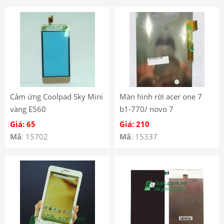
Cảm ứng Coolpad Sky Mini
Màn hình rời acer one 7
vàng E560
b1-770/ novo 7
Giá: 65
Giá: 210
Mã
: 15702
Mã
: 15337