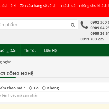
 khách lẻ khi đến cửa hàng sẽ có chính sách dành riêng cho khách
0902 300 
0909 04 2
0909 36 5
0911 700 225
ướng Dẫn
Tin Tức
Liên Hệ
g nghệ
HƠI CÔNG NGHỆ
iếm theo mã ?
Có
Không