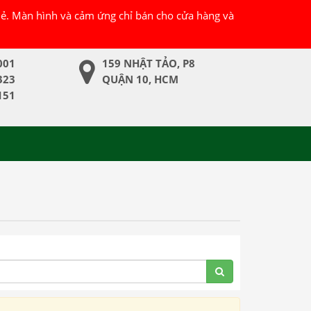
 lẻ. Màn hình và cảm ứng chỉ bán cho cửa hàng và
001
159 NHẬT TẢO, P8
323
QUẬN 10, HCM
151