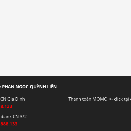
: PHAN NGỌC QUỲNH LIÊN
CN Gia Định
Thanh toán MOMO <- click tại 
88.133
mbank CN 3/2
8888.133