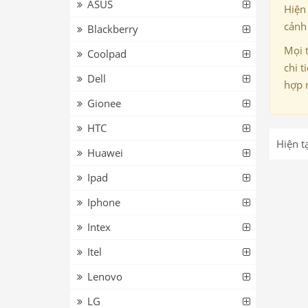
ASUS
Hiện
cảnh 
Blackberry
Mọi 
Coolpad
chi t
Dell
hợp 
Gionee
HTC
Hiện t
Huawei
Ipad
Iphone
Intex
Itel
Lenovo
LG