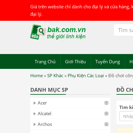
Giá trên website chỉ dành cho đại lý và cửa hàng,
đại lý.
Trang Chủ
Giới Thiệu
Tuyển Dụng
H
Home
»
SP Khác
»
Phụ Kiện Các Loại
»
Đồ chơi côn
DANH MỤC SP
ĐỒ C
Acer
Tìm k
Alcatel
Archos