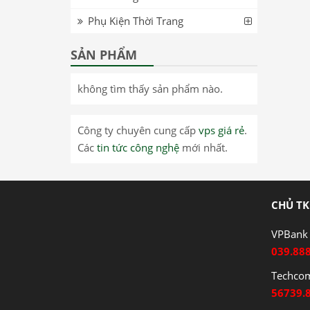
Phụ Kiện Thời Trang
SẢN PHẨM
không tìm thấy sản phẩm nào.
Công ty chuyên cung cấp
vps giá rẻ
.
Các
tin tức công nghệ
mới nhất.
CHỦ TK
VPBank 
039.88
Techco
56739.