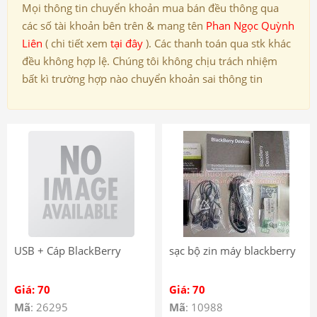
Mọi thông tin chuyển khoản mua bán đều thông qua
các số tài khoản bên trên & mang tên
Phan Ngọc Quỳnh
Liên
( chi tiết xem
tại đây
). Các thanh toán qua stk khác
đều không hợp lệ. Chúng tôi không chịu trách nhiệm
bất kì trường hợp nào chuyển khoản sai thông tin
USB + Cáp BlackBerry
sạc bộ zin máy blackberry
Giá: 70
Giá: 70
Mã
: 26295
Mã
: 10988