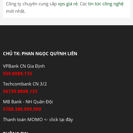
Công ty chuyên cung cấp
vps giá rẻ
. Các
tin tức công nghệ
mới nhất.
CHỦ TK: PHAN NGỌC QUỲNH LIÊN
VPBank CN Gia Định
039.8888.133
Techcombank CN 3/2
56739.8888.133
MB Bank - NH Quân Đội
5788.386.999.999
Thanh toán MOMO <- click tại đây