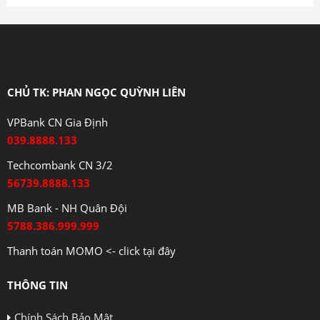
CHỦ TK: PHAN NGỌC QUỲNH LIÊN
VPBank CN Gia Định
039.8888.133
Techcombank CN 3/2
56739.8888.133
MB Bank - NH Quân Đội
5788.386.999.999
Thanh toán MOMO <- click tại đây
THÔNG TIN
Chính Sách Bảo Mật