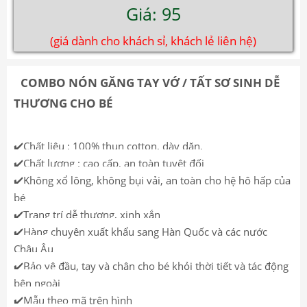
Giá: 95
(giá dành cho khách sỉ, khách lẻ liên hệ)
COMBO NÓN GĂNG TAY VỚ / TẤT SƠ SINH DỄ
THƯƠNG CHO BÉ
✔️Chất liệu : 100% thun cotton, dày dặn,
✔️Chất lượng : cao cấp, an toàn tuyệt đối
✔️Không xổ lông, không bụi vải, an toàn cho hệ hô hấp của
bé
✔️Trang trí dễ thương, xinh xắn
✔️Hàng chuyên xuất khẩu sang Hàn Quốc và các nước
Châu Âu
✔️Bảo vệ đầu, tay và chân cho bé khỏi thời tiết và tác động
bên ngoài
✔️Mẫu theo mã trên hình