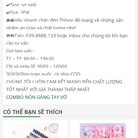
✔️Size: sơ sinh
✔️Giá : 95K
🚘🚘Hãy nhanh chân đến Tlshop để mang về những sản
phẩm an toàn và chất lượng nhé!
☎️☎️Zalo: 039.8888.133 hoặc inbox cho chúng tôi khi bạn
cần tư vấn.
Giờ làm việc:
T2 – T7: 8h30 – 19h30
CN và ngày lễ: 9h00 – 16h00
🚀🚀🚀Ship toàn quốc, có ship COD
CHÚNG TÔI LUÔN CAM KẾT MANG ĐẾN CHẤT LƯỢNG
TỐT NHẤT VỚI GIÁ THÀNH THẤP NHẤT
COMBO NÓN GĂNG TAY VỚ
CÓ THỂ BẠN SẼ THÍCH