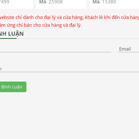
7499
Mã
: 25908
Mã
: 15380
website chỉ dành cho đại lý và cửa hàng, khách lẻ khi đến cửa hà
ảm ứng chỉ bán cho cửa hàng và đại lý.
NH LUẬN
Email
n
 Bình Luận