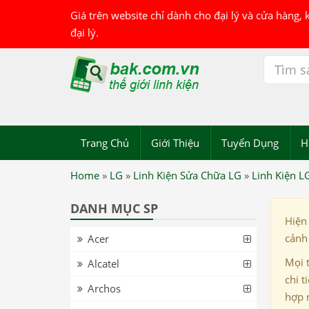
Giá trên website chỉ dành cho đại lý và cửa hàng,
đại lý.
Trang Chủ
Giới Thiệu
Tuyển Dụng
H
Home
»
LG
»
Linh Kiện Sửa Chữa LG
»
Linh Kiện L
DANH MỤC SP
Hiện
cảnh 
Acer
Mọi 
Alcatel
chi t
Archos
hợp 