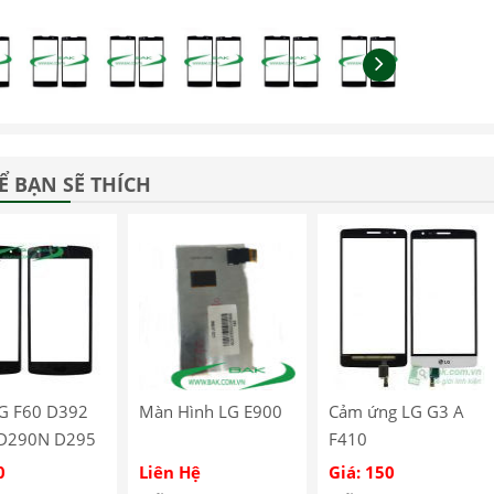
Ể BẠN SẼ THÍCH
LG F60 D392
Màn Hình LG E900
Cảm ứng LG G3 A
D290N D295
F410
0
Liên Hệ
Giá: 150