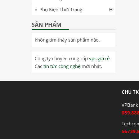
Phụ Kiện Thời Trang
SẢN PHẨM
không tìm thấy sản phẩm nào.
Công ty chuyên cung cấp
vps giá rẻ
.
Các
tin tức công nghệ
mới nhất.
CHỦ TK
VPBank 
039.88
Techco
56739.