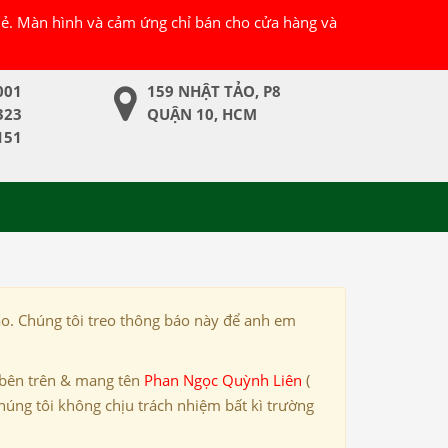
 lẻ. Màn hình và cảm ứng chỉ bán cho cửa hàng và
001
159 NHẬT TẢO, P8
323
QUẬN 10, HCM
151
ảo. Chúng tôi treo thông báo này để anh em
 bên trên & mang tên
Phan Ngọc Quỳnh Liên
(
húng tôi không chịu trách nhiệm bất kì trường