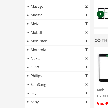
Massgo
Masstel
Meizu
Mobell
CÓ TH
Mobiistar
Motorola
Nokia
OPPO
Philips
SamSung
Kính 
SKy
D290 
Sony
Giá: 4