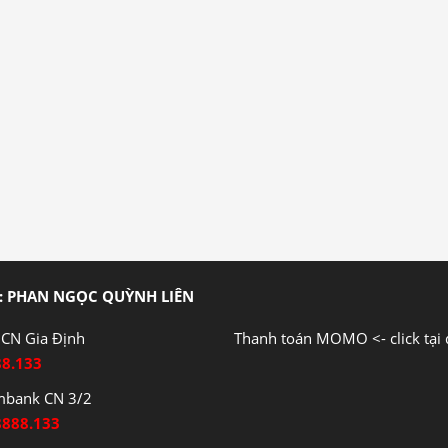
: PHAN NGỌC QUỲNH LIÊN
CN Gia Định
Thanh toán MOMO <- click tại 
88.133
mbank CN 3/2
8888.133