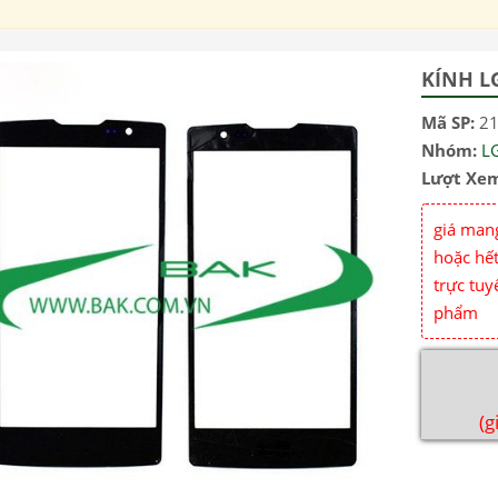
KÍNH L
Mã SP:
2
Nhóm:
L
Lượt Xe
giá mang
hoặc hết
trực tuy
phẩm
(g