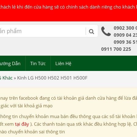
 khách lẻ khi đến cửa hàng sẽ có chính sách dành riêng cho khách
0902 300 
0909 04 2
0909 36 5
0911 700 225
ướng Dẫn
Tin Tức
Liên Hệ
G Khác
»
Kính LG H500 H502 H501 H500F
 nay trên facebook đang có tài khoản giả danh cửa hàng để lừa đ
giác với tài khoả giả mạo
thông tin chuyển khoản mua bán đều thông qua các số tài khoản
iết xem
tại đây
). Các thanh toán qua stk khác đều không hợp lệ. C
nào chuyển khoản sai thông tin