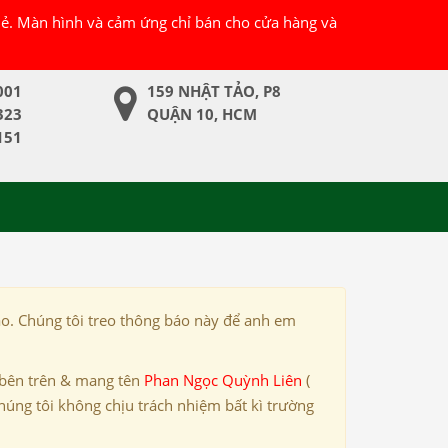
 lẻ. Màn hình và cảm ứng chỉ bán cho cửa hàng và
001
159 NHẬT TẢO, P8
323
QUẬN 10, HCM
151
ảo. Chúng tôi treo thông báo này để anh em
 bên trên & mang tên
Phan Ngọc Quỳnh Liên
(
húng tôi không chịu trách nhiệm bất kì trường