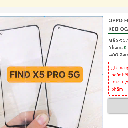
OPPO F
KEO OC
Mã SP:
5
Nhóm:
K
Lượt Xe
giá mang
hoặc hết
trực tuy
phẩm