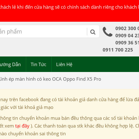
 khách lẻ khi đến cửa hàng sẽ có chính sách dành riêng cho khách
0902 300 
0909 04 2
0909 36 5
0911 700 225
ướng Dẫn
Tin Tức
Liên Hệ
Kính ép màn hình có keo OCA Oppo Find X5 Pro
 nay trên facebook đang có tài khoản giả danh cửa hàng để lừa đ
giác với tài khoả giả mạo
thông tin chuyển khoản mua bán đều thông qua các số tài khoản
iết xem
tại đây
). Các thanh toán qua stk khác đều không hợp lệ. C
nào chuyển khoản sai thông tin