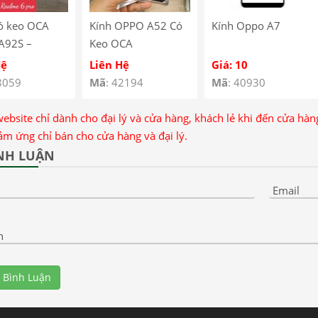
ó keo OCA
Kính OPPO A52 Có
Kính Oppo A7
A92S –
Keo OCA
 6 pro
Hệ
Liên Hệ
Giá: 10
8059
Mã
: 42194
Mã
: 40930
website chỉ dành cho đại lý và cửa hàng, khách lẻ khi đến cửa hà
ảm ứng chỉ bán cho cửa hàng và đại lý.
NH LUẬN
Email
n
 Bình Luận