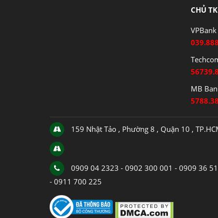
CHỦ TK
VPBank 
039.88
Techco
56739.
MB Bank
5788.3
159 Nhật Tảo , Phường 8 , Quận 10 , TP.H
0909 04 2323 - 0902 300 001 - 0909 36 5
- 0911 700 225