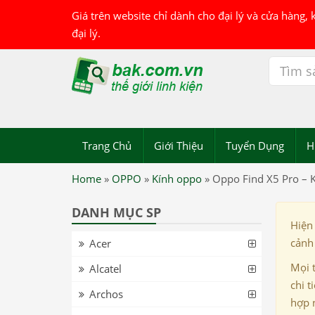
Giá trên website chỉ dành cho đại lý và cửa hàng,
đại lý.
Trang Chủ
Giới Thiệu
Tuyển Dụng
H
Home
»
OPPO
»
Kính oppo
»
Oppo Find X5 Pro – 
DANH MỤC SP
Hiện
cảnh 
Acer
Mọi 
Alcatel
chi t
Archos
hợp 