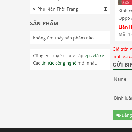
Phụ Kiện Thời Trang
Kính c
Oppo 
SẢN PHẨM
realme
Liên 
Mã
: 4
không tìm thấy sản phẩm nào.
Giá trên 
Công ty chuyên cung cấp
vps giá rẻ
.
hình và c
Các
tin tức công nghệ
mới nhất.
GỬI BÌ
Name
Bình luậ
Đăng