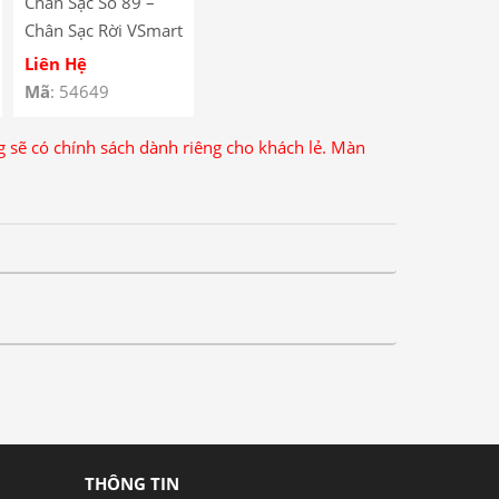
Chân Sạc Số 89 –
Chân Sạc Rời VSmart
BEE 3 / Lenovo
Liên Hệ
A590
Mã
: 54649
ng sẽ có chính sách dành riêng cho khách lẻ. Màn
THÔNG TIN