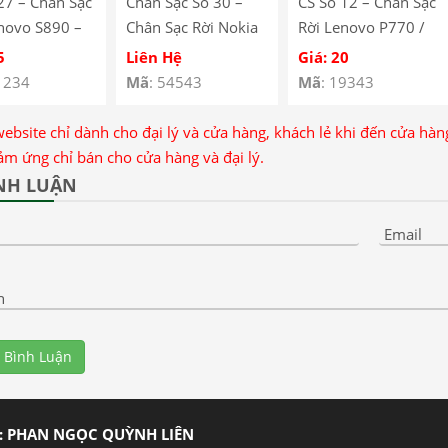
27 – Chân Sạc
Chân Sạc Số 30 –
CS Số 12 – Chân Sạc
novo S890 –
Chân Sạc Rời Nokia
Rời Lenovo P770 /
ng Port
N23 / Xiaomi Mi
A820 / A850 / A516
5
Liên Hệ
Giá: 20
Max / Lenovo A708
/ S920 / S960 /
1234
Mã
: 54543
Mã
: 19343
A390 / P780 / Tecno
Spark 6 GO
website chỉ dành cho đại lý và cửa hàng, khách lẻ khi đến cửa hà
ảm ứng chỉ bán cho cửa hàng và đại lý.
NH LUẬN
Email
n
 Bình Luận
: PHAN NGỌC QUỲNH LIÊN