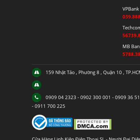
VPBank 
039.88
Techco
56739.
MB Bank
5788.3
159 Nhật Tảo , Phường 8 , Quận 10 , TP.H
0909 04 2323 - 0902 300 001 - 0909 36 5
- 0911 700 225
Cửa Hàng Linh Kiện Điện Thoại SL - Người Đại Di