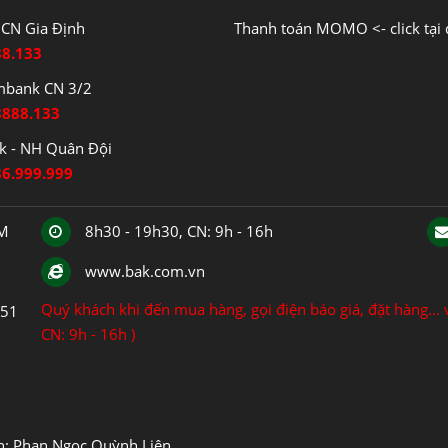
CN Gia Định
Thanh toán MOMO <- click tại 
88.133
mbank CN 3/2
8888.133
 - NH Quân Đội
86.999.999
CM
8h30 - 19h30, CN: 9h - 16h
www.bak.com.vn
Quý khách khi đến mua hàng, gọi điện báo giá, đặt hàng... v
151
CN: 9h - 16h )
ện: Phan Ngọc Quỳnh Liên