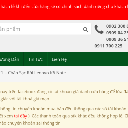
 khách lẻ khi đến cửa hàng sẽ có chính sách dành riêng cho khách
0902 300 
0909 04 2
0909 36 5
0911 700 225
ướng Dẫn
Tin Tức
Liên Hệ
21 – Chân Sạc Rời Lenovo K6 Note
 nay trên facebook đang có tài khoản giả danh cửa hàng để lừa đ
giác với tài khoả giả mạo
thông tin chuyển khoản mua bán đều thông qua các số tài khoản
iết xem
tại đây
). Các thanh toán qua stk khác đều không hợp lệ. C
nào chuyển khoản sai thông tin