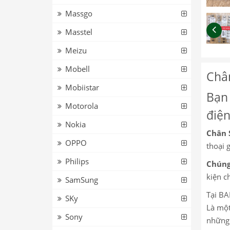
Massgo
Masstel
Meizu
Mobell
Chân
Mobiistar
Bạn 
Motorola
điện
Nokia
Chân 
OPPO
thoại g
Philips
Chúng
kiện c
SamSung
Tại BA
SKy
Là một
Sony
những 