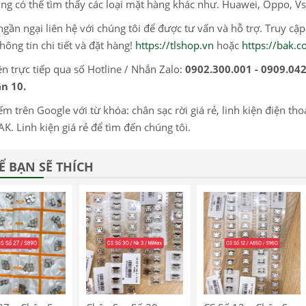
ng có thể tìm thấy các loại mặt hàng khác như. Huawei, Oppo, Vs
gần ngại liên hệ với chúng tôi để được tư vấn và hỗ trợ. Truy cậ
hông tin chi tiết và đặt hàng!
https://tlshop.vn
hoặc
https://bak.
ện trực tiếp qua số Hotline / Nhắn Zalo:
0902.300.001 - 0909.04
n 10.
ếm trên Google với từ khóa: chân sạc rời giá rẻ, linh kiện điện thoại
AK. Linh kiện giá rẻ để tìm đến chúng tôi.
Ể BẠN SẼ THÍCH