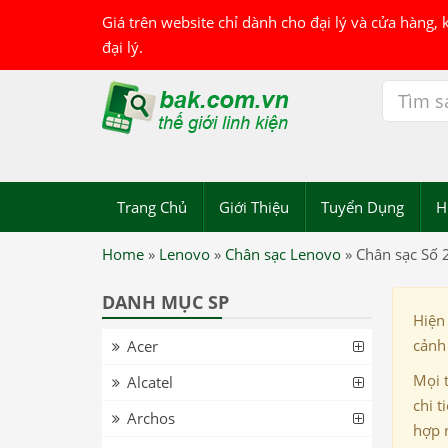
Giá trên website chỉ dành cho đại lý và cửa hàng,
đại lý.
Trang Chủ
Giới Thiệu
Tuyển Dụng
H
Home
»
Lenovo
»
Chân sạc Lenovo
»
Chân sạc Số 
DANH MỤC SP
Hiện
cảnh 
Acer
Mọi 
Alcatel
chi t
Archos
hợp 