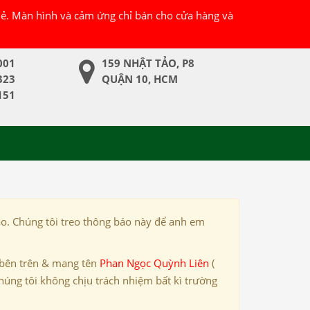
 lẻ. Màn hình và cảm ứng chỉ bán cho cửa hàng và
001
159 NHẬT TẢO, P8
323
QUẬN 10, HCM
151
ảo. Chúng tôi treo thông báo này để anh em
 bên trên & mang tên
Phan Ngọc Quỳnh Liên
(
húng tôi không chịu trách nhiệm bất kì trường