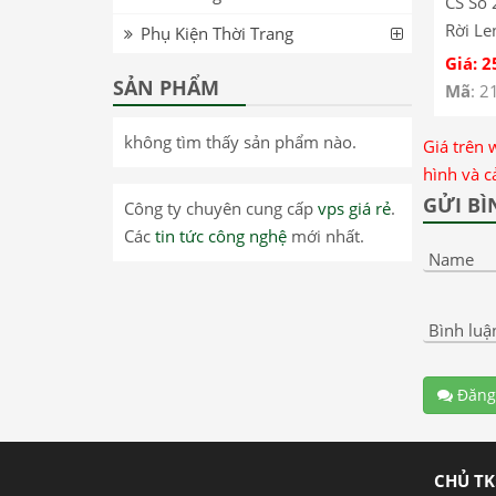
CS Số 
Rời Le
Phụ Kiện Thời Trang
Chargi
Giá: 2
SẢN PHẨM
Socket
Mã
: 2
không tìm thấy sản phẩm nào.
Giá trên 
hình và c
GỬI BÌ
Công ty chuyên cung cấp
vps giá rẻ
.
Các
tin tức công nghệ
mới nhất.
Name
Bình luậ
Đăng
CHỦ TK