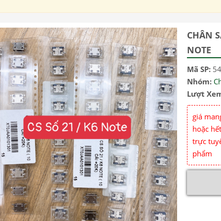
CHÂN S
NOTE
Mã SP:
5
Nhóm:
C
Lượt Xe
giá mang
hoặc hết
trực tuy
phẩm