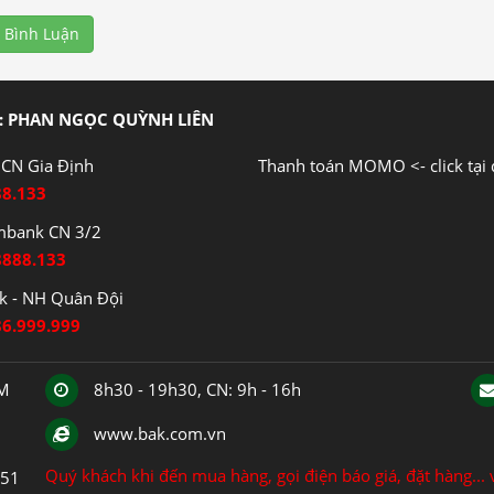
 Bình Luận
: PHAN NGỌC QUỲNH LIÊN
CN Gia Định
Thanh toán MOMO <- click tại 
88.133
mbank CN 3/2
8888.133
 - NH Quân Đội
86.999.999
CM
8h30 - 19h30, CN: 9h - 16h
www.bak.com.vn
Quý khách khi đến mua hàng, gọi điện báo giá, đặt hàng... v
151