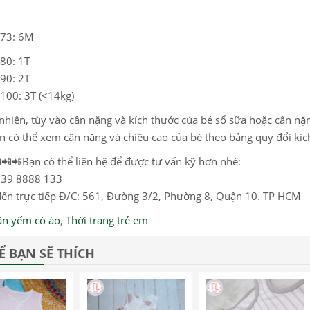
 73: 6M
 80: 1T
 90: 2T
 100: 3T (<14kg)
nhiên, tùy vào cân nặng và kích thước của bé sổ sữa hoặc cân n
n có thể xem cân năng và chiều cao của bé theo bảng quy đổi kic
📲📲Bạn có thể liên hệ để được tư vấn kỹ hơn nhé:
039 8888 133
ến trực tiếp Đ/C: 561, Đường 3/2, Phường 8, Quận 10. TP HCM
ần yếm có áo
,
Thời trang trẻ em
Ể BẠN SẼ THÍCH