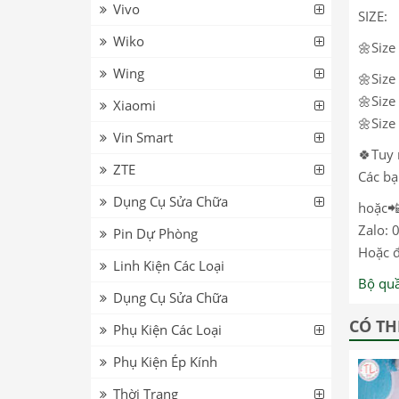
Vivo
SIZE:
Wiko
🌼Size
Wing
🌼Size
🌼Size
Xiaomi
🌼Size
Vin Smart
🍀Tuy 
ZTE
Các bạ
Dụng Cụ Sửa Chữa
hoặc📲
Zalo: 
Pin Dự Phòng
Hoặc đ
Linh Kiện Các Loại
Bộ qu
Dụng Cụ Sửa Chữa
CÓ TH
Phụ Kiện Các Loại
Phụ Kiện Ép Kính
Thời Trang