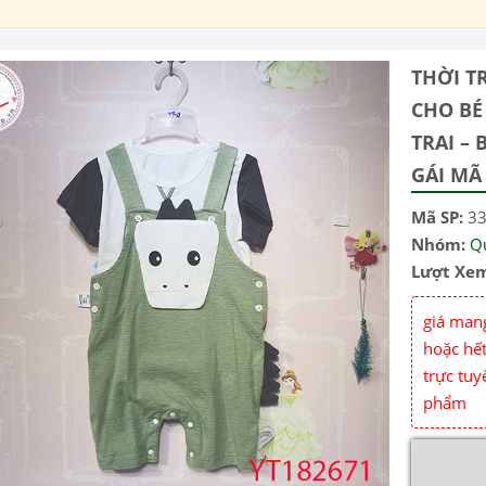
THỜI T
CHO BÉ
TRAI – 
GÁI MÃ
Mã SP:
3
Nhóm:
Q
Lượt Xe
giá mang
hoặc hết
trực tuy
phẩm