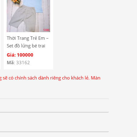
Thời Trang Trẻ Em –
Set đồ lửng bé trai
năng động – Quần
Giá: 100000
Áo Bé Trai – Bộ Bé
Mã
: 33162
Trai – Quần Áo Bé
Gái – Bộ Bé Gái
ng sẽ có chính sách dành riêng cho khách lẻ. Màn
5386