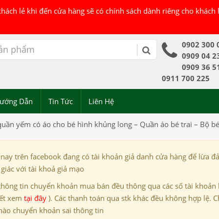
 khách lẻ khi đến cửa hàng sẽ có chính sách dành riêng cho khách
0902 300 
0909 04 2
0909 36 5
0911 700 225
ướng Dẫn
Tin Tức
Liên Hệ
quần yếm có áo cho bé hình khủng long – Quần áo bé trai – Bộ b
 nay trên facebook đang có tài khoản giả danh cửa hàng để lừa đ
giác với tài khoả giả mạo
thông tin chuyển khoản mua bán đều thông qua các số tài khoản
iết xem
tại đây
). Các thanh toán qua stk khác đều không hợp lệ. C
nào chuyển khoản sai thông tin