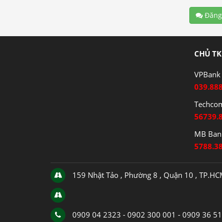
Đăng
CHỦ TK
VPBank 
039.88
Techco
56739.
MB Bank
5788.3
159 Nhật Tảo , Phường 8 , Quận 10 , TP.H
0909 04 2323 - 0902 300 001 - 0909 36 5