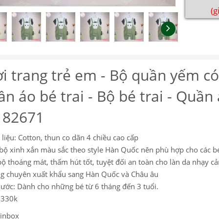
(g
i trang trẻ em - Bộ quần yếm có
n áo bé trai - Bộ bé trai - Quần
182671
 liệu: Cotton, thun co dãn 4 chiều cao cấp
 bộ xinh xắn màu sắc theo style Hàn Quốc nên phù hợp cho các b
bộ thoáng mát, thấm hút tốt, tuyệt đối an toàn cho làn da nhạy c
g chuyên xuất khẩu sang Hàn Quốc và Châu âu
hước: Dành cho những bé từ 6 tháng đến 3 tuổi.
: 330k
 inbox