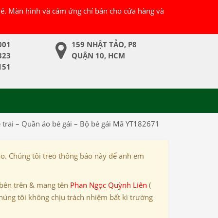
 lẻ. Màn hình và cảm ứng chỉ bán cho cửa hàng và
001
159 NHẬT TẢO, P8
323
QUẬN 10, HCM
151
é trai – Quần áo bé gái – Bộ bé gái Mã YT182671
ảo. Chúng tôi treo thông báo này để anh em
 bên trên & mang tên
Phan Ngọc Quỳnh Liên
(
húng tôi không chịu trách nhiệm bất kì trường