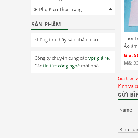
Phụ Kiện Thời Trang
SẢN PHẨM
Thời T
không tìm thấy sản phẩm nào.
Áo ấm
phối v
Giá: 
Công ty chuyên cung cấp
vps giá rẻ
.
nút – 
Mã
: 3
Các
tin tức công nghệ
mới nhất.
Trai –
Quần Á
Giá trên 
Bộ Bé
hình và c
GỬI BÌ
Name
Bình luậ