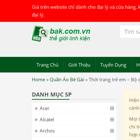
Giá trên website chỉ dành cho đại lý và cửa hàng,
đại lý.
Trang Chủ
Giới Thiệu
Tuyển Dụng
H
Home
»
Quần Áo Bé Gái
»
Thời trang trẻ em – Bộ 
DANH MỤC SP
Hiện
cảnh 
Acer
Mọi 
Alcatel
chi t
Archos
hợp 