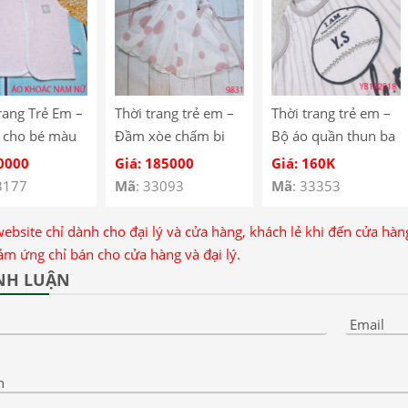
rang Trẻ Em –
Thời trang trẻ em –
Thời trang trẻ em –
 cho bé màu
Đầm xòe chấm bi
Bộ áo quần thun ba
iền trắng gài
xinh xấn cho be gái
lỗ cho bé – Quần áo
90000
Giá: 185000
Giá: 160K
Quần Áo Bé
– Đầm bé gái – Váy
bé trai – Bộ bé trai –
3177
Mã
: 33093
Mã
: 33353
 Bộ Bé Trai –
bé gái 9831
Quần áo bé gái – Bộ
o Bé Gái –
bé gái YB182518
website chỉ dành cho đại lý và cửa hàng, khách lẻ khi đến cửa hà
 Gái 10831
ảm ứng chỉ bán cho cửa hàng và đại lý.
NH LUẬN
Email
n