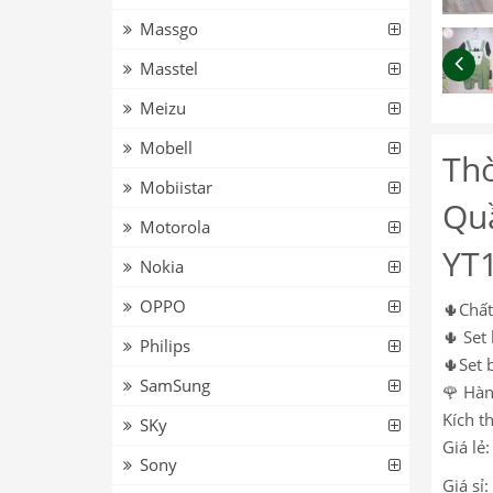
Massgo
Masstel
Meizu
Mobell
Thờ
Mobiistar
Quầ
Motorola
YT
Nokia
OPPO
🌵Chất
🌵 Set
Philips
🌵Set 
SamSung
🌹 Hàn
Kích t
SKy
Giá lẻ
Sony
Giá sỉ: