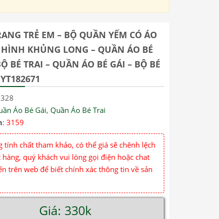
RANG TRẺ EM – BỘ QUẦN YẾM CÓ ÁO
 HÌNH KHỦNG LONG – QUẦN ÁO BÉ
BỘ BÉ TRAI – QUẦN ÁO BÉ GÁI – BỘ BÉ
 YT182671
3328
uần Áo Bé Gái
,
Quần Áo Bé Trai
m
:
3159
 tính chất tham khảo, có thể giá sẽ chênh lệch
 hàng, quý khách vui lòng gọi điện hoặc chat
ến trên web để biết chính xác thông tin về sản
Giá: 330k