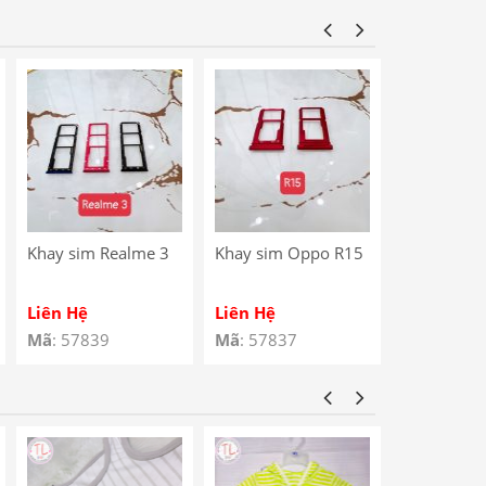
Star / Noki
Charging P
Khay sim Realme 3
Khay sim Oppo R15
Khay sim 
4G
Liên Hệ
Liên Hệ
Liên Hệ
Mã
: 57839
Mã
: 57837
Mã
: 57810