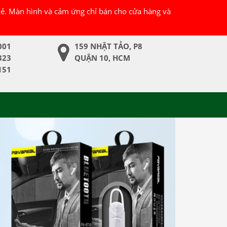
 lẻ. Màn hình và cảm ứng chỉ bán cho cửa hàng và
001
159 NHẬT TẢO, P8
323
QUẬN 10, HCM
151