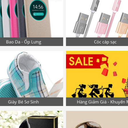
Bao Da - Ốp Lưng
Cóc cáp sạc
Giày Bé Sơ Sinh
Hàng Giảm Giá - Khuyến 