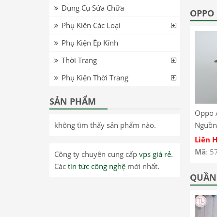
Dụng Cụ Sửa Chữa
T8705 – Lenovo Tab
inch WiFi TB-J606F –
OPPO
M8 FHD T8705 LCD
Lenovo Pad 11 inch
Phụ Kiện Các Loại
Screen
WiFi TB-J606F LCD
Phụ Kiện Ép Kính
Screen
Thời Trang
Phụ Kiện Thời Trang
SẢN PHẨM
0 –
Realme GT Neo 3 –
Oppo Reno 13 Pro –
Oppo 
không tìm thấy sản phẩm nào.
Dây Nút Nguồn On
Kính ép màn hình có
Nguồn
Off Oppo Realme GT
keo OCA Oppo Reno
A93 4
Liên Hệ
Liên Hệ
Liên 
Neo 3
13 Pro
CPH2
Mã
: 57485
Mã
: 57461
Mã
: 5
Công ty chuyên cung cấp
vps giá rẻ
.
Các
tin tức công nghệ
mới nhất.
QUẦN 