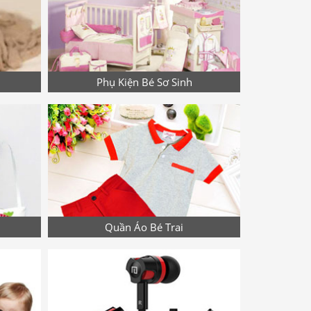
Phụ Kiện Bé Sơ Sinh
Quần Áo Bé Trai