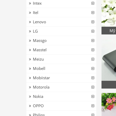
Intex
Itel
Lenovo
Mỹ 
LG
Massgo
Masstel
Meizu
Mobell
Mobiistar
Motorola
Nokia
OPPO
Philips