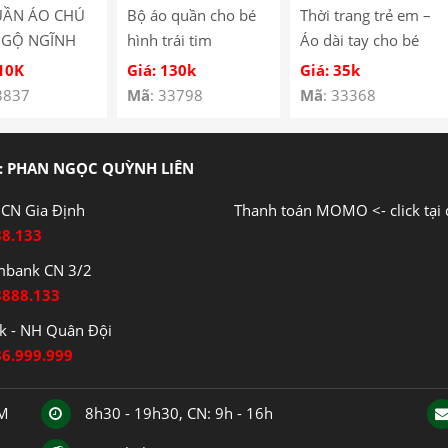
UẦN ÁO CHÚ
Bộ áo quần cho bé
Thời trang trẻ em –
NGỘ NGĨNH
hình trái tim
Áo dài tay cho bé
É SS-05
YH185067
hình cún con – Quần
110K
Giá: 130k
Giá: 35k
áo bé trai – Bộ bé
3837
Mã
: 33798
Mã
: 33368
trai – Quần áo bé gái
– Bộ bé gái Mã
Y3122
: PHAN NGỌC QUỲNH LIÊN
CN Gia Định
Thanh toán MOMO <- click tại 
88.133
mbank CN 3/2
8888.133
 - NH Quân Đội
86.999.999
CM
8h30 - 19h30, CN: 9h - 16h