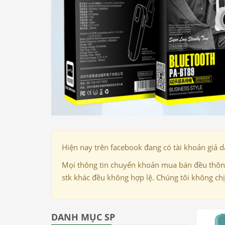
Hiện nay trên facebook đang có tài khoản giả 
Mọi thông tin chuyển khoản mua bán đều thông
stk khác đều không hợp lệ. Chúng tôi không ch
DANH MỤC SP