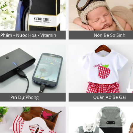
Phẩm - Nước Hoa - Vitamin
Nón Bé Sơ Sinh
Pin Dự Phòng
Quần Áo Bé Gái