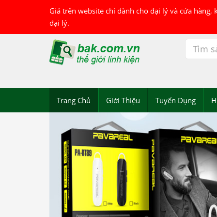
Giá trên website chỉ dành cho đại lý và cửa hàng,
đại lý.
Trang Chủ
Giới Thiệu
Tuyển Dụng
H