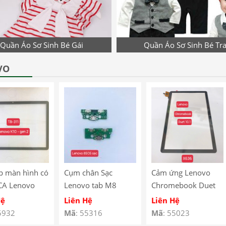
Quần Áo Sơ Sinh Bé Gái
Quần Áo Sơ Sinh Bé Tra
VO
p màn hình có
Cụm chân Sạc
Cảm ứng Lenovo
CA Lenovo
Lenovo tab M8
Chromebook Duet
10 Gen 2
8505
10.1″ X636
Hệ
Liên Hệ
Liên Hệ
 – TB-311
5932
Mã
: 55316
Mã
: 55023