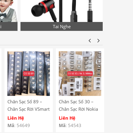
i
Tai Nghe
Chân Sạc Số 89 –
Chân Sạc Số 30 –
Chân Sạc S
Chân Sạc Rời VSmart
Chân Sạc Rời Nokia
Chân Sạc R
BEE 3 / Lenovo
N23 / Xiaomi Mi
Redmi Note
Liên Hệ
Liên Hệ
Liên Hệ
A590
Max / Lenovo A708
V880 / Le
Mã
: 54649
Mã
: 54543
Mã
: 54529
/ Redmi 5 