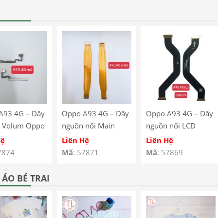
A93 4G – Dây
Oppo A93 4G – Dây
Oppo A93 4G – Dây
 Volum Oppo
nguồn nối Main
nguồn nối LCD
G CPH2121
Oppo A93 4G
Oppo A93 4G
Hệ
Liên Hệ
Liên Hệ
123
CPH2121 CPH2123
CPH2121 CPH2123
7874
Mã
: 57871
Mã
: 57869
ÁO BÉ TRAI