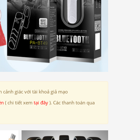
 cảnh giác với tài khoả giả mạo
ên
( chi tiết xem
tại đây
). Các thanh toán qua