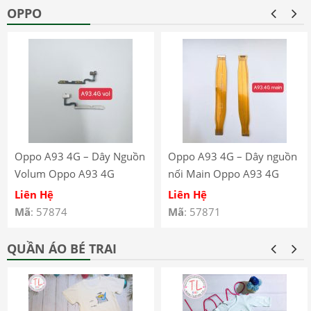
OPPO
Oppo A93 4G – Dây Nguồn
Oppo A93 4G – Dây nguồn
Volum Oppo A93 4G
nối Main Oppo A93 4G
CPH2121 CPH2123
CPH2121 CPH2123
Liên Hệ
Liên Hệ
Mã
: 57874
Mã
: 57871
QUẦN ÁO BÉ TRAI