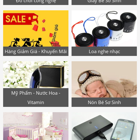
Đồ chơi công nghệ
Giày Bé Sơ Sinh
Hàng Giảm Giá - Khuyến Mãi
Loa nghe nhạc
Mỹ Phẩm - Nước Hoa -
Vitamin
Nón Bé Sơ Sinh