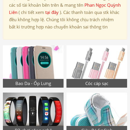
các số tài khoản bên trên & mang tên
Phan Ngọc Quỳnh
Liên
( chi tiết xem
tại đây
). Các thanh toán qua stk khác
đều không hợp lệ. Chúng tôi không chịu trách nhiệm
bất kì trường hợp nào chuyển khoản sai thông tin
Bao Da - Ốp Lưng
Cóc cáp sạc