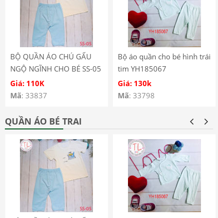
BỘ QUẦN ÁO CHÚ GẤU
Bộ áo quần cho bé hình trái
NGỘ NGĨNH CHO BÉ SS-05
tim YH185067
Giá: 110K
Giá: 130k
Mã
: 33837
Mã
: 33798
QUẦN ÁO BÉ TRAI