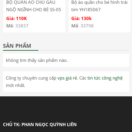
BỘ QUẦN ÁO CHÚ GẤU
Bộ áo quần cho bé hình trái
NGỘ NGĨNH CHO BÉ SS-05
tim YH185067
Giá: 110K
Giá: 130k
Mã
: 33837
Mã
: 33798
SẢN PHẨM
không tìm thấy sản phẩm nào.
Công ty chuyên cung cấp
vps giá rẻ
. Các
tin tức công nghệ
mới nhất.
CHỦ TK: PHAN NGỌC QUỲNH LIÊN