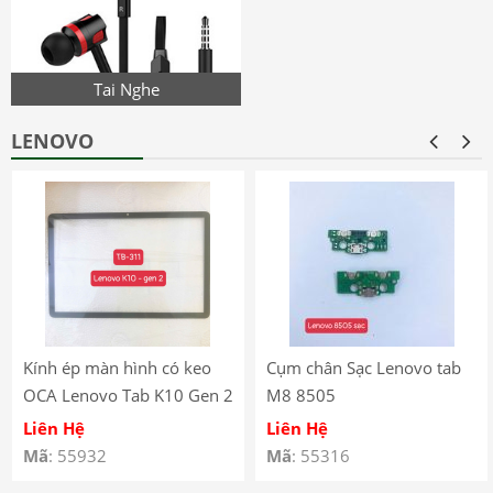
Tai Nghe
LENOVO
Kính ép màn hình có keo
Cụm chân Sạc Lenovo tab
OCA Lenovo Tab K10 Gen 2
M8 8505
(2025) – TB-311
Liên Hệ
Liên Hệ
Mã
: 55932
Mã
: 55316