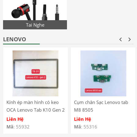
Tai Nghe
LENOVO
Kính ép màn hình có keo
Cụm chân Sạc Lenovo tab
OCA Lenovo Tab K10 Gen 2
M8 8505
(2025) – TB-311
Liên Hệ
Liên Hệ
Mã
: 55932
Mã
: 55316