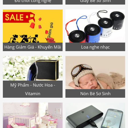
Đồ chơi công nghệ
Giày Bé Sơ Sinh
Hàng Giảm Giá - Khuyến Mãi
Loa nghe nhạc
Mỹ Phẩm - Nước Hoa -
Vitamin
Nón Bé Sơ Sinh