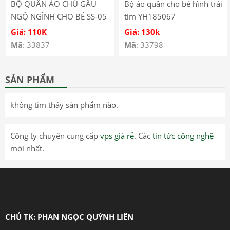
BỘ QUẦN ÁO CHÚ GẤU
Bộ áo quần cho bé hình trái
NGỘ NGĨNH CHO BÉ SS-05
tim YH185067
Giá: 110K
Giá: 130k
Mã
: 33837
Mã
: 33798
SẢN PHẨM
không tìm thấy sản phẩm nào.
Công ty chuyên cung cấp
vps giá rẻ
. Các
tin tức công nghệ
mới nhất.
CHỦ TK: PHAN NGỌC QUỲNH LIÊN