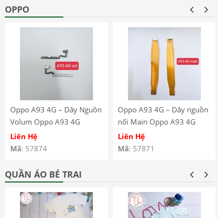
OPPO
Oppo A93 4G – Dây Nguồn
Oppo A93 4G – Dây nguồn
Volum Oppo A93 4G
nối Main Oppo A93 4G
CPH2121 CPH2123
CPH2121 CPH2123
Liên Hệ
Liên Hệ
Mã
: 57874
Mã
: 57871
QUẦN ÁO BÉ TRAI