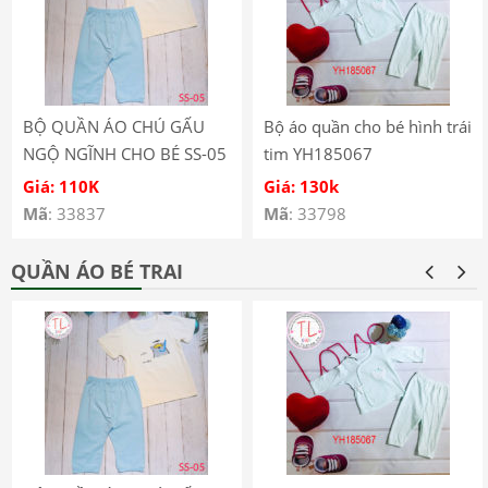
BỘ QUẦN ÁO CHÚ GẤU
Bộ áo quần cho bé hình trái
NGỘ NGĨNH CHO BÉ SS-05
tim YH185067
Giá: 110K
Giá: 130k
Mã
: 33837
Mã
: 33798
QUẦN ÁO BÉ TRAI