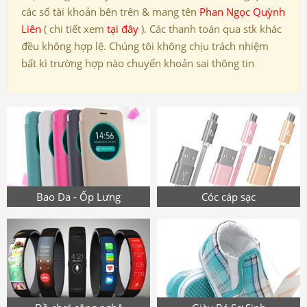
các số tài khoản bên trên & mang tên
Phan Ngọc Quỳnh
Liên
( chi tiết xem
tại đây
). Các thanh toán qua stk khác
đều không hợp lệ. Chúng tôi không chịu trách nhiệm
bất kì trường hợp nào chuyển khoản sai thông tin
Bao Da - Ốp Lưng
Cóc cáp sạc