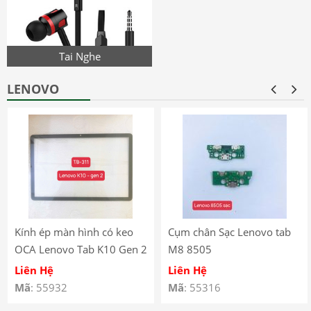
Tai Nghe
LENOVO
Kính ép màn hình có keo
Cụm chân Sạc Lenovo tab
OCA Lenovo Tab K10 Gen 2
M8 8505
(2025) – TB-311
Liên Hệ
Liên Hệ
Mã
: 55932
Mã
: 55316