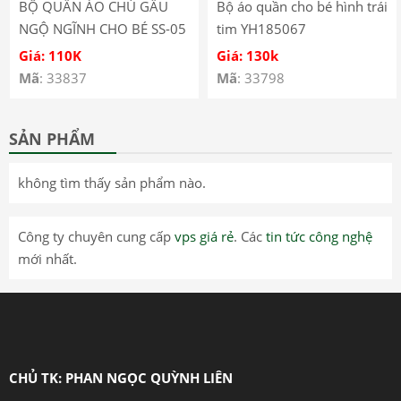
BỘ QUẦN ÁO CHÚ GẤU
Bộ áo quần cho bé hình trái
NGỘ NGĨNH CHO BÉ SS-05
tim YH185067
Giá: 110K
Giá: 130k
Mã
: 33837
Mã
: 33798
SẢN PHẨM
không tìm thấy sản phẩm nào.
Công ty chuyên cung cấp
vps giá rẻ
. Các
tin tức công nghệ
mới nhất.
CHỦ TK: PHAN NGỌC QUỲNH LIÊN