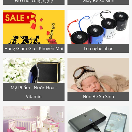
Đồ chơi công nghệ
Giày Bé Sơ Sinh
Hàng Giảm Giá - Khuyến Mãi
Loa nghe nhạc
Mỹ Phẩm - Nước Hoa -
Vitamin
Nón Bé Sơ Sinh