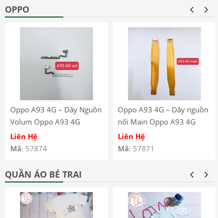
OPPO
Oppo A93 4G – Dây Nguồn
Oppo A93 4G – Dây nguồn
Volum Oppo A93 4G
nối Main Oppo A93 4G
CPH2121 CPH2123
CPH2121 CPH2123
Liên Hệ
Liên Hệ
Mã
: 57874
Mã
: 57871
QUẦN ÁO BÉ TRAI