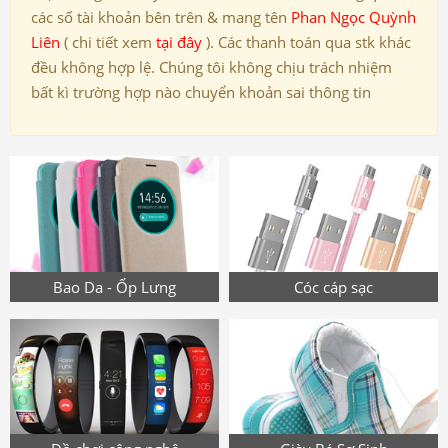
các số tài khoản bên trên & mang tên
Phan Ngọc Quỳnh
Liên
( chi tiết xem
tại đây
). Các thanh toán qua stk khác
đều không hợp lệ. Chúng tôi không chịu trách nhiệm
bất kì trường hợp nào chuyển khoản sai thông tin
Bao Da - Ốp Lưng
Cóc cáp sạc