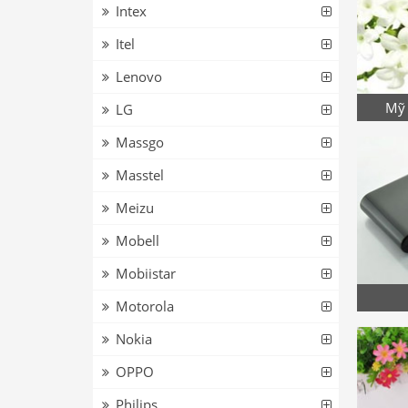
Intex
Itel
Lenovo
Mỹ 
LG
Massgo
Masstel
Meizu
Mobell
Mobiistar
Motorola
Nokia
OPPO
Philips