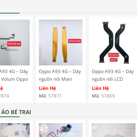
A93 4G – Dây
Oppo A93 4G – Dây
Oppo A93 4G – Dây
 Volum Oppo
nguồn nối Main
nguồn nối LCD
G CPH2121
Oppo A93 4G
Oppo A93 4G
Hệ
Liên Hệ
Liên Hệ
123
CPH2121 CPH2123
CPH2121 CPH2123
7874
Mã
: 57871
Mã
: 57869
ÁO BÉ TRAI