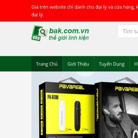
Giá trên website chỉ dành cho đại lý và cửa hàng,
đại lý.
Trang Chủ
Giới Thiệu
Tuyển Dụng
H