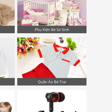
Phụ Kiện Bé Sơ Sinh
Quần Áo Bé Trai