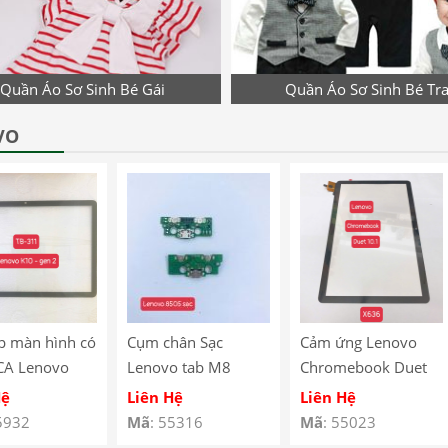
Quần Áo Sơ Sinh Bé Gái
Quần Áo Sơ Sinh Bé Tra
VO
p màn hình có
Cụm chân Sạc
Cảm ứng Lenovo
CA Lenovo
Lenovo tab M8
Chromebook Duet
10 Gen 2
8505
10.1″ X636
Hệ
Liên Hệ
Liên Hệ
 – TB-311
5932
Mã
: 55316
Mã
: 55023