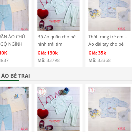
UẦN ÁO CHÚ
Bộ áo quần cho bé
Thời trang trẻ em –
NGỘ NGĨNH
hình trái tim
Áo dài tay cho bé
É SS-05
YH185067
hình cún con – Quần
110K
Giá: 130k
Giá: 35k
áo bé trai – Bộ bé
3837
Mã
: 33798
Mã
: 33368
trai – Quần áo bé gái
– Bộ bé gái Mã
ÁO BÉ TRAI
Y3122