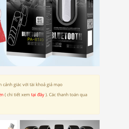
 cảnh giác với tài khoả giả mạo
ên
( chi tiết xem
tại đây
). Các thanh toán qua