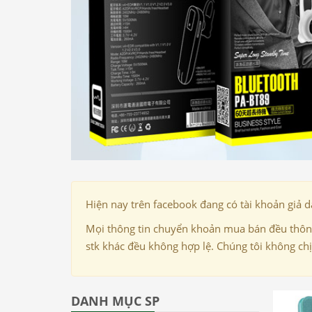
Hiện nay trên facebook đang có tài khoản giả 
Mọi thông tin chuyển khoản mua bán đều thông
stk khác đều không hợp lệ. Chúng tôi không ch
DANH MỤC SP