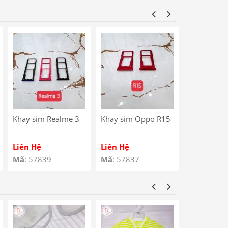
Star / Noki
Charging P
Khay sim Realme 3
Khay sim Oppo R15
Khay sim 
4G
Liên Hệ
Liên Hệ
Liên Hệ
Mã
: 57839
Mã
: 57837
Mã
: 57810