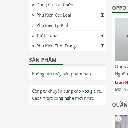
Dụng Cụ Sửa Chữa
T8705 – Lenovo Tab
inch WiFi TB-J606F –
OPPO
M8 FHD T8705 LCD
Lenovo Pad 11 inch
Phụ Kiện Các Loại
Screen
WiFi TB-J606F LCD
Phụ Kiện Ép Kính
Screen
Thời Trang
Phụ Kiện Thời Trang
SẢN PHẨM
0 –
Realme GT Neo 3 –
Oppo Reno 13 Pro –
Oppo 
không tìm thấy sản phẩm nào.
Dây Nút Nguồn On
Kính ép màn hình có
Nguồn
Off Oppo Realme GT
keo OCA Oppo Reno
A93 4
Liên Hệ
Liên Hệ
Liên 
Neo 3
13 Pro
CPH2
Mã
: 57485
Mã
: 57461
Mã
: 5
Công ty chuyên cung cấp
vps giá rẻ
.
Các
tin tức công nghệ
mới nhất.
QUẦN 