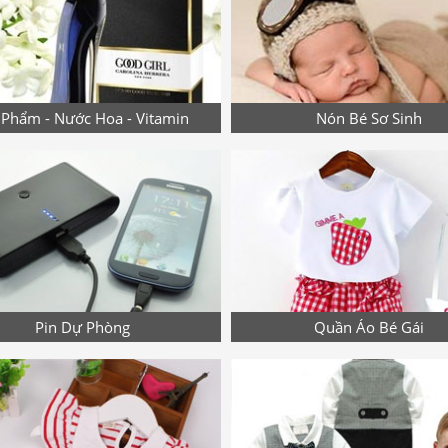
Phẩm - Nước Hoa - Vitamin
Nón Bé Sơ Sinh
Pin Dự Phòng
Quần Áo Bé Gái