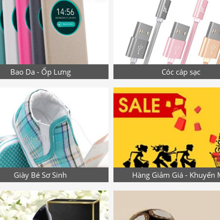
Bao Da - Ốp Lưng
Cóc cáp sạc
Giày Bé Sơ Sinh
Hàng Giảm Giá - Khuyến 