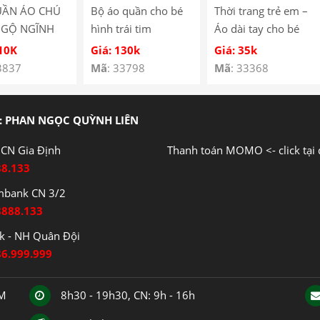
UẦN ÁO CHÚ
Bộ áo quần cho bé
Thời trang trẻ em –
NGỘ NGĨNH
hình trái tim
Áo dài tay cho bé
É SS-05
YH185067
hình cún con – Quần
110K
Giá: 130k
Giá: 35k
áo bé trai – Bộ bé
3837
Mã
: 33798
Mã
: 33368
trai – Quần áo bé gái
– Bộ bé gái Mã
Y3122
: PHAN NGỌC QUỲNH LIÊN
CN Gia Định
Thanh toán MOMO <- click tại 
88.133
mbank CN 3/2
8888.133
 - NH Quân Đội
86.999.999
CM
8h30 - 19h30, CN: 9h - 16h