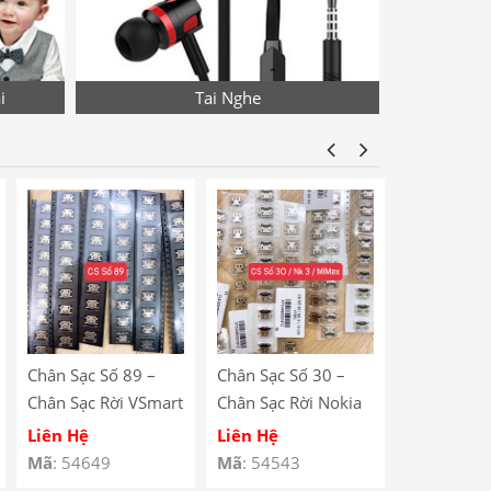
i
Tai Nghe
Chân Sạc Số 89 –
Chân Sạc Số 30 –
Chân Sạc S
Chân Sạc Rời VSmart
Chân Sạc Rời Nokia
Chân Sạc R
BEE 3 / Lenovo
N23 / Xiaomi Mi
Redmi Note
Liên Hệ
Liên Hệ
Liên Hệ
A590
Max / Lenovo A708
V880 / Le
Mã
: 54649
Mã
: 54543
Mã
: 54529
/ Redmi 5 