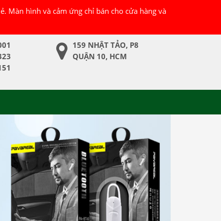
 lẻ. Màn hình và cảm ứng chỉ bán cho cửa hàng và
001
159 NHẬT TẢO, P8
323
QUẬN 10, HCM
151