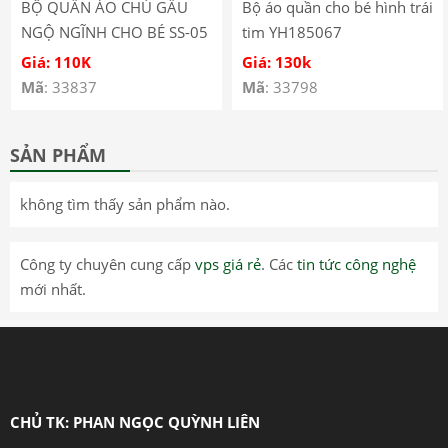
BỘ QUẦN ÁO CHÚ GẤU
Bộ áo quần cho bé hình trái
NGỘ NGĨNH CHO BÉ SS-05
tim YH185067
Giá: 110K
Giá: 130k
Mã
: 33837
Mã
: 33798
SẢN PHẨM
không tìm thấy sản phẩm nào.
Công ty chuyên cung cấp
vps giá rẻ
. Các
tin tức công nghệ
mới nhất.
CHỦ TK: PHAN NGỌC QUỲNH LIÊN