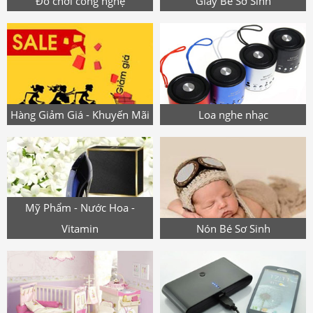
Đồ chơi công nghệ
Giày Bé Sơ Sinh
Hàng Giảm Giá - Khuyến Mãi
Loa nghe nhạc
Mỹ Phẩm - Nước Hoa -
Vitamin
Nón Bé Sơ Sinh