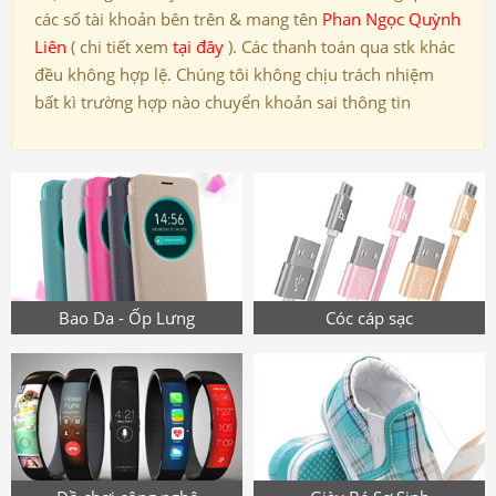
các số tài khoản bên trên & mang tên
Phan Ngọc Quỳnh
Liên
( chi tiết xem
tại đây
). Các thanh toán qua stk khác
đều không hợp lệ. Chúng tôi không chịu trách nhiệm
bất kì trường hợp nào chuyển khoản sai thông tin
Bao Da - Ốp Lưng
Cóc cáp sạc