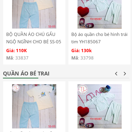
BỘ QUẦN ÁO CHÚ GẤU
Bộ áo quần cho bé hình trái
NGỘ NGĨNH CHO BÉ SS-05
tim YH185067
Giá: 110K
Giá: 130k
Mã
: 33837
Mã
: 33798
QUẦN ÁO BÉ TRAI