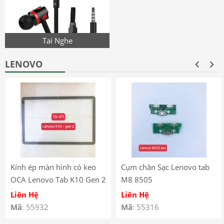
Tai Nghe
LENOVO
Kính ép màn hình có keo
Cụm chân Sạc Lenovo tab
OCA Lenovo Tab K10 Gen 2
M8 8505
(2025) – TB-311
Liên Hệ
Liên Hệ
Mã
: 55932
Mã
: 55316