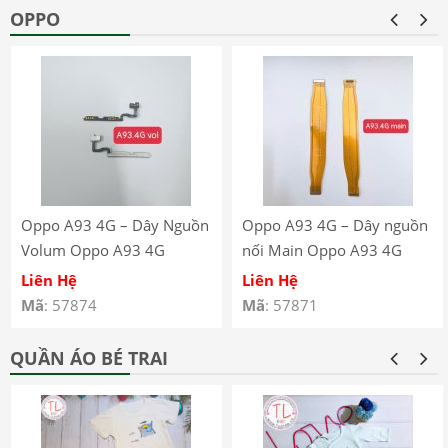
OPPO
Oppo A93 4G – Dây Nguồn
Oppo A93 4G – Dây nguồn
Volum Oppo A93 4G
nối Main Oppo A93 4G
CPH2121 CPH2123
CPH2121 CPH2123
Liên Hệ
Liên Hệ
Mã
: 57874
Mã
: 57871
QUẦN ÁO BÉ TRAI