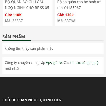
BỘ QUẦN ÁO CHÚ GẤU
Bộ áo quần cho bé hình trái
NGỘ NGĨNH CHO BÉ SS-05
tim YH185067
Giá: 110K
Giá: 130k
Mã
: 33837
Mã
: 33798
SẢN PHẨM
không tìm thấy sản phẩm nào.
Công ty chuyên cung cấp
vps giá rẻ
. Các
tin tức công nghệ
mới nhất.
CHỦ TK: PHAN NGỌC QUỲNH LIÊN