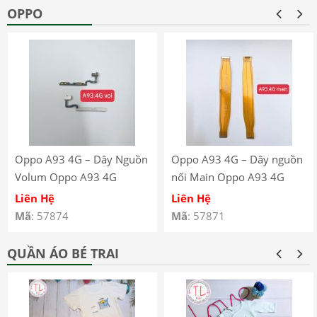
OPPO
Oppo A93 4G – Dây Nguồn
Oppo A93 4G – Dây nguồn
Volum Oppo A93 4G
nối Main Oppo A93 4G
CPH2121 CPH2123
CPH2121 CPH2123
Liên Hệ
Liên Hệ
Mã
: 57874
Mã
: 57871
QUẦN ÁO BÉ TRAI