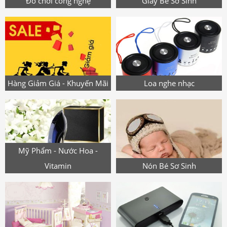
Đồ chơi công nghệ
Giày Bé Sơ Sinh
Hàng Giảm Giá - Khuyến Mãi
Loa nghe nhạc
Mỹ Phẩm - Nước Hoa -
Vitamin
Nón Bé Sơ Sinh