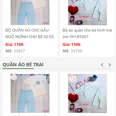
BỘ QUẦN ÁO CHÚ GẤU
Bộ áo quần cho bé hình trái
NGỘ NGĨNH CHO BÉ SS-05
tim YH185067
Giá: 110K
Giá: 130k
Mã
: 33837
Mã
: 33798
QUẦN ÁO BÉ TRAI