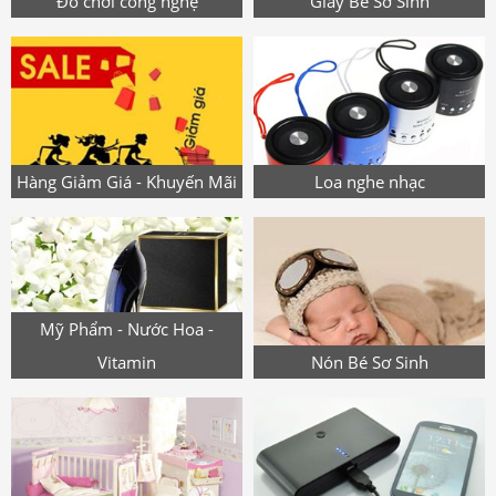
Đồ chơi công nghệ
Giày Bé Sơ Sinh
Hàng Giảm Giá - Khuyến Mãi
Loa nghe nhạc
Mỹ Phẩm - Nước Hoa -
Vitamin
Nón Bé Sơ Sinh