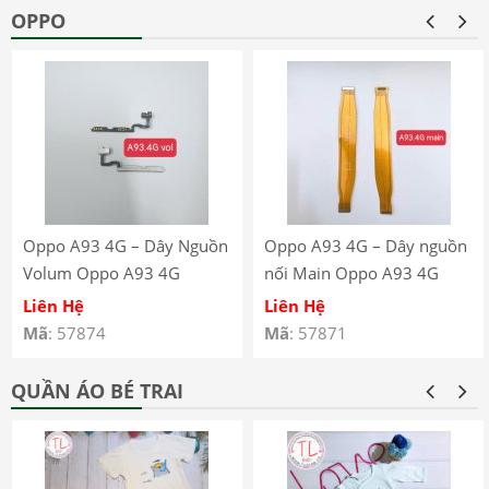
OPPO
Oppo A93 4G – Dây Nguồn
Oppo A93 4G – Dây nguồn
Volum Oppo A93 4G
nối Main Oppo A93 4G
CPH2121 CPH2123
CPH2121 CPH2123
Liên Hệ
Liên Hệ
Mã
: 57874
Mã
: 57871
QUẦN ÁO BÉ TRAI