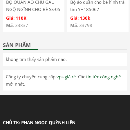
BỘ QUẦN ÁO CHÚ GẤU
Bộ áo quần cho bé hình trái
NGỘ NGĨNH CHO BÉ SS-05
tim YH185067
Giá: 110K
Giá: 130k
Mã
: 33837
Mã
: 33798
SẢN PHẨM
không tìm thấy sản phẩm nào.
Công ty chuyên cung cấp
vps giá rẻ
. Các
tin tức công nghệ
mới nhất.
CHỦ TK: PHAN NGỌC QUỲNH LIÊN