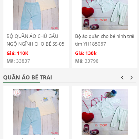
BỘ QUẦN ÁO CHÚ GẤU
Bộ áo quần cho bé hình trái
NGỘ NGĨNH CHO BÉ SS-05
tim YH185067
Giá: 110K
Giá: 130k
Mã
: 33837
Mã
: 33798
QUẦN ÁO BÉ TRAI