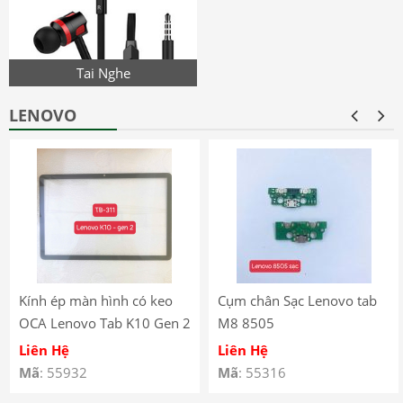
Tai Nghe
LENOVO
Kính ép màn hình có keo
Cụm chân Sạc Lenovo tab
OCA Lenovo Tab K10 Gen 2
M8 8505
(2025) – TB-311
Liên Hệ
Liên Hệ
Mã
: 55932
Mã
: 55316