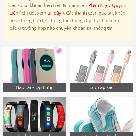
các số tài khoản bên trên & mang tên
Phan Ngọc Quỳnh
Liên
( chi tiết xem
tại đây
). Các thanh toán qua stk khác
đều không hợp lệ. Chúng tôi không chịu trách nhiệm
bất kì trường hợp nào chuyển khoản sai thông tin
Bao Da - Ốp Lưng
Cóc cáp sạc