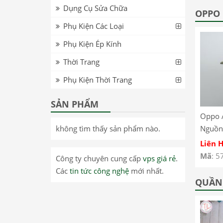
Dụng Cụ Sửa Chữa
T8705 – Lenovo Tab
inch WiFi TB-J606F –
OPPO
M8 FHD T8705 LCD
Lenovo Pad 11 inch
Phụ Kiện Các Loại
Screen
WiFi TB-J606F LCD
Phụ Kiện Ép Kính
Screen
Thời Trang
Phụ Kiện Thời Trang
SẢN PHẨM
0 –
Realme GT Neo 3 –
Oppo Reno 13 Pro –
Oppo 
không tìm thấy sản phẩm nào.
Dây Nút Nguồn On
Kính ép màn hình có
Nguồn
Off Oppo Realme GT
keo OCA Oppo Reno
A93 4
Liên Hệ
Liên Hệ
Liên 
Neo 3
13 Pro
CPH2
Mã
: 57485
Mã
: 57461
Mã
: 5
Công ty chuyên cung cấp
vps giá rẻ
.
Các
tin tức công nghệ
mới nhất.
QUẦN 