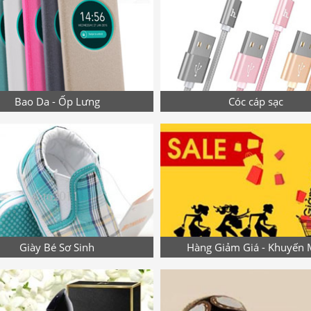
Bao Da - Ốp Lưng
Cóc cáp sạc
Giày Bé Sơ Sinh
Hàng Giảm Giá - Khuyến 