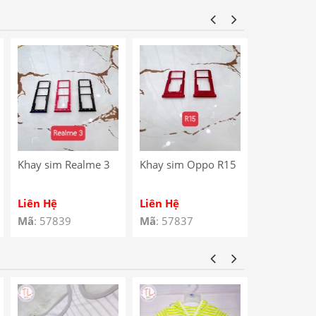
Star / Noki
Charging P
Khay sim Realme 3
Khay sim Oppo R15
Khay sim 
4G
Liên Hệ
Liên Hệ
Liên Hệ
Mã
: 57839
Mã
: 57837
Mã
: 57810