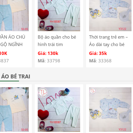
UẦN ÁO CHÚ
Bộ áo quần cho bé
Thời trang trẻ em –
NGỘ NGĨNH
hình trái tim
Áo dài tay cho bé
É SS-05
YH185067
hình cún con – Quần
110K
Giá: 130k
Giá: 35k
áo bé trai – Bộ bé
3837
Mã
: 33798
Mã
: 33368
trai – Quần áo bé gái
– Bộ bé gái Mã
ÁO BÉ TRAI
Y3122