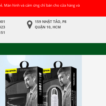
 lẻ. Màn hình và cảm ứng chỉ bán cho cửa hàng và
001
159 NHẬT TẢO, P8
323
QUẬN 10, HCM
151