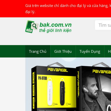
Giá trên website chỉ dành cho đại lý và cửa hàng,
đại lý.
Trang Chủ
Giới Thiệu
Tuyển Dụng
H