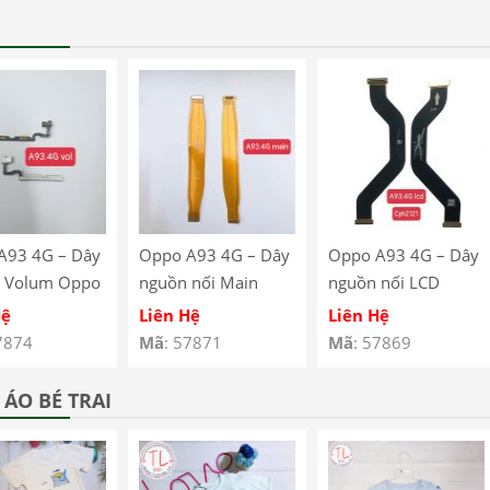
A93 4G – Dây
Oppo A93 4G – Dây
Oppo A93 4G – Dây
 Volum Oppo
nguồn nối Main
nguồn nối LCD
G CPH2121
Oppo A93 4G
Oppo A93 4G
Hệ
Liên Hệ
Liên Hệ
123
CPH2121 CPH2123
CPH2121 CPH2123
7874
Mã
: 57871
Mã
: 57869
ÁO BÉ TRAI