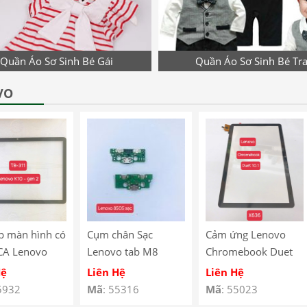
Quần Áo Sơ Sinh Bé Gái
Quần Áo Sơ Sinh Bé Tra
VO
p màn hình có
Cụm chân Sạc
Cảm ứng Lenovo
CA Lenovo
Lenovo tab M8
Chromebook Duet
10 Gen 2
8505
10.1″ X636
Hệ
Liên Hệ
Liên Hệ
 – TB-311
5932
Mã
: 55316
Mã
: 55023