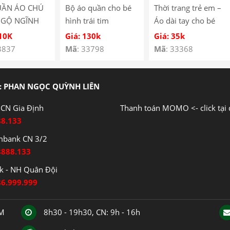
UẦN ÁO CHÚ
Bộ áo quần cho bé
Thời trang trẻ em –
NGỘ NGĨNH
hình trái tim
Áo dài tay cho bé
É SS-05
YH185067
hình cún con – Quần
110K
Giá: 130k
Giá: 35k
áo bé trai – Bộ bé
3837
Mã
: 33798
Mã
: 33368
trai – Quần áo bé gái
– Bộ bé gái Mã
Y3122
: PHAN NGỌC QUỲNH LIÊN
CN Gia Định
Thanh toán MOMO <- click tại 
88.133
mbank CN 3/2
8888.133
 - NH Quân Đội
86.999.999
CM
8h30 - 19h30, CN: 9h - 16h