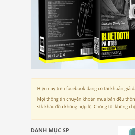
Hiện nay trên facebook đang có tài khoản giả 
Mọi thông tin chuyển khoản mua bán đều thông
stk khác đều không hợp lệ. Chúng tôi không ch
DANH MỤC SP