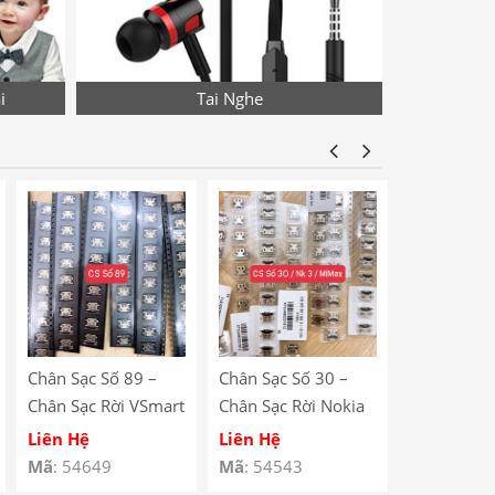
i
Tai Nghe
Chân Sạc Số 89 –
Chân Sạc Số 30 –
Chân Sạc S
Chân Sạc Rời VSmart
Chân Sạc Rời Nokia
Chân Sạc R
BEE 3 / Lenovo
N23 / Xiaomi Mi
Redmi Note
Liên Hệ
Liên Hệ
Liên Hệ
A590
Max / Lenovo A708
V880 / Le
Mã
: 54649
Mã
: 54543
Mã
: 54529
/ Redmi 5 