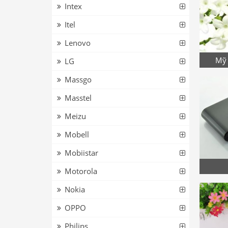
Intex
Itel
Lenovo
Mỹ 
LG
Massgo
Masstel
Meizu
Mobell
Mobiistar
Motorola
Nokia
OPPO
Philips