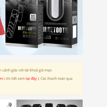
 cảnh giác với tài khoả giả mạo
ên
( chi tiết xem
tại đây
). Các thanh toán qua