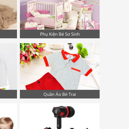
Phụ Kiện Bé Sơ Sinh
Quần Áo Bé Trai