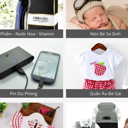
Phẩm - Nước Hoa - Vitamin
Nón Bé Sơ Sinh
Pin Dự Phòng
Quần Áo Bé Gái