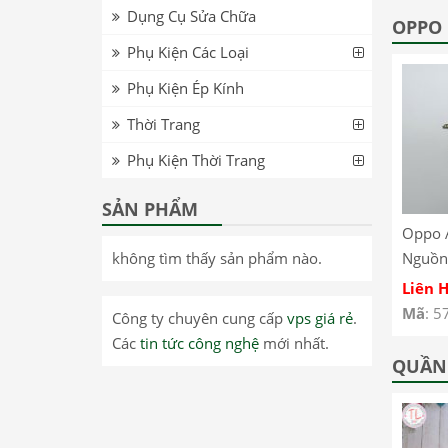
Dụng Cụ Sửa Chữa
T8705 – Lenovo Tab
inch WiFi TB-J606F –
OPPO
M8 FHD T8705 LCD
Lenovo Pad 11 inch
Phụ Kiện Các Loại
Screen
WiFi TB-J606F LCD
Phụ Kiện Ép Kính
Screen
Thời Trang
Phụ Kiện Thời Trang
SẢN PHẨM
0 –
Realme GT Neo 3 –
Oppo Reno 13 Pro –
Oppo 
không tìm thấy sản phẩm nào.
Dây Nút Nguồn On
Kính ép màn hình có
Nguồn
Off Oppo Realme GT
keo OCA Oppo Reno
A93 4
Liên Hệ
Liên Hệ
Liên 
Neo 3
13 Pro
CPH2
Mã
: 57485
Mã
: 57461
Mã
: 5
Công ty chuyên cung cấp
vps giá rẻ
.
Các
tin tức công nghệ
mới nhất.
QUẦN 