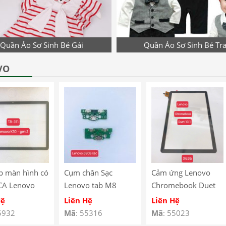
Quần Áo Sơ Sinh Bé Gái
Quần Áo Sơ Sinh Bé Tra
VO
p màn hình có
Cụm chân Sạc
Cảm ứng Lenovo
CA Lenovo
Lenovo tab M8
Chromebook Duet
10 Gen 2
8505
10.1″ X636
Hệ
Liên Hệ
Liên Hệ
 – TB-311
5932
Mã
: 55316
Mã
: 55023