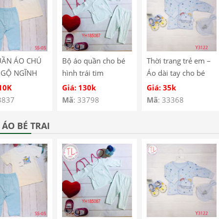
UẦN ÁO CHÚ
Bộ áo quần cho bé
Thời trang trẻ em –
NGỘ NGĨNH
hình trái tim
Áo dài tay cho bé
É SS-05
YH185067
hình cún con – Quần
110K
Giá: 130k
Giá: 35k
áo bé trai – Bộ bé
3837
Mã
: 33798
Mã
: 33368
trai – Quần áo bé gái
– Bộ bé gái Mã
ÁO BÉ TRAI
Y3122