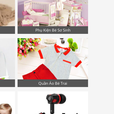
Phụ Kiện Bé Sơ Sinh
Quần Áo Bé Trai