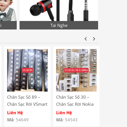
i
Tai Nghe
Chân Sạc Số 89 –
Chân Sạc Số 30 –
Chân Sạc S
Chân Sạc Rời VSmart
Chân Sạc Rời Nokia
Chân Sạc R
BEE 3 / Lenovo
N23 / Xiaomi Mi
Redmi Note
Liên Hệ
Liên Hệ
Liên Hệ
A590
Max / Lenovo A708
V880 / Le
Mã
: 54649
Mã
: 54543
Mã
: 54529
/ Redmi 5 