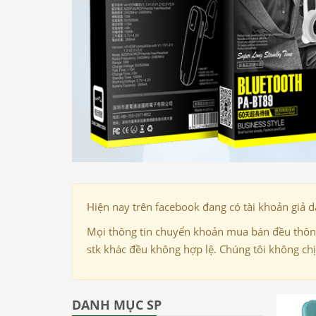
Hiện nay trên facebook đang có tài khoản giả 
Mọi thông tin chuyển khoản mua bán đều thông
stk khác đều không hợp lệ. Chúng tôi không ch
DANH MỤC SP