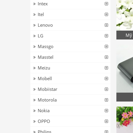
Intex
Itel
Lenovo
Mỹ 
LG
Massgo
Masstel
Meizu
Mobell
Mobiistar
Motorola
Nokia
OPPO
Philips