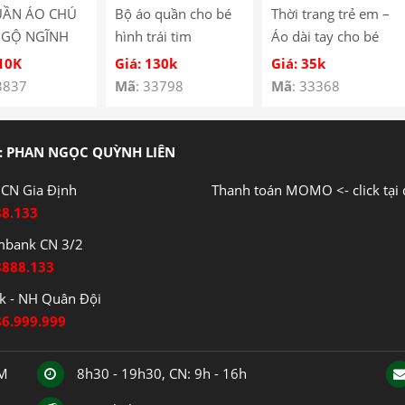
UẦN ÁO CHÚ
Bộ áo quần cho bé
Thời trang trẻ em –
NGỘ NGĨNH
hình trái tim
Áo dài tay cho bé
É SS-05
YH185067
hình cún con – Quần
110K
Giá: 130k
Giá: 35k
áo bé trai – Bộ bé
3837
Mã
: 33798
Mã
: 33368
trai – Quần áo bé gái
– Bộ bé gái Mã
Y3122
: PHAN NGỌC QUỲNH LIÊN
CN Gia Định
Thanh toán MOMO <- click tại 
88.133
mbank CN 3/2
8888.133
 - NH Quân Đội
86.999.999
CM
8h30 - 19h30, CN: 9h - 16h