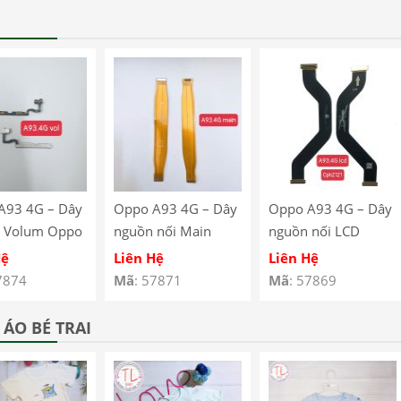
A93 4G – Dây
Oppo A93 4G – Dây
Oppo A93 4G – Dây
 Volum Oppo
nguồn nối Main
nguồn nối LCD
G CPH2121
Oppo A93 4G
Oppo A93 4G
Hệ
Liên Hệ
Liên Hệ
123
CPH2121 CPH2123
CPH2121 CPH2123
7874
Mã
: 57871
Mã
: 57869
ÁO BÉ TRAI