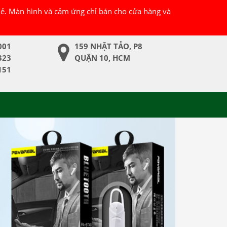
 lẻ. Màn hình và cảm ứng chỉ bán cho cửa hàng và
001
159 NHẬT TẢO, P8
323
QUẬN 10, HCM
151