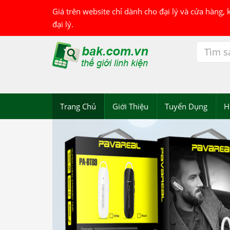
Giá trên website chỉ dành cho đại lý và cửa hàng,
đại lý.
Trang Chủ
Giới Thiệu
Tuyển Dụng
H