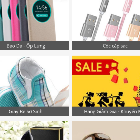
Bao Da - Ốp Lưng
Cóc cáp sạc
Giày Bé Sơ Sinh
Hàng Giảm Giá - Khuyến 