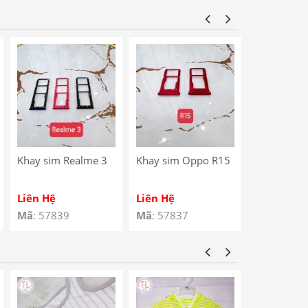
Star / Noki
Charging P
Khay sim Realme 3
Khay sim Oppo R15
Khay sim 
4G
Liên Hệ
Liên Hệ
Liên Hệ
Mã
: 57839
Mã
: 57837
Mã
: 57810