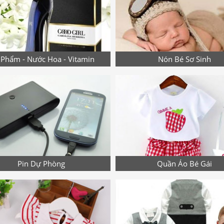
Phẩm - Nước Hoa - Vitamin
Nón Bé Sơ Sinh
Pin Dự Phòng
Quần Áo Bé Gái