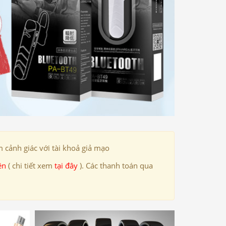
 cảnh giác với tài khoả giả mạo
ên
( chi tiết xem
tại đây
). Các thanh toán qua