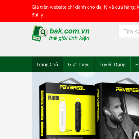
Giá trên website chỉ dành cho đại lý và cửa hàng,
đại lý.
Trang Chủ
Giới Thiệu
Tuyển Dụng
H