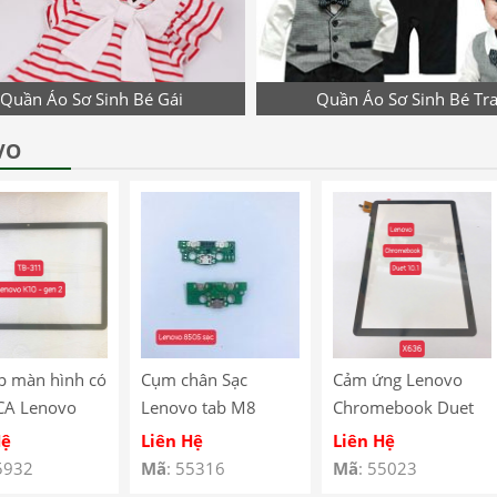
Quần Áo Sơ Sinh Bé Gái
Quần Áo Sơ Sinh Bé Tra
VO
p màn hình có
Cụm chân Sạc
Cảm ứng Lenovo
CA Lenovo
Lenovo tab M8
Chromebook Duet
10 Gen 2
8505
10.1″ X636
Hệ
Liên Hệ
Liên Hệ
 – TB-311
5932
Mã
: 55316
Mã
: 55023