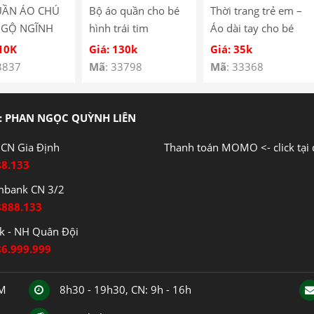
UẦN ÁO CHÚ
Bộ áo quần cho bé
Thời trang trẻ em –
NGỘ NGĨNH
hình trái tim
Áo dài tay cho bé
É SS-05
YH185067
hình cún con – Quần
110K
Giá: 130k
Giá: 35k
áo bé trai – Bộ bé
3837
Mã
: 33798
Mã
: 33368
trai – Quần áo bé gái
– Bộ bé gái Mã
Y3122
: PHAN NGỌC QUỲNH LIÊN
CN Gia Định
Thanh toán MOMO <- click tại 
88.133
mbank CN 3/2
8888.133
 - NH Quân Đội
86.999.999
CM
8h30 - 19h30, CN: 9h - 16h