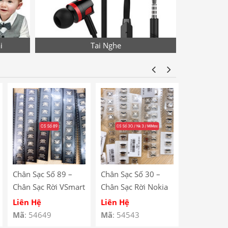
i
Tai Nghe
Chân Sạc Số 89 –
Chân Sạc Số 30 –
Chân Sạc S
Chân Sạc Rời VSmart
Chân Sạc Rời Nokia
Chân Sạc R
BEE 3 / Lenovo
N23 / Xiaomi Mi
Redmi Note
Liên Hệ
Liên Hệ
Liên Hệ
A590
Max / Lenovo A708
V880 / Le
Mã
: 54649
Mã
: 54543
Mã
: 54529
/ Redmi 5 