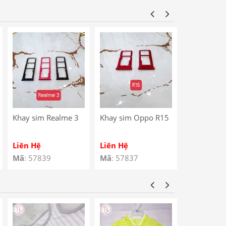
Star / Noki
Charging P
Khay sim Realme 3
Khay sim Oppo R15
Khay sim 
4G
Liên Hệ
Liên Hệ
Liên Hệ
Mã
: 57839
Mã
: 57837
Mã
: 57810