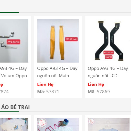
A93 4G – Dây
Oppo A93 4G – Dây
Oppo A93 4G – Dây
 Volum Oppo
nguồn nối Main
nguồn nối LCD
G CPH2121
Oppo A93 4G
Oppo A93 4G
Hệ
Liên Hệ
Liên Hệ
123
CPH2121 CPH2123
CPH2121 CPH2123
7874
Mã
: 57871
Mã
: 57869
ÁO BÉ TRAI