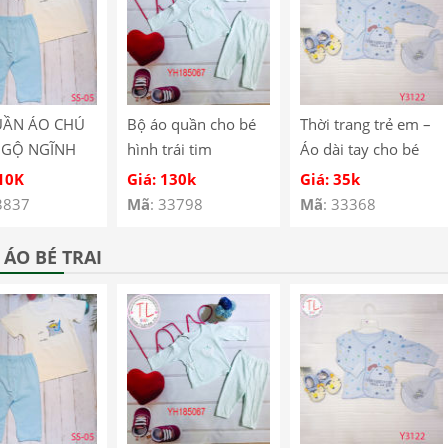
UẦN ÁO CHÚ
Bộ áo quần cho bé
Thời trang trẻ em –
NGỘ NGĨNH
hình trái tim
Áo dài tay cho bé
É SS-05
YH185067
hình cún con – Quần
110K
Giá: 130k
Giá: 35k
áo bé trai – Bộ bé
3837
Mã
: 33798
Mã
: 33368
trai – Quần áo bé gái
– Bộ bé gái Mã
ÁO BÉ TRAI
Y3122