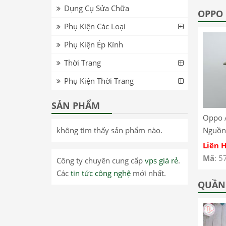
Dụng Cụ Sửa Chữa
T8705 – Lenovo Tab
inch WiFi TB-J606F –
OPPO
M8 FHD T8705 LCD
Lenovo Pad 11 inch
Phụ Kiện Các Loại
Screen
WiFi TB-J606F LCD
Phụ Kiện Ép Kính
Screen
Thời Trang
Phụ Kiện Thời Trang
SẢN PHẨM
0 –
Realme GT Neo 3 –
Oppo Reno 13 Pro –
Oppo 
không tìm thấy sản phẩm nào.
Dây Nút Nguồn On
Kính ép màn hình có
Nguồn
Off Oppo Realme GT
keo OCA Oppo Reno
A93 4
Liên Hệ
Liên Hệ
Liên 
Neo 3
13 Pro
CPH2
Mã
: 57485
Mã
: 57461
Mã
: 5
Công ty chuyên cung cấp
vps giá rẻ
.
Các
tin tức công nghệ
mới nhất.
QUẦN 