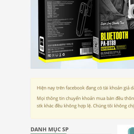
Hiện nay trên facebook đang có tài khoản giả 
Mọi thông tin chuyển khoản mua bán đều thông
stk khác đều không hợp lệ. Chúng tôi không ch
DANH MỤC SP