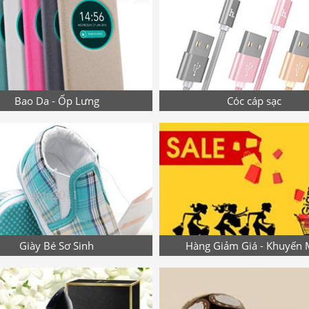
Bao Da - Ốp Lưng
Cóc cáp sạc
Giày Bé Sơ Sinh
Hàng Giảm Giá - Khuyến 