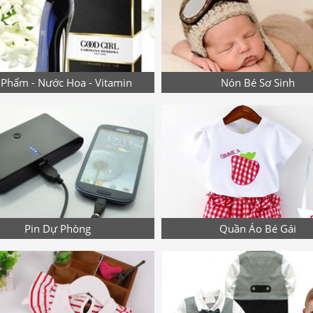
Phẩm - Nước Hoa - Vitamin
Nón Bé Sơ Sinh
Pin Dự Phòng
Quần Áo Bé Gái