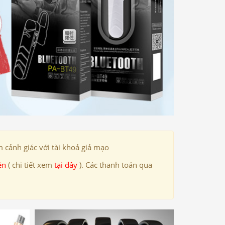
 cảnh giác với tài khoả giả mạo
ên
( chi tiết xem
tại đây
). Các thanh toán qua