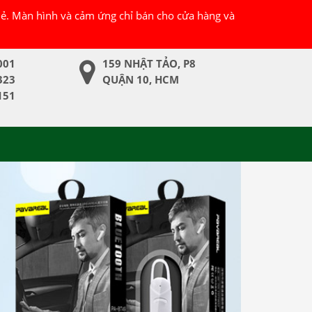
 lẻ. Màn hình và cảm ứng chỉ bán cho cửa hàng và
001
159 NHẬT TẢO, P8
323
QUẬN 10, HCM
151