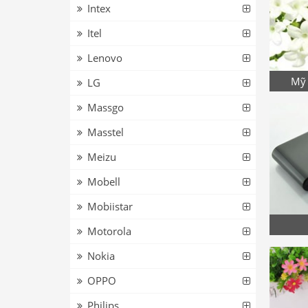
Intex
Itel
Lenovo
Mỹ 
LG
Massgo
Masstel
Meizu
Mobell
Mobiistar
Motorola
Nokia
OPPO
Philips