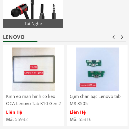
Tai Nghe
LENOVO
Kính ép màn hình có keo
Cụm chân Sạc Lenovo tab
OCA Lenovo Tab K10 Gen 2
M8 8505
(2025) – TB-311
Liên Hệ
Liên Hệ
Mã
: 55932
Mã
: 55316