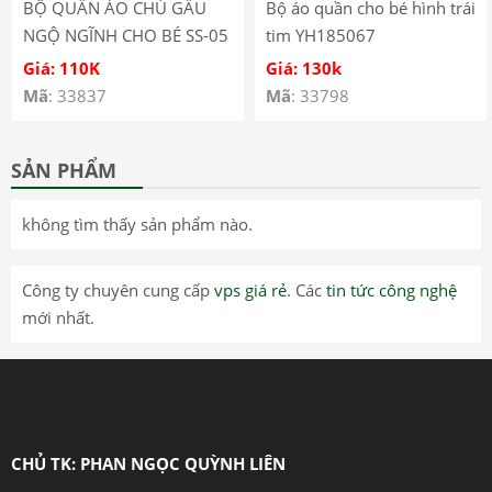
BỘ QUẦN ÁO CHÚ GẤU
Bộ áo quần cho bé hình trái
NGỘ NGĨNH CHO BÉ SS-05
tim YH185067
Giá: 110K
Giá: 130k
Mã
: 33837
Mã
: 33798
SẢN PHẨM
không tìm thấy sản phẩm nào.
Công ty chuyên cung cấp
vps giá rẻ
. Các
tin tức công nghệ
mới nhất.
CHỦ TK: PHAN NGỌC QUỲNH LIÊN