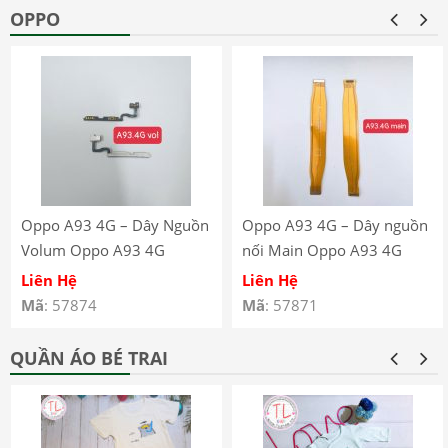
OPPO
Oppo A93 4G – Dây Nguồn
Oppo A93 4G – Dây nguồn
Volum Oppo A93 4G
nối Main Oppo A93 4G
CPH2121 CPH2123
CPH2121 CPH2123
Liên Hệ
Liên Hệ
Mã
: 57874
Mã
: 57871
QUẦN ÁO BÉ TRAI