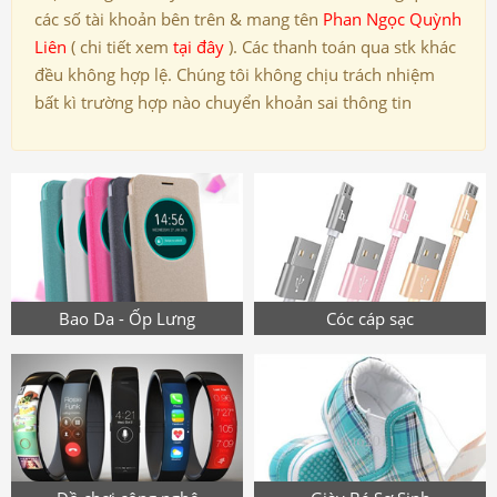
các số tài khoản bên trên & mang tên
Phan Ngọc Quỳnh
Liên
( chi tiết xem
tại đây
). Các thanh toán qua stk khác
đều không hợp lệ. Chúng tôi không chịu trách nhiệm
bất kì trường hợp nào chuyển khoản sai thông tin
Bao Da - Ốp Lưng
Cóc cáp sạc