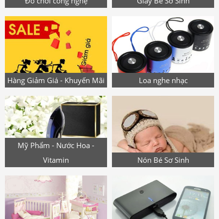
Đồ chơi công nghệ
Giày Bé Sơ Sinh
Hàng Giảm Giá - Khuyến Mãi
Loa nghe nhạc
Mỹ Phẩm - Nước Hoa -
Vitamin
Nón Bé Sơ Sinh