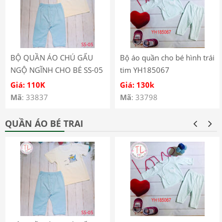
BỘ QUẦN ÁO CHÚ GẤU
Bộ áo quần cho bé hình trái
NGỘ NGĨNH CHO BÉ SS-05
tim YH185067
Giá: 110K
Giá: 130k
Mã
: 33837
Mã
: 33798
QUẦN ÁO BÉ TRAI