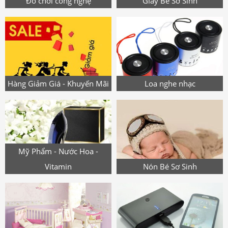
Đồ chơi công nghệ
Giày Bé Sơ Sinh
Hàng Giảm Giá - Khuyến Mãi
Loa nghe nhạc
Mỹ Phẩm - Nước Hoa -
Vitamin
Nón Bé Sơ Sinh