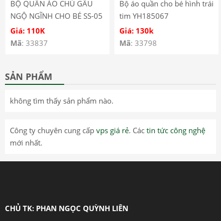
BỘ QUẦN ÁO CHÚ GẤU
Bộ áo quần cho bé hình trái
NGỘ NGĨNH CHO BÉ SS-05
tim YH185067
Giá: 110K
Giá: 130k
Mã
: 33837
Mã
: 33798
SẢN PHẨM
không tìm thấy sản phẩm nào.
Công ty chuyên cung cấp
vps giá rẻ
. Các
tin tức công nghệ
mới nhất.
CHỦ TK: PHAN NGỌC QUỲNH LIÊN