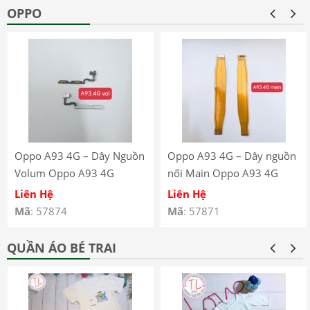
OPPO
Oppo A93 4G – Dây Nguồn
Oppo A93 4G – Dây nguồn
Volum Oppo A93 4G
nối Main Oppo A93 4G
CPH2121 CPH2123
CPH2121 CPH2123
Liên Hệ
Liên Hệ
Mã
: 57874
Mã
: 57871
QUẦN ÁO BÉ TRAI