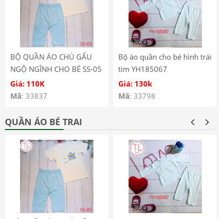
BỘ QUẦN ÁO CHÚ GẤU
Bộ áo quần cho bé hình trái
NGỘ NGĨNH CHO BÉ SS-05
tim YH185067
Giá: 110K
Giá: 130k
Mã
: 33837
Mã
: 33798
QUẦN ÁO BÉ TRAI