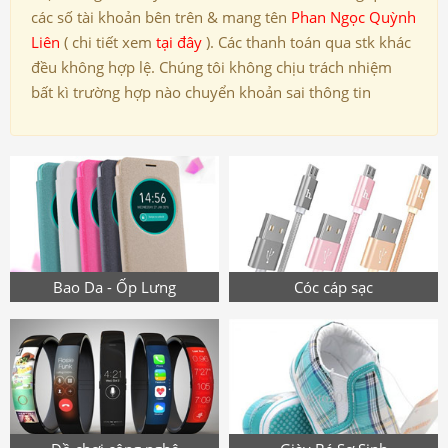
các số tài khoản bên trên & mang tên
Phan Ngọc Quỳnh
Liên
( chi tiết xem
tại đây
). Các thanh toán qua stk khác
đều không hợp lệ. Chúng tôi không chịu trách nhiệm
bất kì trường hợp nào chuyển khoản sai thông tin
Bao Da - Ốp Lưng
Cóc cáp sạc