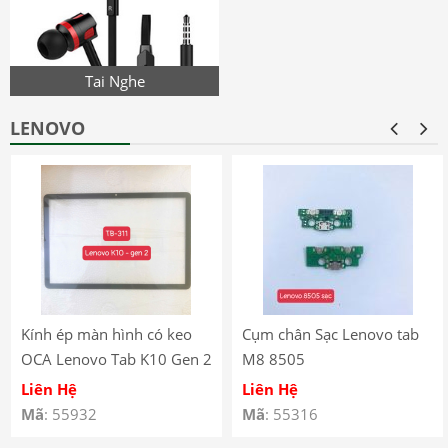
Tai Nghe
LENOVO
Kính ép màn hình có keo
Cụm chân Sạc Lenovo tab
OCA Lenovo Tab K10 Gen 2
M8 8505
(2025) – TB-311
Liên Hệ
Liên Hệ
Mã
: 55932
Mã
: 55316