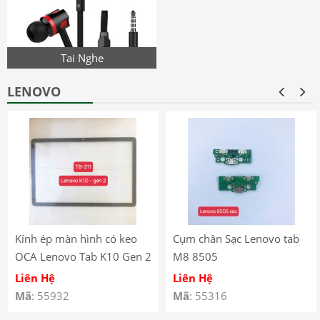
Tai Nghe
LENOVO
Kính ép màn hình có keo
Cụm chân Sạc Lenovo tab
OCA Lenovo Tab K10 Gen 2
M8 8505
(2025) – TB-311
Liên Hệ
Liên Hệ
Mã
: 55932
Mã
: 55316