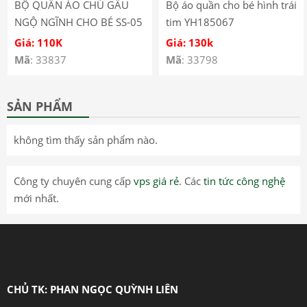
BỘ QUẦN ÁO CHÚ GẤU
Bộ áo quần cho bé hình trái
NGỘ NGĨNH CHO BÉ SS-05
tim YH185067
Giá: 110K
Giá: 130k
Mã
: 33837
Mã
: 33798
SẢN PHẨM
không tìm thấy sản phẩm nào.
Công ty chuyên cung cấp
vps giá rẻ
. Các
tin tức công nghệ
mới nhất.
CHỦ TK: PHAN NGỌC QUỲNH LIÊN