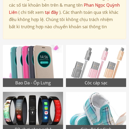
các số tài khoản bên trên & mang tên
Phan Ngọc Quỳnh
Liên
( chi tiết xem
tại đây
). Các thanh toán qua stk khác
đều không hợp lệ. Chúng tôi không chịu trách nhiệm
bất kì trường hợp nào chuyển khoản sai thông tin
Bao Da - Ốp Lưng
Cóc cáp sạc