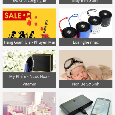
Đồ chơi công nghệ
Giày Bé Sơ Sinh
Hàng Giảm Giá - Khuyến Mãi
Loa nghe nhạc
Mỹ Phẩm - Nước Hoa -
Vitamin
Nón Bé Sơ Sinh