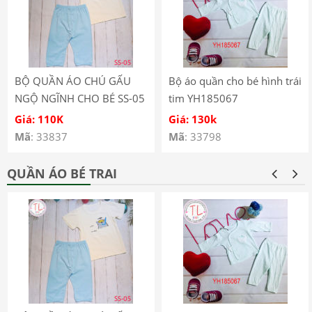
BỘ QUẦN ÁO CHÚ GẤU
Bộ áo quần cho bé hình trái
NGỘ NGĨNH CHO BÉ SS-05
tim YH185067
Giá: 110K
Giá: 130k
Mã
: 33837
Mã
: 33798
QUẦN ÁO BÉ TRAI