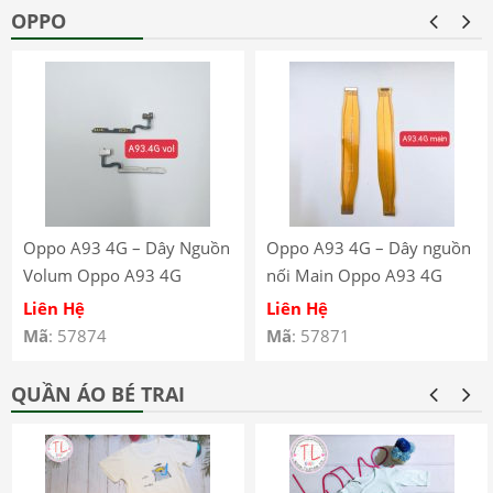
OPPO
Oppo A93 4G – Dây Nguồn
Oppo A93 4G – Dây nguồn
Volum Oppo A93 4G
nối Main Oppo A93 4G
CPH2121 CPH2123
CPH2121 CPH2123
Liên Hệ
Liên Hệ
Mã
: 57874
Mã
: 57871
QUẦN ÁO BÉ TRAI