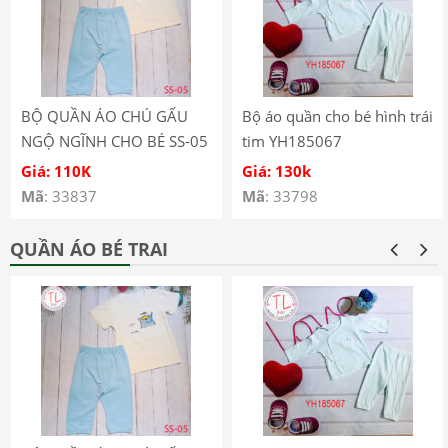
BỘ QUẦN ÁO CHÚ GẤU
Bộ áo quần cho bé hình trái
NGỘ NGĨNH CHO BÉ SS-05
tim YH185067
Giá: 110K
Giá: 130k
Mã
: 33837
Mã
: 33798
QUẦN ÁO BÉ TRAI