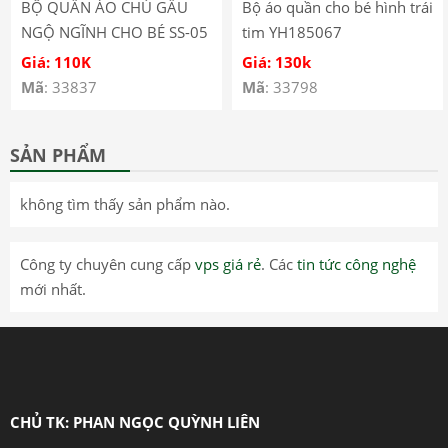
BỘ QUẦN ÁO CHÚ GẤU
Bộ áo quần cho bé hình trái
NGỘ NGĨNH CHO BÉ SS-05
tim YH185067
Giá: 110K
Giá: 130k
Mã
: 33837
Mã
: 33798
SẢN PHẨM
không tìm thấy sản phẩm nào.
Công ty chuyên cung cấp
vps giá rẻ
. Các
tin tức công nghệ
mới nhất.
CHỦ TK: PHAN NGỌC QUỲNH LIÊN