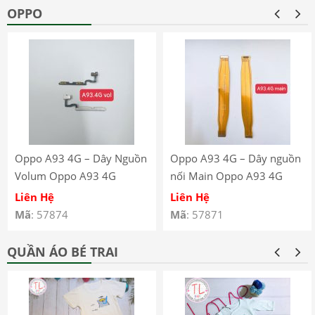
OPPO
Oppo A93 4G – Dây Nguồn
Oppo A93 4G – Dây nguồn
Volum Oppo A93 4G
nối Main Oppo A93 4G
CPH2121 CPH2123
CPH2121 CPH2123
Liên Hệ
Liên Hệ
Mã
: 57874
Mã
: 57871
QUẦN ÁO BÉ TRAI