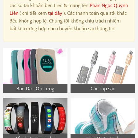
các số tài khoản bên trên & mang tên
Phan Ngọc Quỳnh
Liên
( chi tiết xem
tại đây
). Các thanh toán qua stk khác
đều không hợp lệ. Chúng tôi không chịu trách nhiệm
bất kì trường hợp nào chuyển khoản sai thông tin
Bao Da - Ốp Lưng
Cóc cáp sạc