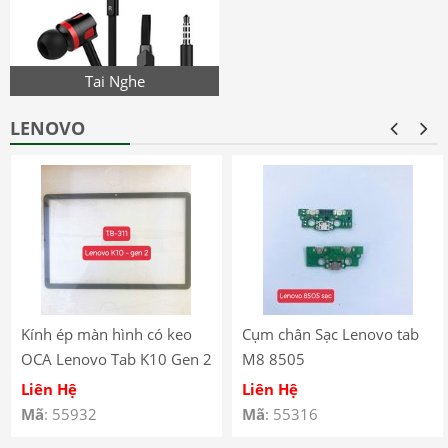
Tai Nghe
LENOVO
Kính ép màn hình có keo
Cụm chân Sạc Lenovo tab
OCA Lenovo Tab K10 Gen 2
M8 8505
(2025) – TB-311
Liên Hệ
Liên Hệ
Mã
: 55932
Mã
: 55316