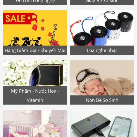
Đồ chơi công nghệ
Giày Bé Sơ Sinh
Hàng Giảm Giá - Khuyến Mãi
Loa nghe nhạc
Mỹ Phẩm - Nước Hoa -
Vitamin
Nón Bé Sơ Sinh