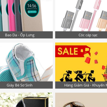
Bao Da - Ốp Lưng
Cóc cáp sạc
Giày Bé Sơ Sinh
Hàng Giảm Giá - Khuyến 