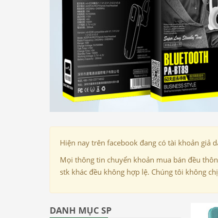
Hiện nay trên facebook đang có tài khoản giả 
Mọi thông tin chuyển khoản mua bán đều thông
stk khác đều không hợp lệ. Chúng tôi không ch
DANH MỤC SP