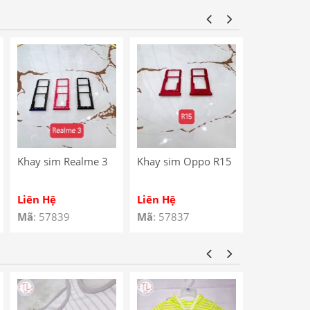
Star / Noki
Charging P
Khay sim Realme 3
Khay sim Oppo R15
Khay sim 
4G
Liên Hệ
Liên Hệ
Liên Hệ
Mã
: 57839
Mã
: 57837
Mã
: 57810