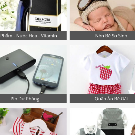
Phẩm - Nước Hoa - Vitamin
Nón Bé Sơ Sinh
Pin Dự Phòng
Quần Áo Bé Gái