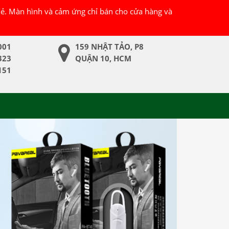
 lẻ. Màn hình và cảm ứng chỉ bán cho cửa hàng và
001
159 NHẬT TẢO, P8
323
QUẬN 10, HCM
151