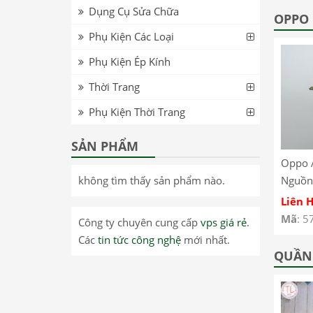
Dụng Cụ Sửa Chữa
T8705 – Lenovo Tab
inch WiFi TB-J606F –
OPPO
M8 FHD T8705 LCD
Lenovo Pad 11 inch
Phụ Kiện Các Loại
Screen
WiFi TB-J606F LCD
Phụ Kiện Ép Kính
Screen
Thời Trang
Phụ Kiện Thời Trang
SẢN PHẨM
0 –
Realme GT Neo 3 –
Oppo Reno 13 Pro –
Oppo 
không tìm thấy sản phẩm nào.
Dây Nút Nguồn On
Kính ép màn hình có
Nguồn
Off Oppo Realme GT
keo OCA Oppo Reno
A93 4
Liên Hệ
Liên Hệ
Liên 
Neo 3
13 Pro
CPH2
Mã
: 57485
Mã
: 57461
Mã
: 5
Công ty chuyên cung cấp
vps giá rẻ
.
Các
tin tức công nghệ
mới nhất.
QUẦN 