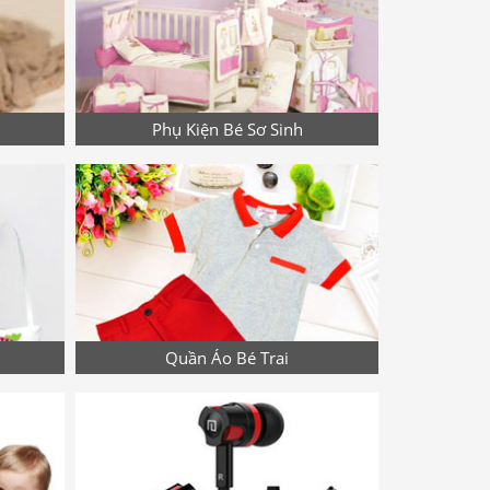
Phụ Kiện Bé Sơ Sinh
Quần Áo Bé Trai