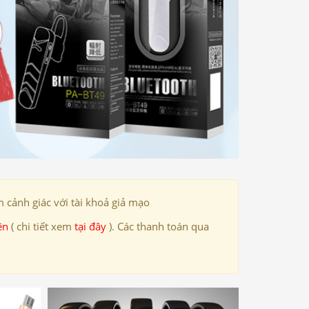
 cảnh giác với tài khoả giả mạo
ên
( chi tiết xem
tại đây
). Các thanh toán qua