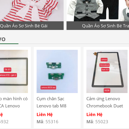
Quần Áo Sơ Sinh Bé Gái
Quần Áo Sơ Sinh Bé Tra
VO
p màn hình có
Cụm chân Sạc
Cảm ứng Lenovo
CA Lenovo
Lenovo tab M8
Chromebook Duet
10 Gen 2
8505
10.1″ X636
Hệ
Liên Hệ
Liên Hệ
 – TB-311
5932
Mã
: 55316
Mã
: 55023