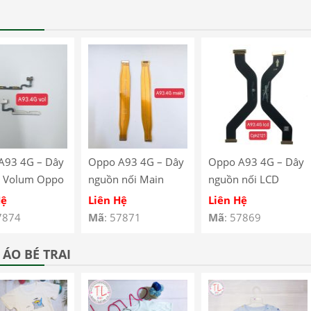
A93 4G – Dây
Oppo A93 4G – Dây
Oppo A93 4G – Dây
 Volum Oppo
nguồn nối Main
nguồn nối LCD
G CPH2121
Oppo A93 4G
Oppo A93 4G
Hệ
Liên Hệ
Liên Hệ
123
CPH2121 CPH2123
CPH2121 CPH2123
7874
Mã
: 57871
Mã
: 57869
ÁO BÉ TRAI