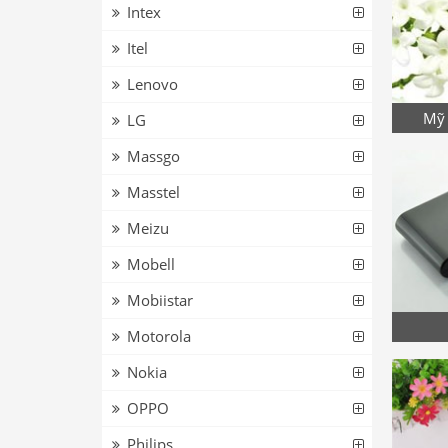
Intex
Itel
Lenovo
Mỹ 
LG
Massgo
Masstel
Meizu
Mobell
Mobiistar
Motorola
Nokia
OPPO
Philips