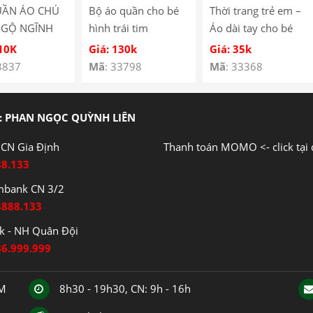
UẦN ÁO CHÚ
Bộ áo quần cho bé
Thời trang trẻ em –
NGỘ NGĨNH
hình trái tim
Áo dài tay cho bé
É SS-05
YH185067
hình cún con – Quần
110K
Giá: 130k
Giá: 35k
áo bé trai – Bộ bé
3837
Mã
: 33798
Mã
: 33368
trai – Quần áo bé gái
– Bộ bé gái Mã
Y3122
: PHAN NGỌC QUỲNH LIÊN
CN Gia Định
Thanh toán MOMO <- click tại 
88.133
mbank CN 3/2
8888.133
 - NH Quân Đội
86.999.999
CM
8h30 - 19h30, CN: 9h - 16h