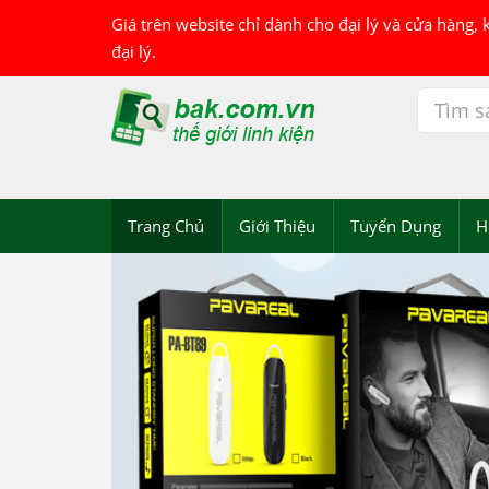
Giá trên website chỉ dành cho đại lý và cửa hàng,
đại lý.
Trang Chủ
Giới Thiệu
Tuyển Dụng
H