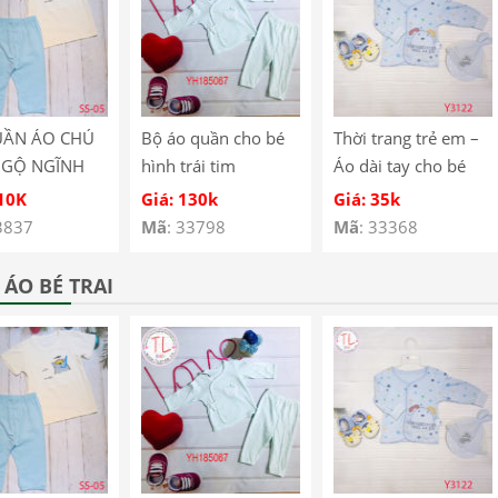
UẦN ÁO CHÚ
Bộ áo quần cho bé
Thời trang trẻ em –
NGỘ NGĨNH
hình trái tim
Áo dài tay cho bé
É SS-05
YH185067
hình cún con – Quần
110K
Giá: 130k
Giá: 35k
áo bé trai – Bộ bé
3837
Mã
: 33798
Mã
: 33368
trai – Quần áo bé gái
– Bộ bé gái Mã
ÁO BÉ TRAI
Y3122