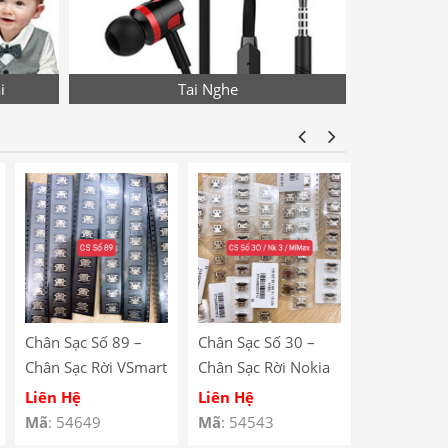
i
Tai Nghe
Chân Sạc Số 89 –
Chân Sạc Số 30 –
Chân Sạc S
Chân Sạc Rời VSmart
Chân Sạc Rời Nokia
Chân Sạc R
BEE 3 / Lenovo
N23 / Xiaomi Mi
Redmi Note
Liên Hệ
Liên Hệ
Liên Hệ
A590
Max / Lenovo A708
V880 / Le
Mã
: 54649
Mã
: 54543
Mã
: 54529
/ Redmi 5 