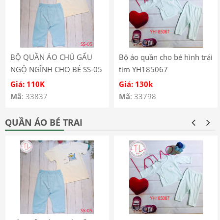
BỘ QUẦN ÁO CHÚ GẤU
Bộ áo quần cho bé hình trái
NGỘ NGĨNH CHO BÉ SS-05
tim YH185067
Giá: 110K
Giá: 130k
Mã
: 33837
Mã
: 33798
QUẦN ÁO BÉ TRAI