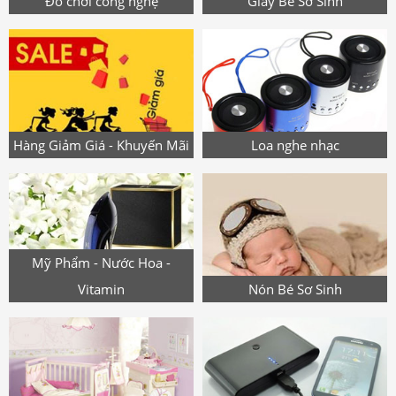
Đồ chơi công nghệ
Giày Bé Sơ Sinh
Hàng Giảm Giá - Khuyến Mãi
Loa nghe nhạc
Mỹ Phẩm - Nước Hoa -
Vitamin
Nón Bé Sơ Sinh