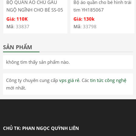
BỘ QUẦN ÁO CHÚ GẤU
Bộ áo quần cho bé hình trái
NGỘ NGĨNH CHO BÉ SS-05
tim YH185067
Giá: 110K
Giá: 130k
Mã
: 33837
Mã
: 33798
SẢN PHẨM
không tìm thấy sản phẩm nào.
Công ty chuyên cung cấp
vps giá rẻ
. Các
tin tức công nghệ
mới nhất.
CHỦ TK: PHAN NGỌC QUỲNH LIÊN