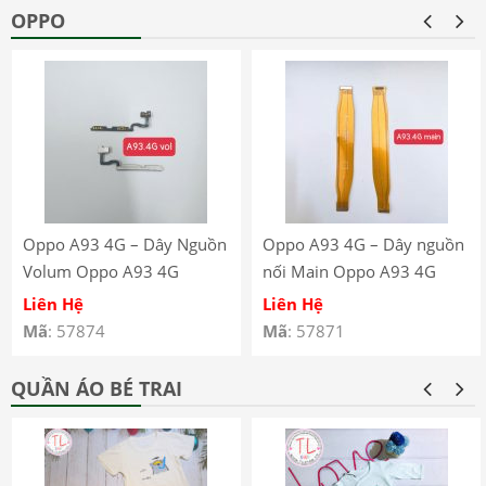
OPPO
Oppo A93 4G – Dây Nguồn
Oppo A93 4G – Dây nguồn
Volum Oppo A93 4G
nối Main Oppo A93 4G
CPH2121 CPH2123
CPH2121 CPH2123
Liên Hệ
Liên Hệ
Mã
: 57874
Mã
: 57871
QUẦN ÁO BÉ TRAI