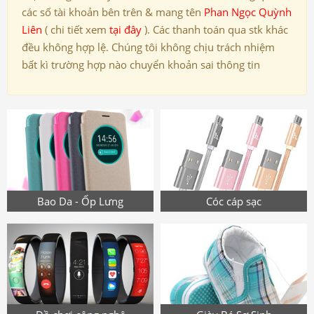
các số tài khoản bên trên & mang tên
Phan Ngọc Quỳnh
Liên
( chi tiết xem
tại đây
). Các thanh toán qua stk khác
đều không hợp lệ. Chúng tôi không chịu trách nhiệm
bất kì trường hợp nào chuyển khoản sai thông tin
Bao Da - Ốp Lưng
Cóc cáp sạc