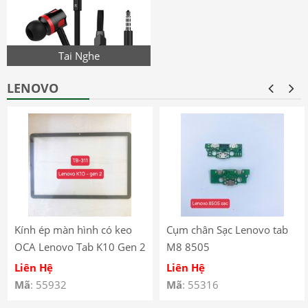
Tai Nghe
LENOVO
Kính ép màn hình có keo
Cụm chân Sạc Lenovo tab
OCA Lenovo Tab K10 Gen 2
M8 8505
(2025) – TB-311
Liên Hệ
Liên Hệ
Mã
: 55932
Mã
: 55316