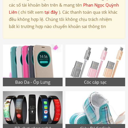
các số tài khoản bên trên & mang tên
Phan Ngọc Quỳnh
Liên
( chi tiết xem
tại đây
). Các thanh toán qua stk khác
đều không hợp lệ. Chúng tôi không chịu trách nhiệm
bất kì trường hợp nào chuyển khoản sai thông tin
Bao Da - Ốp Lưng
Cóc cáp sạc