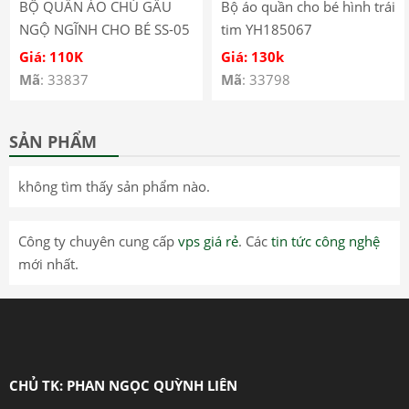
BỘ QUẦN ÁO CHÚ GẤU
Bộ áo quần cho bé hình trái
NGỘ NGĨNH CHO BÉ SS-05
tim YH185067
Giá: 110K
Giá: 130k
Mã
: 33837
Mã
: 33798
SẢN PHẨM
không tìm thấy sản phẩm nào.
Công ty chuyên cung cấp
vps giá rẻ
. Các
tin tức công nghệ
mới nhất.
CHỦ TK: PHAN NGỌC QUỲNH LIÊN