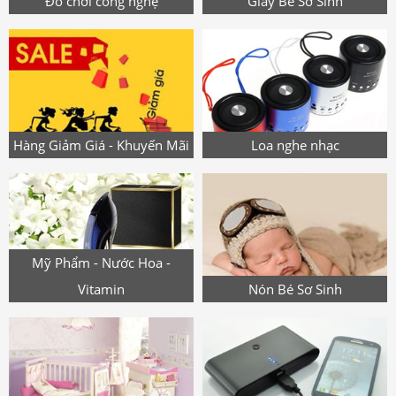
Đồ chơi công nghệ
Giày Bé Sơ Sinh
Hàng Giảm Giá - Khuyến Mãi
Loa nghe nhạc
Mỹ Phẩm - Nước Hoa -
Vitamin
Nón Bé Sơ Sinh