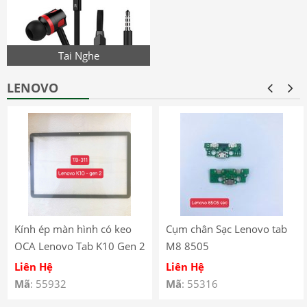
Tai Nghe
LENOVO
Kính ép màn hình có keo
Cụm chân Sạc Lenovo tab
OCA Lenovo Tab K10 Gen 2
M8 8505
(2025) – TB-311
Liên Hệ
Liên Hệ
Mã
: 55932
Mã
: 55316