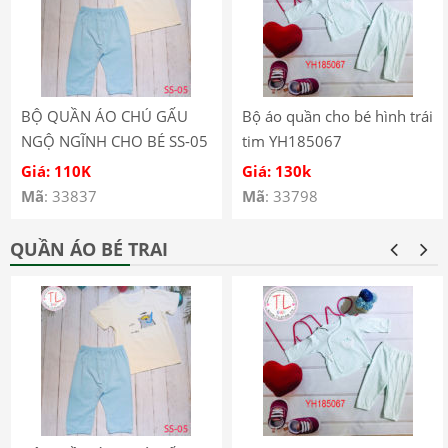
BỘ QUẦN ÁO CHÚ GẤU
Bộ áo quần cho bé hình trái
NGỘ NGĨNH CHO BÉ SS-05
tim YH185067
Giá: 110K
Giá: 130k
Mã
: 33837
Mã
: 33798
QUẦN ÁO BÉ TRAI