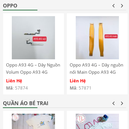
OPPO
Oppo A93 4G – Dây Nguồn
Oppo A93 4G – Dây nguồn
Volum Oppo A93 4G
nối Main Oppo A93 4G
CPH2121 CPH2123
CPH2121 CPH2123
Liên Hệ
Liên Hệ
Mã
: 57874
Mã
: 57871
QUẦN ÁO BÉ TRAI