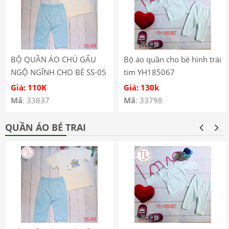
BỘ QUẦN ÁO CHÚ GẤU
Bộ áo quần cho bé hình trái
NGỘ NGĨNH CHO BÉ SS-05
tim YH185067
Giá: 110K
Giá: 130k
Mã
: 33837
Mã
: 33798
QUẦN ÁO BÉ TRAI