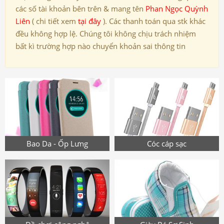
các số tài khoản bên trên & mang tên
Phan Ngọc Quỳnh
Liên
( chi tiết xem
tại đây
). Các thanh toán qua stk khác
đều không hợp lệ. Chúng tôi không chịu trách nhiệm
bất kì trường hợp nào chuyển khoản sai thông tin
Bao Da - Ốp Lưng
Cóc cáp sạc