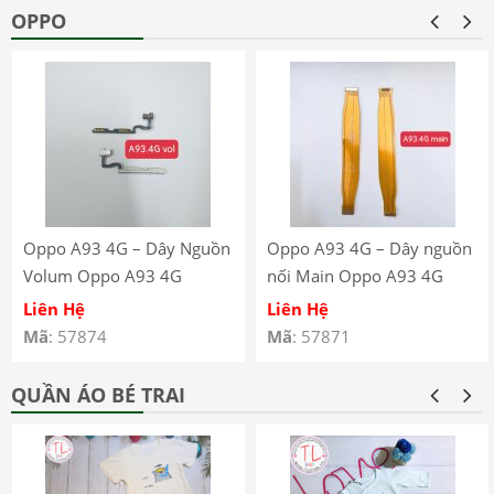
OPPO
Oppo A93 4G – Dây Nguồn
Oppo A93 4G – Dây nguồn
Volum Oppo A93 4G
nối Main Oppo A93 4G
CPH2121 CPH2123
CPH2121 CPH2123
Liên Hệ
Liên Hệ
Mã
: 57874
Mã
: 57871
QUẦN ÁO BÉ TRAI