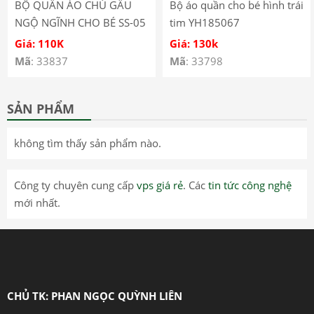
BỘ QUẦN ÁO CHÚ GẤU
Bộ áo quần cho bé hình trái
NGỘ NGĨNH CHO BÉ SS-05
tim YH185067
Giá: 110K
Giá: 130k
Mã
: 33837
Mã
: 33798
SẢN PHẨM
không tìm thấy sản phẩm nào.
Công ty chuyên cung cấp
vps giá rẻ
. Các
tin tức công nghệ
mới nhất.
CHỦ TK: PHAN NGỌC QUỲNH LIÊN