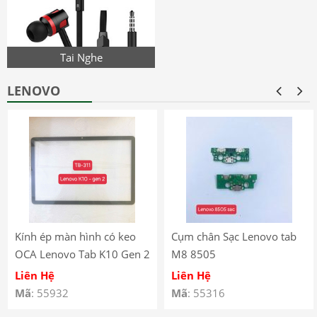
Tai Nghe
LENOVO
Kính ép màn hình có keo
Cụm chân Sạc Lenovo tab
OCA Lenovo Tab K10 Gen 2
M8 8505
(2025) – TB-311
Liên Hệ
Liên Hệ
Mã
: 55932
Mã
: 55316