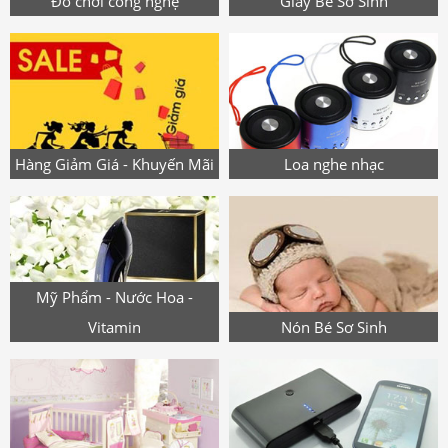
Đồ chơi công nghệ
Giày Bé Sơ Sinh
Hàng Giảm Giá - Khuyến Mãi
Loa nghe nhạc
Mỹ Phẩm - Nước Hoa -
Vitamin
Nón Bé Sơ Sinh