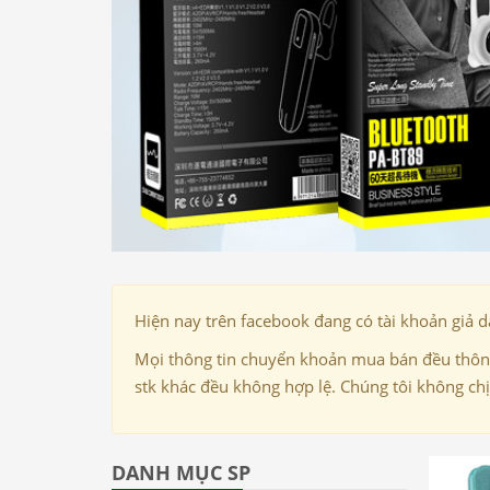
Hiện nay trên facebook đang có tài khoản giả 
Mọi thông tin chuyển khoản mua bán đều thông
stk khác đều không hợp lệ. Chúng tôi không ch
DANH MỤC SP