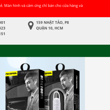
 lẻ. Màn hình và cảm ứng chỉ bán cho cửa hàng và
001
159 NHẬT TẢO, P8
323
QUẬN 10, HCM
151