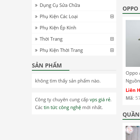
Dụng Cụ Sửa Chữa
T8705 – Lenovo Tab
inch WiFi TB-J606F –
OPPO
M8 FHD T8705 LCD
Lenovo Pad 11 inch
Phụ Kiện Các Loại
Screen
WiFi TB-J606F LCD
Phụ Kiện Ép Kính
Screen
Thời Trang
Phụ Kiện Thời Trang
SẢN PHẨM
0 –
Realme GT Neo 3 –
Oppo Reno 13 Pro –
Oppo 
không tìm thấy sản phẩm nào.
Dây Nút Nguồn On
Kính ép màn hình có
Nguồn
Off Oppo Realme GT
keo OCA Oppo Reno
A93 4
Liên Hệ
Liên Hệ
Liên 
Neo 3
13 Pro
CPH2
Mã
: 57485
Mã
: 57461
Mã
: 5
Công ty chuyên cung cấp
vps giá rẻ
.
Các
tin tức công nghệ
mới nhất.
QUẦN 