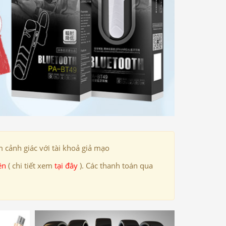
 cảnh giác với tài khoả giả mạo
ên
( chi tiết xem
tại đây
). Các thanh toán qua