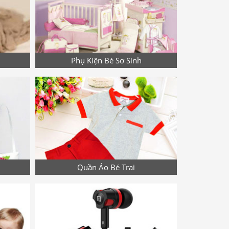
Phụ Kiện Bé Sơ Sinh
Quần Áo Bé Trai