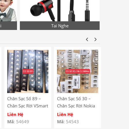
i
Tai Nghe
Chân Sạc Số 89 –
Chân Sạc Số 30 –
Chân Sạc S
Chân Sạc Rời VSmart
Chân Sạc Rời Nokia
Chân Sạc R
BEE 3 / Lenovo
N23 / Xiaomi Mi
Redmi Note
Liên Hệ
Liên Hệ
Liên Hệ
A590
Max / Lenovo A708
V880 / Le
Mã
: 54649
Mã
: 54543
Mã
: 54529
/ Redmi 5 