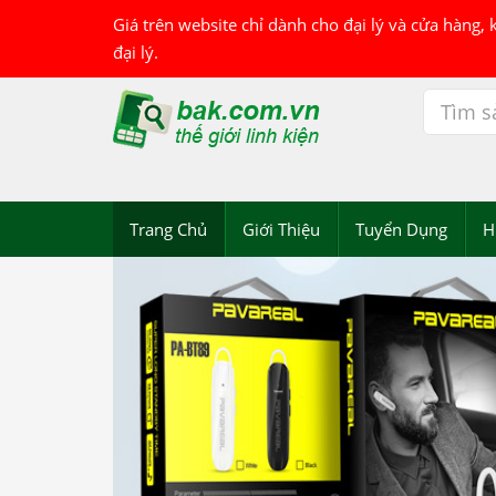
Giá trên website chỉ dành cho đại lý và cửa hàng,
đại lý.
Trang Chủ
Giới Thiệu
Tuyển Dụng
H