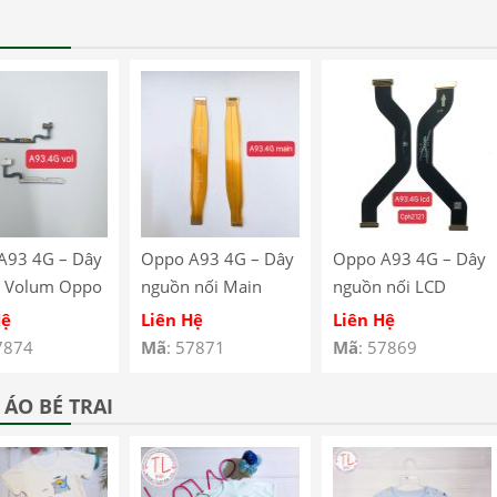
A93 4G – Dây
Oppo A93 4G – Dây
Oppo A93 4G – Dây
 Volum Oppo
nguồn nối Main
nguồn nối LCD
G CPH2121
Oppo A93 4G
Oppo A93 4G
Hệ
Liên Hệ
Liên Hệ
123
CPH2121 CPH2123
CPH2121 CPH2123
7874
Mã
: 57871
Mã
: 57869
ÁO BÉ TRAI