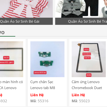
Quần Áo Sơ Sinh Bé Gái
Quần Áo Sơ Sinh Bé Tra
VO
p màn hình có
Cụm chân Sạc
Cảm ứng Lenovo
CA Lenovo
Lenovo tab M8
Chromebook Duet
10 Gen 2
8505
10.1″ X636
Hệ
Liên Hệ
Liên Hệ
 – TB-311
5932
Mã
: 55316
Mã
: 55023