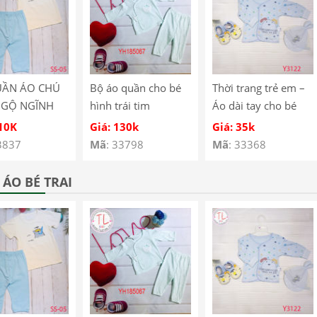
UẦN ÁO CHÚ
Bộ áo quần cho bé
Thời trang trẻ em –
NGỘ NGĨNH
hình trái tim
Áo dài tay cho bé
É SS-05
YH185067
hình cún con – Quần
110K
Giá: 130k
Giá: 35k
áo bé trai – Bộ bé
3837
Mã
: 33798
Mã
: 33368
trai – Quần áo bé gái
– Bộ bé gái Mã
ÁO BÉ TRAI
Y3122