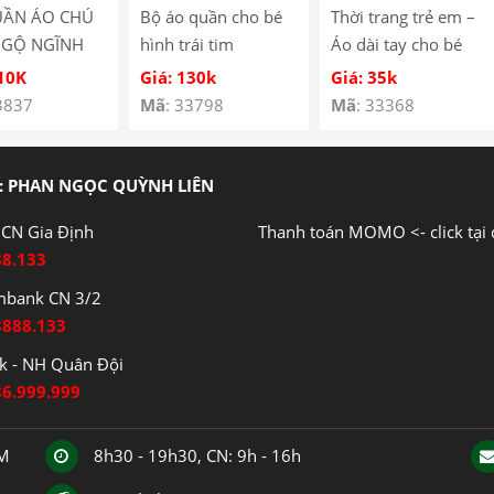
UẦN ÁO CHÚ
Bộ áo quần cho bé
Thời trang trẻ em –
NGỘ NGĨNH
hình trái tim
Áo dài tay cho bé
É SS-05
YH185067
hình cún con – Quần
110K
Giá: 130k
Giá: 35k
áo bé trai – Bộ bé
3837
Mã
: 33798
Mã
: 33368
trai – Quần áo bé gái
– Bộ bé gái Mã
Y3122
: PHAN NGỌC QUỲNH LIÊN
CN Gia Định
Thanh toán MOMO <- click tại 
88.133
mbank CN 3/2
8888.133
 - NH Quân Đội
86.999.999
CM
8h30 - 19h30, CN: 9h - 16h