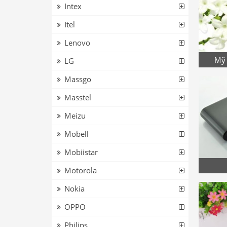
Intex
Itel
Lenovo
Mỹ 
LG
Massgo
Masstel
Meizu
Mobell
Mobiistar
Motorola
Nokia
OPPO
Philips