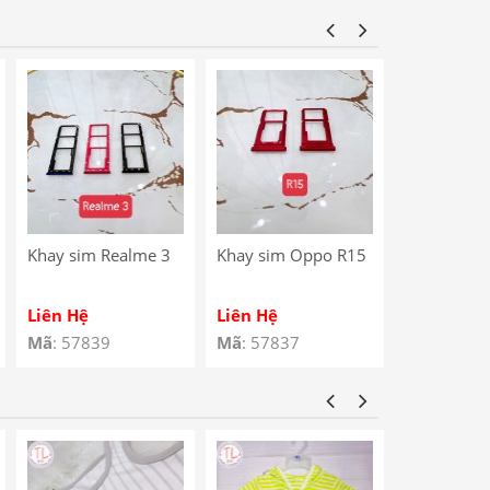
Star / Noki
Charging P
Khay sim Realme 3
Khay sim Oppo R15
Khay sim 
4G
Liên Hệ
Liên Hệ
Liên Hệ
Mã
: 57839
Mã
: 57837
Mã
: 57810