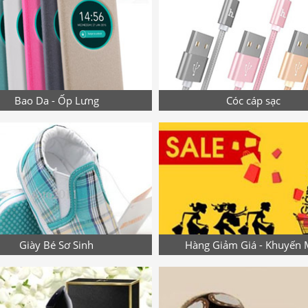
Bao Da - Ốp Lưng
Cóc cáp sạc
Giày Bé Sơ Sinh
Hàng Giảm Giá - Khuyến 