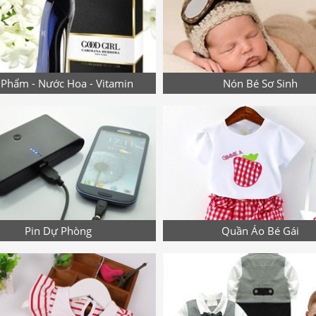
Phẩm - Nước Hoa - Vitamin
Nón Bé Sơ Sinh
Pin Dự Phòng
Quần Áo Bé Gái