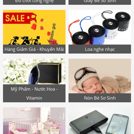
Đồ chơi công nghệ
Giày Bé Sơ Sinh
Hàng Giảm Giá - Khuyến Mãi
Loa nghe nhạc
Mỹ Phẩm - Nước Hoa -
Vitamin
Nón Bé Sơ Sinh