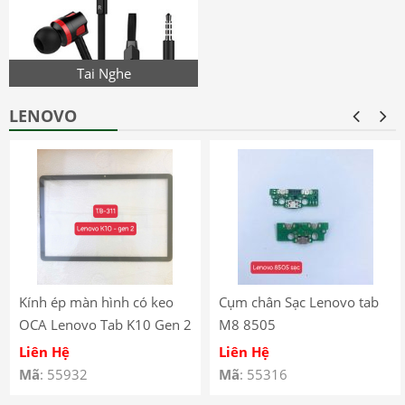
Tai Nghe
LENOVO
Kính ép màn hình có keo
Cụm chân Sạc Lenovo tab
OCA Lenovo Tab K10 Gen 2
M8 8505
(2025) – TB-311
Liên Hệ
Liên Hệ
Mã
: 55932
Mã
: 55316