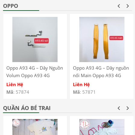
OPPO
Oppo A93 4G – Dây Nguồn
Oppo A93 4G – Dây nguồn
Volum Oppo A93 4G
nối Main Oppo A93 4G
CPH2121 CPH2123
CPH2121 CPH2123
Liên Hệ
Liên Hệ
Mã
: 57874
Mã
: 57871
QUẦN ÁO BÉ TRAI