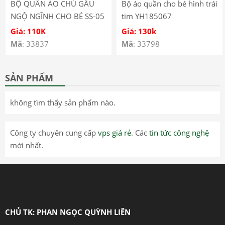
BỘ QUẦN ÁO CHÚ GẤU
Bộ áo quần cho bé hình trái
NGỘ NGĨNH CHO BÉ SS-05
tim YH185067
Giá: 110K
Giá: 130k
Mã
: 33837
Mã
: 33798
SẢN PHẨM
không tìm thấy sản phẩm nào.
Công ty chuyên cung cấp
vps giá rẻ
. Các
tin tức công nghệ
mới nhất.
CHỦ TK: PHAN NGỌC QUỲNH LIÊN