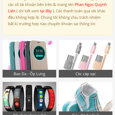
các số tài khoản bên trên & mang tên
Phan Ngọc Quỳnh
Liên
( chi tiết xem
tại đây
). Các thanh toán qua stk khác
đều không hợp lệ. Chúng tôi không chịu trách nhiệm
bất kì trường hợp nào chuyển khoản sai thông tin
Bao Da - Ốp Lưng
Cóc cáp sạc