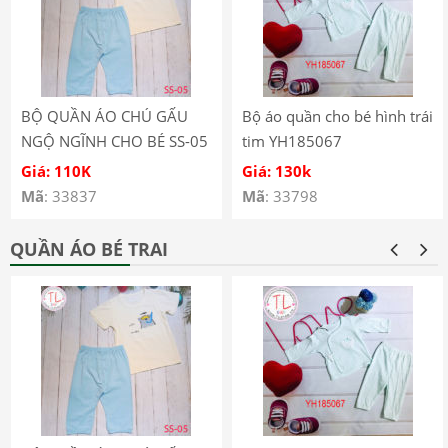
BỘ QUẦN ÁO CHÚ GẤU
Bộ áo quần cho bé hình trái
NGỘ NGĨNH CHO BÉ SS-05
tim YH185067
Giá: 110K
Giá: 130k
Mã
: 33837
Mã
: 33798
QUẦN ÁO BÉ TRAI