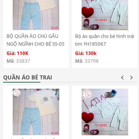
BỘ QUẦN ÁO CHÚ GẤU
Bộ áo quần cho bé hình trái
NGỘ NGĨNH CHO BÉ SS-05
tim YH185067
Giá: 110K
Giá: 130k
Mã
: 33837
Mã
: 33798
QUẦN ÁO BÉ TRAI