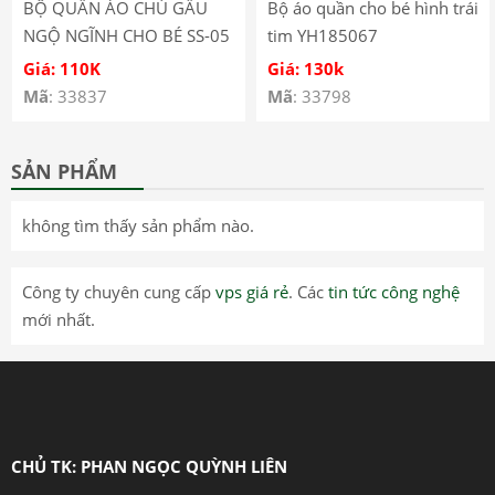
BỘ QUẦN ÁO CHÚ GẤU
Bộ áo quần cho bé hình trái
NGỘ NGĨNH CHO BÉ SS-05
tim YH185067
Giá: 110K
Giá: 130k
Mã
: 33837
Mã
: 33798
SẢN PHẨM
không tìm thấy sản phẩm nào.
Công ty chuyên cung cấp
vps giá rẻ
. Các
tin tức công nghệ
mới nhất.
CHỦ TK: PHAN NGỌC QUỲNH LIÊN