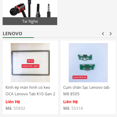
Tai Nghe
LENOVO
Kính ép màn hình có keo
Cụm chân Sạc Lenovo tab
OCA Lenovo Tab K10 Gen 2
M8 8505
(2025) – TB-311
Liên Hệ
Liên Hệ
Mã
: 55932
Mã
: 55316