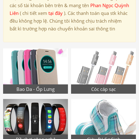
các số tài khoản bên trên & mang tên
Phan Ngọc Quỳnh
Liên
( chi tiết xem
tại đây
). Các thanh toán qua stk khác
đều không hợp lệ. Chúng tôi không chịu trách nhiệm
bất kì trường hợp nào chuyển khoản sai thông tin
Bao Da - Ốp Lưng
Cóc cáp sạc