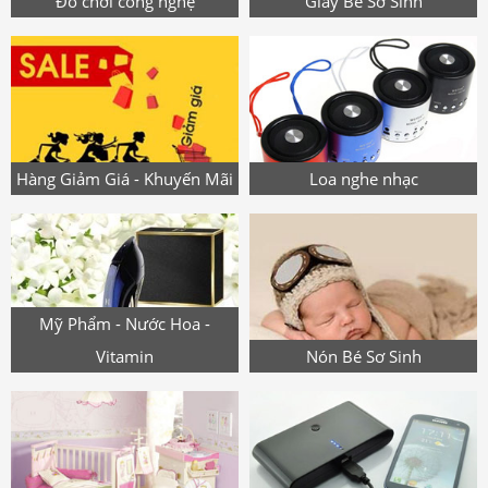
Đồ chơi công nghệ
Giày Bé Sơ Sinh
Hàng Giảm Giá - Khuyến Mãi
Loa nghe nhạc
Mỹ Phẩm - Nước Hoa -
Vitamin
Nón Bé Sơ Sinh