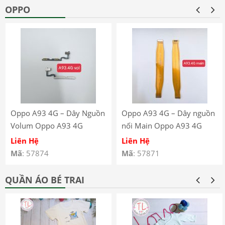
OPPO
Oppo A93 4G – Dây Nguồn
Oppo A93 4G – Dây nguồn
Volum Oppo A93 4G
nối Main Oppo A93 4G
CPH2121 CPH2123
CPH2121 CPH2123
Liên Hệ
Liên Hệ
Mã
: 57874
Mã
: 57871
QUẦN ÁO BÉ TRAI