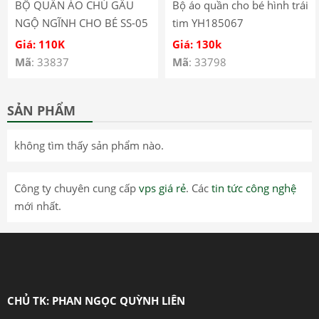
BỘ QUẦN ÁO CHÚ GẤU
Bộ áo quần cho bé hình trái
NGỘ NGĨNH CHO BÉ SS-05
tim YH185067
Giá: 110K
Giá: 130k
Mã
: 33837
Mã
: 33798
SẢN PHẨM
không tìm thấy sản phẩm nào.
Công ty chuyên cung cấp
vps giá rẻ
. Các
tin tức công nghệ
mới nhất.
CHỦ TK: PHAN NGỌC QUỲNH LIÊN