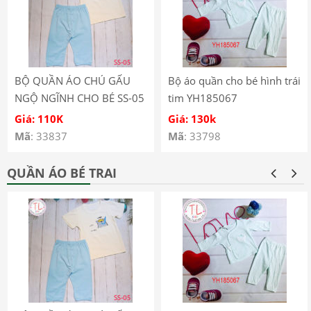
BỘ QUẦN ÁO CHÚ GẤU
Bộ áo quần cho bé hình trái
NGỘ NGĨNH CHO BÉ SS-05
tim YH185067
Giá: 110K
Giá: 130k
Mã
: 33837
Mã
: 33798
QUẦN ÁO BÉ TRAI