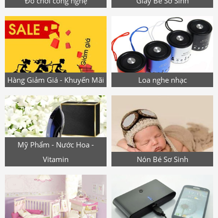
Đồ chơi công nghệ
Giày Bé Sơ Sinh
Hàng Giảm Giá - Khuyến Mãi
Loa nghe nhạc
Mỹ Phẩm - Nước Hoa -
Vitamin
Nón Bé Sơ Sinh