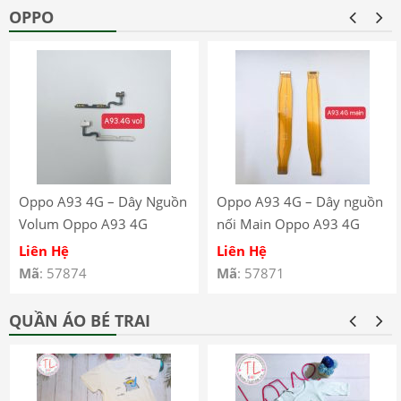
OPPO
Oppo A93 4G – Dây Nguồn
Oppo A93 4G – Dây nguồn
Volum Oppo A93 4G
nối Main Oppo A93 4G
CPH2121 CPH2123
CPH2121 CPH2123
Liên Hệ
Liên Hệ
Mã
: 57874
Mã
: 57871
QUẦN ÁO BÉ TRAI