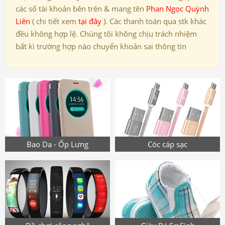
các số tài khoản bên trên & mang tên
Phan Ngọc Quỳnh
Liên
( chi tiết xem
tại đây
). Các thanh toán qua stk khác
đều không hợp lệ. Chúng tôi không chịu trách nhiệm
bất kì trường hợp nào chuyển khoản sai thông tin
Bao Da - Ốp Lưng
Cóc cáp sạc