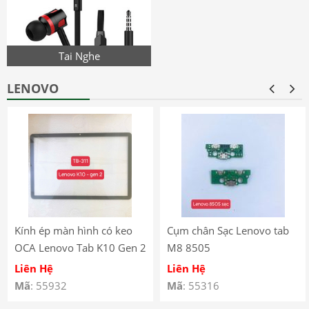
Tai Nghe
LENOVO
Kính ép màn hình có keo
Cụm chân Sạc Lenovo tab
OCA Lenovo Tab K10 Gen 2
M8 8505
(2025) – TB-311
Liên Hệ
Liên Hệ
Mã
: 55932
Mã
: 55316