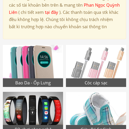
các số tài khoản bên trên & mang tên
Phan Ngọc Quỳnh
Liên
( chi tiết xem
tại đây
). Các thanh toán qua stk khác
đều không hợp lệ. Chúng tôi không chịu trách nhiệm
bất kì trường hợp nào chuyển khoản sai thông tin
Bao Da - Ốp Lưng
Cóc cáp sạc