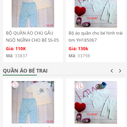
BỘ QUẦN ÁO CHÚ GẤU
Bộ áo quần cho bé hình trái
NGỘ NGĨNH CHO BÉ SS-05
tim YH185067
Giá: 110K
Giá: 130k
Mã
: 33837
Mã
: 33798
QUẦN ÁO BÉ TRAI