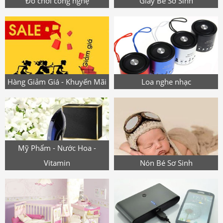
Đồ chơi công nghệ
Giày Bé Sơ Sinh
Hàng Giảm Giá - Khuyến Mãi
Loa nghe nhạc
Mỹ Phẩm - Nước Hoa -
Vitamin
Nón Bé Sơ Sinh