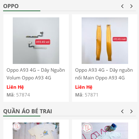
OPPO
Oppo A93 4G – Dây Nguồn
Oppo A93 4G – Dây nguồn
Volum Oppo A93 4G
nối Main Oppo A93 4G
CPH2121 CPH2123
CPH2121 CPH2123
Liên Hệ
Liên Hệ
Mã
: 57874
Mã
: 57871
QUẦN ÁO BÉ TRAI