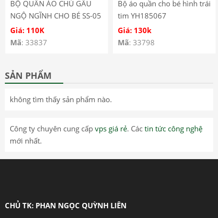
BỘ QUẦN ÁO CHÚ GẤU
Bộ áo quần cho bé hình trái
NGỘ NGĨNH CHO BÉ SS-05
tim YH185067
Giá: 110K
Giá: 130k
Mã
: 33837
Mã
: 33798
SẢN PHẨM
không tìm thấy sản phẩm nào.
Công ty chuyên cung cấp
vps giá rẻ
. Các
tin tức công nghệ
mới nhất.
CHỦ TK: PHAN NGỌC QUỲNH LIÊN