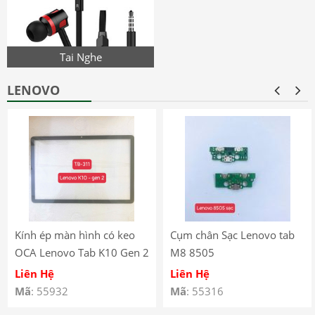
Tai Nghe
LENOVO
Kính ép màn hình có keo
Cụm chân Sạc Lenovo tab
OCA Lenovo Tab K10 Gen 2
M8 8505
(2025) – TB-311
Liên Hệ
Liên Hệ
Mã
: 55932
Mã
: 55316