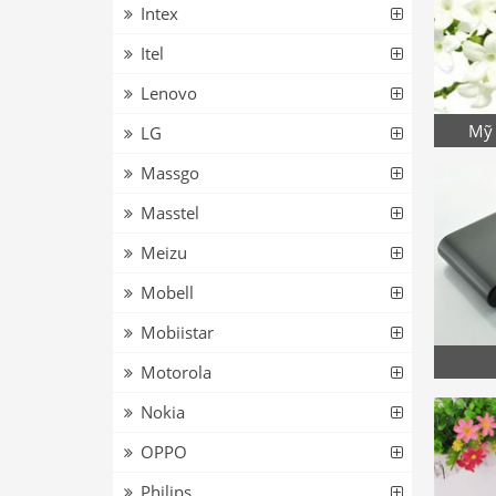
Intex
Itel
Lenovo
Mỹ 
LG
Massgo
Masstel
Meizu
Mobell
Mobiistar
Motorola
Nokia
OPPO
Philips