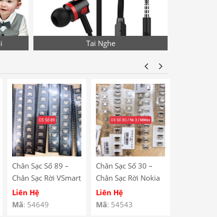
i
Tai Nghe
Chân Sạc Số 89 –
Chân Sạc Số 30 –
Chân Sạc S
Chân Sạc Rời VSmart
Chân Sạc Rời Nokia
Chân Sạc R
BEE 3 / Lenovo
N23 / Xiaomi Mi
Redmi Note
Liên Hệ
Liên Hệ
Liên Hệ
A590
Max / Lenovo A708
V880 / Le
Mã
: 54649
Mã
: 54543
Mã
: 54529
/ Redmi 5 