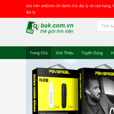
Giá trên website chỉ dành cho đại lý và cửa hàng,
đại lý.
Trang Chủ
Giới Thiệu
Tuyển Dụng
H