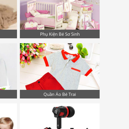
Phụ Kiện Bé Sơ Sinh
Quần Áo Bé Trai