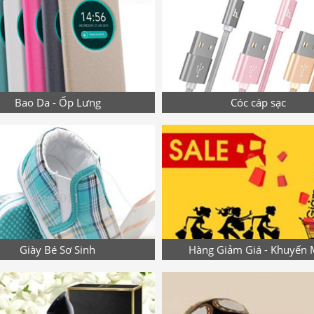
Bao Da - Ốp Lưng
Cóc cáp sạc
Giày Bé Sơ Sinh
Hàng Giảm Giá - Khuyến 