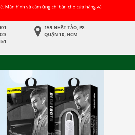
 lẻ. Màn hình và cảm ứng chỉ bán cho cửa hàng và
001
159 NHẬT TẢO, P8
323
QUẬN 10, HCM
151