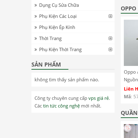
Dụng Cụ Sửa Chữa
T8705 – Lenovo Tab
inch WiFi TB-J606F –
OPPO
M8 FHD T8705 LCD
Lenovo Pad 11 inch
Phụ Kiện Các Loại
Screen
WiFi TB-J606F LCD
Phụ Kiện Ép Kính
Screen
Thời Trang
Phụ Kiện Thời Trang
SẢN PHẨM
0 –
Realme GT Neo 3 –
Oppo Reno 13 Pro –
Oppo 
không tìm thấy sản phẩm nào.
Dây Nút Nguồn On
Kính ép màn hình có
Nguồn
Off Oppo Realme GT
keo OCA Oppo Reno
A93 4
Liên Hệ
Liên Hệ
Liên 
Neo 3
13 Pro
CPH2
Mã
: 57485
Mã
: 57461
Mã
: 5
Công ty chuyên cung cấp
vps giá rẻ
.
Các
tin tức công nghệ
mới nhất.
QUẦN 