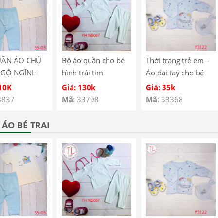
UẦN ÁO CHÚ
Bộ áo quần cho bé
Thời trang trẻ em –
NGỘ NGĨNH
hình trái tim
Áo dài tay cho bé
É SS-05
YH185067
hình cún con – Quần
110K
Giá: 130k
Giá: 35k
áo bé trai – Bộ bé
3837
Mã
: 33798
Mã
: 33368
trai – Quần áo bé gái
– Bộ bé gái Mã
ÁO BÉ TRAI
Y3122