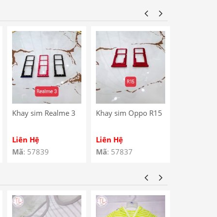
Star / Noki
Charging P
Khay sim Realme 3
Khay sim Oppo R15
Khay sim 
4G
Liên Hệ
Liên Hệ
Liên Hệ
Mã
: 57839
Mã
: 57837
Mã
: 57810