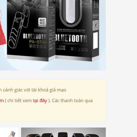
 cảnh giác với tài khoả giả mạo
ên
( chi tiết xem
tại đây
). Các thanh toán qua