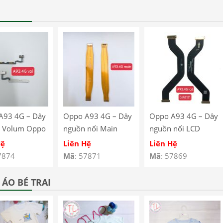
A93 4G – Dây
Oppo A93 4G – Dây
Oppo A93 4G – Dây
 Volum Oppo
nguồn nối Main
nguồn nối LCD
G CPH2121
Oppo A93 4G
Oppo A93 4G
Hệ
Liên Hệ
Liên Hệ
123
CPH2121 CPH2123
CPH2121 CPH2123
7874
Mã
: 57871
Mã
: 57869
ÁO BÉ TRAI