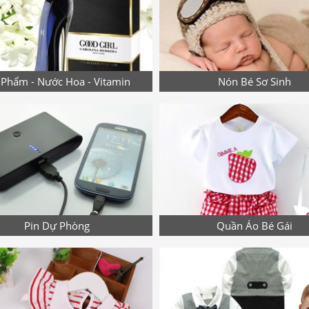
Phẩm - Nước Hoa - Vitamin
Nón Bé Sơ Sinh
Pin Dự Phòng
Quần Áo Bé Gái