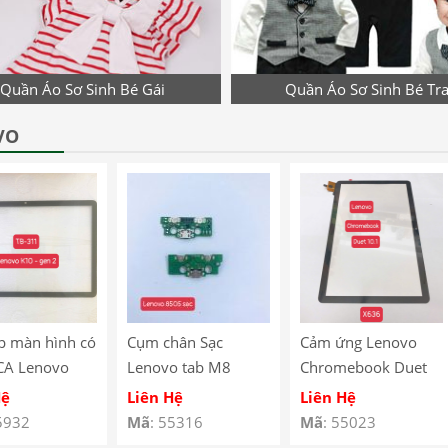
Quần Áo Sơ Sinh Bé Gái
Quần Áo Sơ Sinh Bé Tra
VO
p màn hình có
Cụm chân Sạc
Cảm ứng Lenovo
CA Lenovo
Lenovo tab M8
Chromebook Duet
10 Gen 2
8505
10.1″ X636
Hệ
Liên Hệ
Liên Hệ
 – TB-311
5932
Mã
: 55316
Mã
: 55023