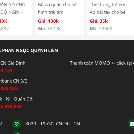
UẦN ÁO CHÚ
Bộ áo quần cho bé
Thời trang trẻ em –
NGỘ NGĨNH
hình trái tim
Áo dài tay cho bé
É SS-05
YH185067
hình cún con – Quần
110K
Giá: 130k
Giá: 35k
áo bé trai – Bộ bé
3837
Mã
: 33798
Mã
: 33368
trai – Quần áo bé gái
– Bộ bé gái Mã
Y3122
: PHAN NGỌC QUỲNH LIÊN
CN Gia Định
Thanh toán MOMO <- click tại 
88.133
mbank CN 3/2
8888.133
 - NH Quân Đội
86.999.999
CM
8h30 - 19h30, CN: 9h - 16h