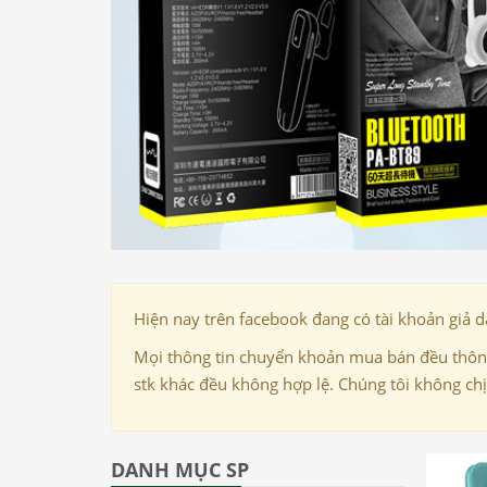
Hiện nay trên facebook đang có tài khoản giả 
Mọi thông tin chuyển khoản mua bán đều thông
stk khác đều không hợp lệ. Chúng tôi không ch
DANH MỤC SP