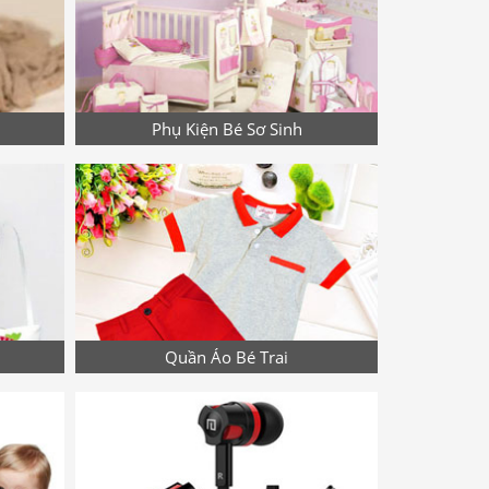
Phụ Kiện Bé Sơ Sinh
Quần Áo Bé Trai