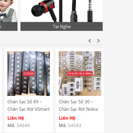
i
Tai Nghe
Chân Sạc Số 89 –
Chân Sạc Số 30 –
Chân Sạc S
Chân Sạc Rời VSmart
Chân Sạc Rời Nokia
Chân Sạc R
BEE 3 / Lenovo
N23 / Xiaomi Mi
Redmi Note
Liên Hệ
Liên Hệ
Liên Hệ
A590
Max / Lenovo A708
V880 / Le
Mã
: 54649
Mã
: 54543
Mã
: 54529
/ Redmi 5 