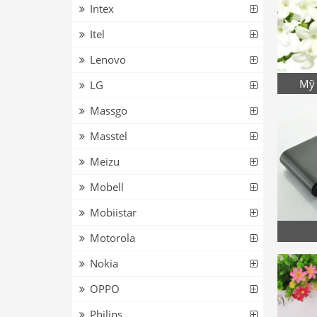
Intex
Itel
Lenovo
Mỹ 
LG
Massgo
Masstel
Meizu
Mobell
Mobiistar
Motorola
Nokia
OPPO
Philips