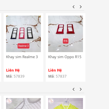
Star / Noki
Charging P
Khay sim Realme 3
Khay sim Oppo R15
Khay sim 
4G
Liên Hệ
Liên Hệ
Liên Hệ
Mã
: 57839
Mã
: 57837
Mã
: 57810