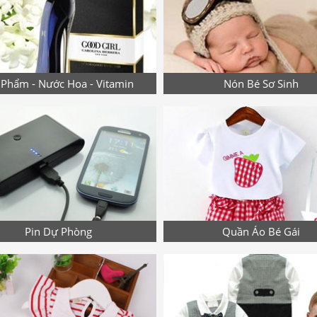
Phẩm - Nước Hoa - Vitamin
Nón Bé Sơ Sinh
Pin Dự Phòng
Quần Áo Bé Gái