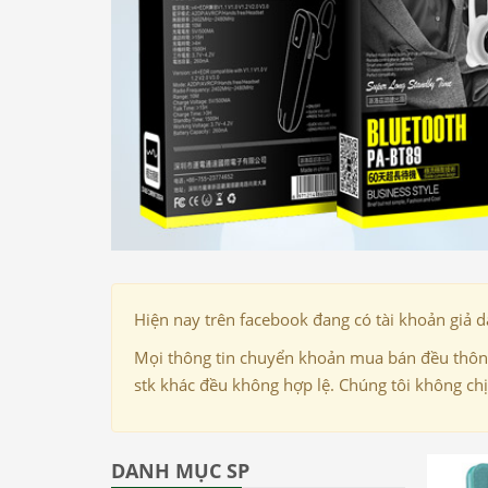
Hiện nay trên facebook đang có tài khoản giả 
Mọi thông tin chuyển khoản mua bán đều thông
stk khác đều không hợp lệ. Chúng tôi không ch
DANH MỤC SP