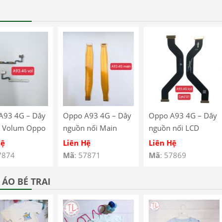
A93 4G – Dây
Oppo A93 4G – Dây
Oppo A93 4G – Dây
 Volum Oppo
nguồn nối Main
nguồn nối LCD
G CPH2121
Oppo A93 4G
Oppo A93 4G
Hệ
Liên Hệ
Liên Hệ
123
CPH2121 CPH2123
CPH2121 CPH2123
7874
Mã
: 57871
Mã
: 57869
ÁO BÉ TRAI