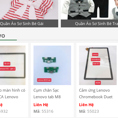
Quần Áo Sơ Sinh Bé Gái
Quần Áo Sơ Sinh Bé Tra
VO
p màn hình có
Cụm chân Sạc
Cảm ứng Lenovo
CA Lenovo
Lenovo tab M8
Chromebook Duet
10 Gen 2
8505
10.1″ X636
Hệ
Liên Hệ
Liên Hệ
 – TB-311
5932
Mã
: 55316
Mã
: 55023