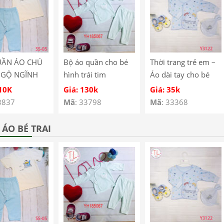
UẦN ÁO CHÚ
Bộ áo quần cho bé
Thời trang trẻ em –
NGỘ NGĨNH
hình trái tim
Áo dài tay cho bé
É SS-05
YH185067
hình cún con – Quần
110K
Giá: 130k
Giá: 35k
áo bé trai – Bộ bé
3837
Mã
: 33798
Mã
: 33368
trai – Quần áo bé gái
– Bộ bé gái Mã
ÁO BÉ TRAI
Y3122