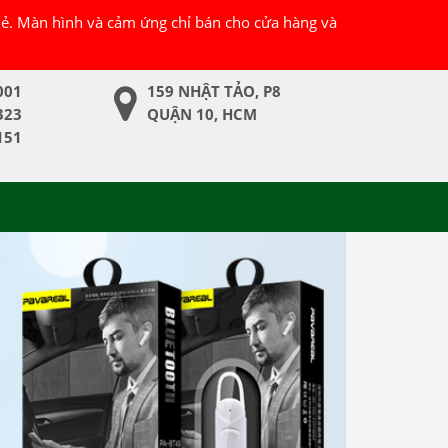
 lẻ. Màn hình và cảm ứng chỉ bán cho cửa hàng và
001
159 NHẬT TẢO, P8
323
QUẬN 10, HCM
151