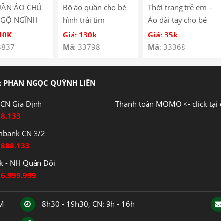
UẦN ÁO CHÚ
Bộ áo quần cho bé
Thời trang trẻ em –
NGỘ NGĨNH
hình trái tim
Áo dài tay cho bé
É SS-05
YH185067
hình cún con – Quần
110K
Giá: 130k
Giá: 35k
áo bé trai – Bộ bé
3837
Mã
: 33798
Mã
: 33368
trai – Quần áo bé gái
– Bộ bé gái Mã
Y3122
: PHAN NGỌC QUỲNH LIÊN
CN Gia Định
Thanh toán MOMO <- click tại 
88.133
mbank CN 3/2
8888.133
 - NH Quân Đội
86.999.999
CM
8h30 - 19h30, CN: 9h - 16h