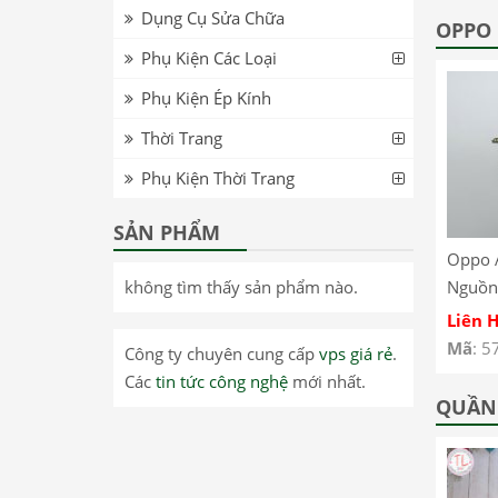
Dụng Cụ Sửa Chữa
T8705 – Lenovo Tab
inch WiFi TB-J606F –
OPPO
M8 FHD T8705 LCD
Lenovo Pad 11 inch
Phụ Kiện Các Loại
Screen
WiFi TB-J606F LCD
Phụ Kiện Ép Kính
Screen
Thời Trang
Phụ Kiện Thời Trang
SẢN PHẨM
0 –
Realme GT Neo 3 –
Oppo Reno 13 Pro –
Oppo 
không tìm thấy sản phẩm nào.
Dây Nút Nguồn On
Kính ép màn hình có
Nguồn
Off Oppo Realme GT
keo OCA Oppo Reno
A93 4
Liên Hệ
Liên Hệ
Liên 
Neo 3
13 Pro
CPH2
Mã
: 57485
Mã
: 57461
Mã
: 5
Công ty chuyên cung cấp
vps giá rẻ
.
Các
tin tức công nghệ
mới nhất.
QUẦN 