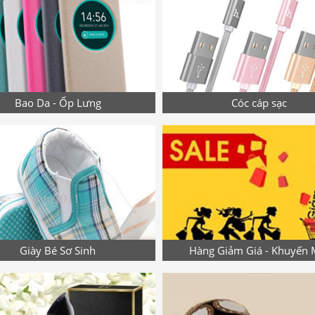
Bao Da - Ốp Lưng
Cóc cáp sạc
Giày Bé Sơ Sinh
Hàng Giảm Giá - Khuyến 