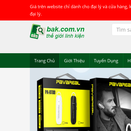
Giá trên website chỉ dành cho đại lý và cửa hàng,
đại lý.
Trang Chủ
Giới Thiệu
Tuyển Dụng
H