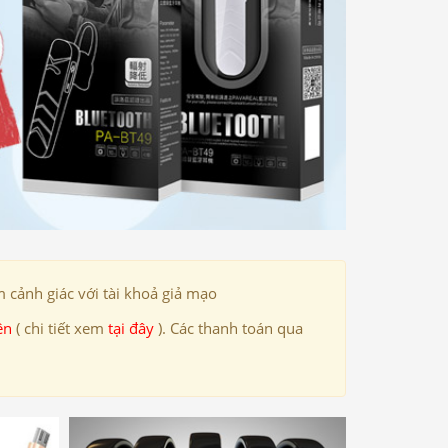
 cảnh giác với tài khoả giả mạo
ên
( chi tiết xem
tại đây
). Các thanh toán qua