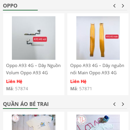
OPPO
Oppo A93 4G – Dây Nguồn
Oppo A93 4G – Dây nguồn
Volum Oppo A93 4G
nối Main Oppo A93 4G
CPH2121 CPH2123
CPH2121 CPH2123
Liên Hệ
Liên Hệ
Mã
: 57874
Mã
: 57871
QUẦN ÁO BÉ TRAI