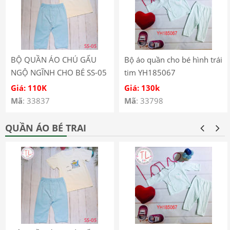
BỘ QUẦN ÁO CHÚ GẤU
Bộ áo quần cho bé hình trái
NGỘ NGĨNH CHO BÉ SS-05
tim YH185067
Giá: 110K
Giá: 130k
Mã
: 33837
Mã
: 33798
QUẦN ÁO BÉ TRAI