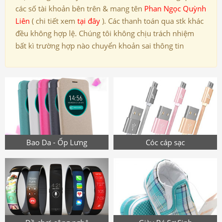
các số tài khoản bên trên & mang tên
Phan Ngọc Quỳnh
Liên
( chi tiết xem
tại đây
). Các thanh toán qua stk khác
đều không hợp lệ. Chúng tôi không chịu trách nhiệm
bất kì trường hợp nào chuyển khoản sai thông tin
Bao Da - Ốp Lưng
Cóc cáp sạc