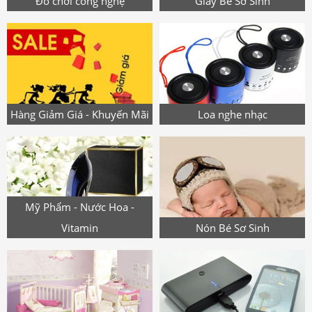
Đồ chơi công nghệ
Giày Bé Sơ Sinh
Hàng Giảm Giá - Khuyến Mãi
Loa nghe nhạc
Mỹ Phẩm - Nước Hoa -
Vitamin
Nón Bé Sơ Sinh