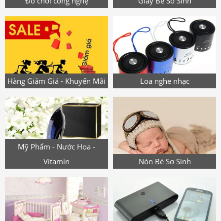
Đồ chơi công nghệ
Giày Bé Sơ Sinh
Hàng Giảm Giá - Khuyến Mãi
Loa nghe nhạc
Mỹ Phẩm - Nước Hoa -
Vitamin
Nón Bé Sơ Sinh