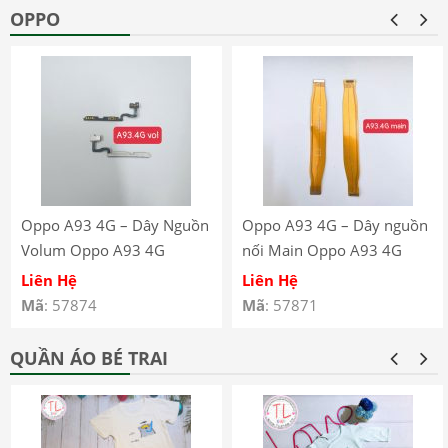
OPPO
Oppo A93 4G – Dây Nguồn
Oppo A93 4G – Dây nguồn
Volum Oppo A93 4G
nối Main Oppo A93 4G
CPH2121 CPH2123
CPH2121 CPH2123
Liên Hệ
Liên Hệ
Mã
: 57874
Mã
: 57871
QUẦN ÁO BÉ TRAI