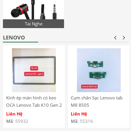
Tai Nghe
LENOVO
Kính ép màn hình có keo
Cụm chân Sạc Lenovo tab
OCA Lenovo Tab K10 Gen 2
M8 8505
(2025) – TB-311
Liên Hệ
Liên Hệ
Mã
: 55932
Mã
: 55316