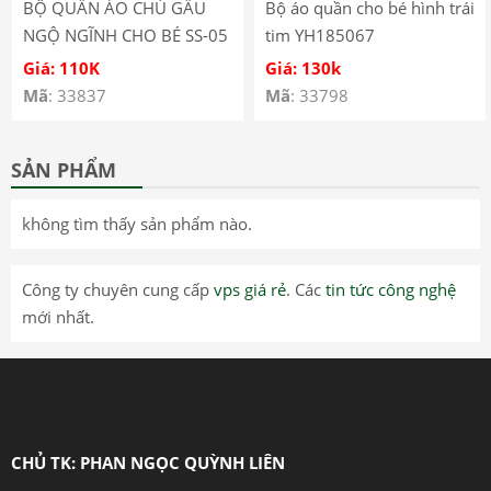
BỘ QUẦN ÁO CHÚ GẤU
Bộ áo quần cho bé hình trái
NGỘ NGĨNH CHO BÉ SS-05
tim YH185067
Giá: 110K
Giá: 130k
Mã
: 33837
Mã
: 33798
SẢN PHẨM
không tìm thấy sản phẩm nào.
Công ty chuyên cung cấp
vps giá rẻ
. Các
tin tức công nghệ
mới nhất.
CHỦ TK: PHAN NGỌC QUỲNH LIÊN