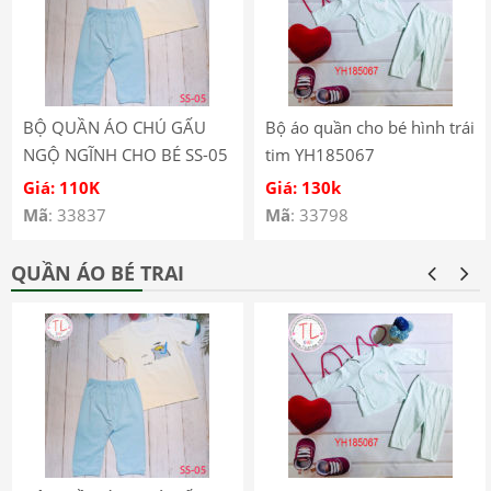
BỘ QUẦN ÁO CHÚ GẤU
Bộ áo quần cho bé hình trái
NGỘ NGĨNH CHO BÉ SS-05
tim YH185067
Giá: 110K
Giá: 130k
Mã
: 33837
Mã
: 33798
QUẦN ÁO BÉ TRAI