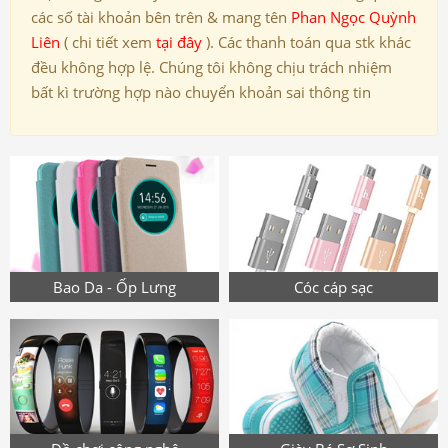
các số tài khoản bên trên & mang tên
Phan Ngọc Quỳnh
Liên
( chi tiết xem
tại đây
). Các thanh toán qua stk khác
đều không hợp lệ. Chúng tôi không chịu trách nhiệm
bất kì trường hợp nào chuyển khoản sai thông tin
Bao Da - Ốp Lưng
Cóc cáp sạc