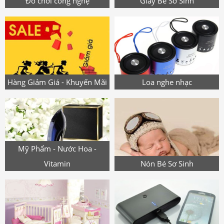
Đồ chơi công nghệ
Giày Bé Sơ Sinh
Hàng Giảm Giá - Khuyến Mãi
Loa nghe nhạc
Mỹ Phẩm - Nước Hoa -
Vitamin
Nón Bé Sơ Sinh