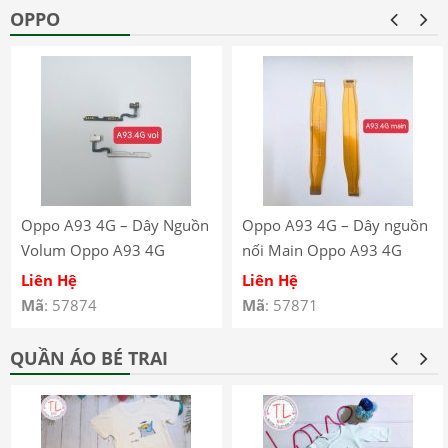
OPPO
Oppo A93 4G – Dây Nguồn
Oppo A93 4G – Dây nguồn
Volum Oppo A93 4G
nối Main Oppo A93 4G
CPH2121 CPH2123
CPH2121 CPH2123
Liên Hệ
Liên Hệ
Mã
: 57874
Mã
: 57871
QUẦN ÁO BÉ TRAI