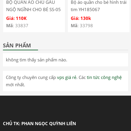
BỘ QUẦN ÁO CHÚ GẤU
Bộ áo quần cho bé hình trái
NGỘ NGĨNH CHO BÉ SS-05
tim YH185067
Giá: 110K
Giá: 130k
Mã
: 33837
Mã
: 33798
SẢN PHẨM
không tìm thấy sản phẩm nào.
Công ty chuyên cung cấp
vps giá rẻ
. Các
tin tức công nghệ
mới nhất.
CHỦ TK: PHAN NGỌC QUỲNH LIÊN