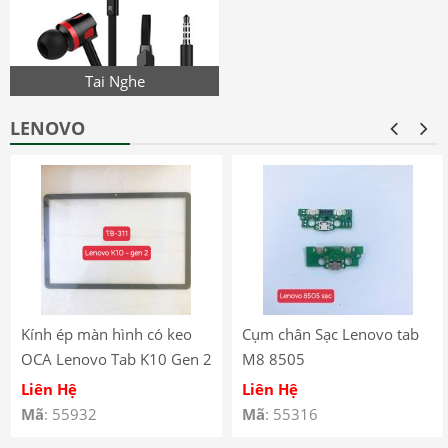
Tai Nghe
LENOVO
Kính ép màn hình có keo
Cụm chân Sạc Lenovo tab
OCA Lenovo Tab K10 Gen 2
M8 8505
(2025) – TB-311
Liên Hệ
Liên Hệ
Mã
: 55932
Mã
: 55316