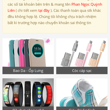
các số tài khoản bên trên & mang tên
Phan Ngọc Quỳnh
Liên
( chi tiết xem
tại đây
). Các thanh toán qua stk khác
đều không hợp lệ. Chúng tôi không chịu trách nhiệm
bất kì trường hợp nào chuyển khoản sai thông tin
Bao Da - Ốp Lưng
Cóc cáp sạc