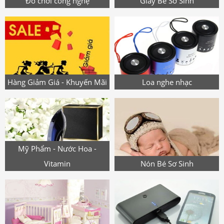
Đồ chơi công nghệ
Giày Bé Sơ Sinh
Hàng Giảm Giá - Khuyến Mãi
Loa nghe nhạc
Mỹ Phẩm - Nước Hoa -
Vitamin
Nón Bé Sơ Sinh