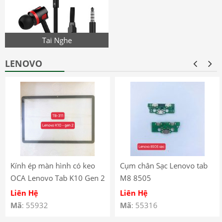
Tai Nghe
LENOVO
Kính ép màn hình có keo
Cụm chân Sạc Lenovo tab
OCA Lenovo Tab K10 Gen 2
M8 8505
(2025) – TB-311
Liên Hệ
Liên Hệ
Mã
: 55932
Mã
: 55316