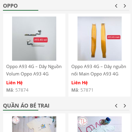
OPPO
Oppo A93 4G – Dây Nguồn
Oppo A93 4G – Dây nguồn
Volum Oppo A93 4G
nối Main Oppo A93 4G
CPH2121 CPH2123
CPH2121 CPH2123
Liên Hệ
Liên Hệ
Mã
: 57874
Mã
: 57871
QUẦN ÁO BÉ TRAI