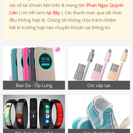
các số tài khoản bên trên & mang tên
Phan Ngọc Quỳnh
Liên
( chi tiết xem
tại đây
). Các thanh toán qua stk khác
đều không hợp lệ. Chúng tôi không chịu trách nhiệm
bất kì trường hợp nào chuyển khoản sai thông tin
Bao Da - Ốp Lưng
Cóc cáp sạc