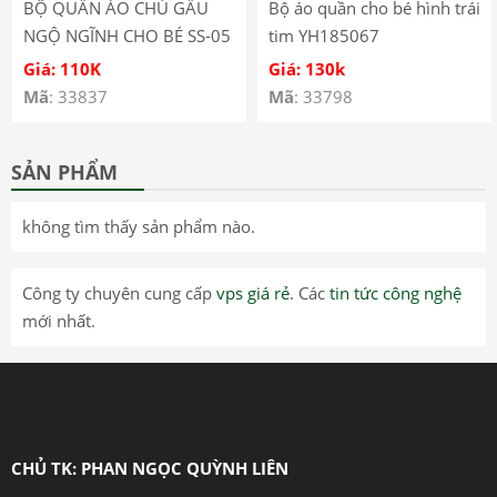
BỘ QUẦN ÁO CHÚ GẤU
Bộ áo quần cho bé hình trái
NGỘ NGĨNH CHO BÉ SS-05
tim YH185067
Giá: 110K
Giá: 130k
Mã
: 33837
Mã
: 33798
SẢN PHẨM
không tìm thấy sản phẩm nào.
Công ty chuyên cung cấp
vps giá rẻ
. Các
tin tức công nghệ
mới nhất.
CHỦ TK: PHAN NGỌC QUỲNH LIÊN