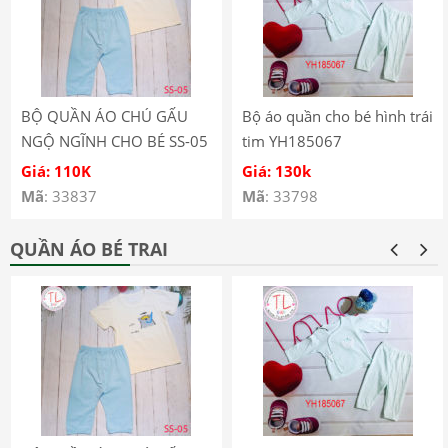
BỘ QUẦN ÁO CHÚ GẤU
Bộ áo quần cho bé hình trái
NGỘ NGĨNH CHO BÉ SS-05
tim YH185067
Giá: 110K
Giá: 130k
Mã
: 33837
Mã
: 33798
QUẦN ÁO BÉ TRAI